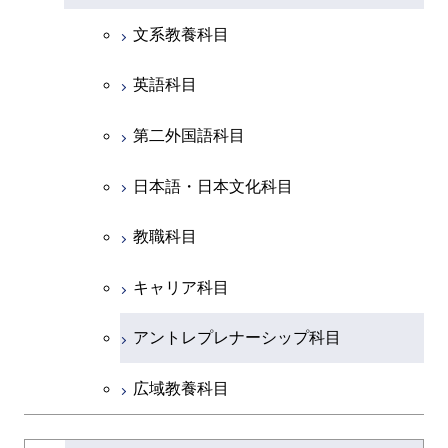
研究関連科目
ライフエンジニアリングコ
ライフエンジニアリングコ
コース
ライフエンジニアリングコ
ース
開閉
土木・環境工学系
建築学コース
ース
ース
ライフエンジニアリングコ
エンジニアリングデザイン
文系教養科目
ース
ライフエンジニアリングコ
ース
ライフエンジニアリングコ
コース
原子核工学コース
ース
開閉
融合理工学系
エンジニアリングデザイン
土木工学コース
知能情報コース
原子核工学コース
ース
英語科目
地球生命コース
コース
原子核工学コース
人間医療科学技術コース
原子核工学コース
開閉
社会・人間科学系
エンジニアリングデザイン
地球環境共創コース
エネルギー・情報コース
人間医療科学技術コース
人間医療科学技術コース
第二外国語科目
人間医療科学技術コース
都市・環境学コース
コース
人間医療科学技術コース
物質・情報卓越コース
地球生命コース
開閉
イノベーション科学系
エネルギーコース
社会・人間科学コース
人間医療科学技術コース
日本語・日本文化科目
物質・情報卓越コース
都市・環境学コース
物質・情報卓越コース
人間医療科学技術コース
開閉
技術経営専門職学位課程
エネルギー・情報コース
イノベーション科学コース
物質・情報卓越コース
教職科目
物質・情報卓越コース
専門科目
エンジニアリングデザイン
人間医療科学技術コース
技術経営専門職学位課程
キャリア科目
コース
アントレプレナーシップ科目
原子核工学コース
広域教養科目
物質・情報卓越コース
大学院課程を切り替える