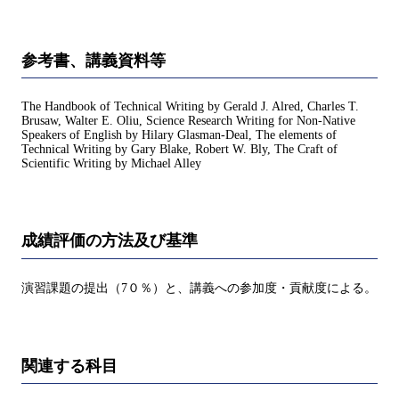
参考書、講義資料等
The Handbook of Technical Writing by Gerald J. Alred, Charles T.
Brusaw, Walter E. Oliu, Science Research Writing for Non-Native
Speakers of English by Hilary Glasman-Deal, The elements of
Technical Writing by Gary Blake, Robert W. Bly, The Craft of
Scientific Writing by Michael Alley
成績評価の方法及び基準
演習課題の提出（7０％）と、講義への参加度・貢献度による。
関連する科目