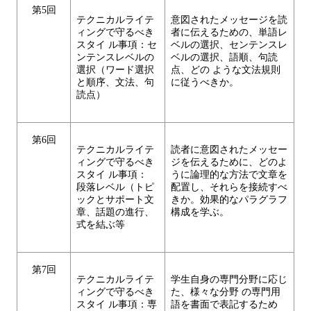
第5回
テクニカルライテ
意図されたメッセージを読
ィングで守るべき
者に伝えるための、単語レ
スタイ ル事項：セ
ベルの選択、センテンスレ
ンテンスレベルの
ベルの選択、語順、句読
選択（ワード選択
点、どの ような文法規則
と順序、文法、句
に従うべきか。
読点）
第6回
テクニカルライテ
読者に意図されたメッセー
ィングで守るべき
ジを伝えるために、どのよ
スタイ ル事項：
うに論理的な方法で文章を
段落レベル（トピ
配置し、それらを接続すべ
ックとサポート文
きか。効果的なパラグラフ
章、話題の進行、
構成を学ぶ。
式を結ぶ等
第7回
テクニカルライテ
学生自身の専門分野に応じ
ィングで守るべき
た、様々な分野 の専門用
スタイ ル事項：専
語を書面で表記するため