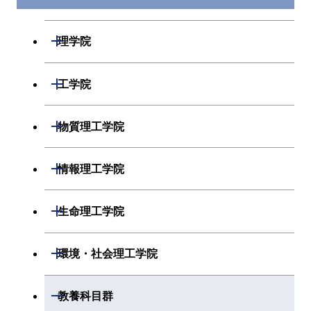
開閉
理学院
開閉
数学系
開閉
工学院
開閉
物理学系
数学コース
開閉
機械系
開閉
物質理工学院
開閉
化学系
物理学コース
開閉
システム制御系
機械コース
開閉
材料系
開閉
情報理工学院
開閉
地球惑星科学系
物質・情報卓越コース
化学コース
開閉
電気電子系
エネルギーコース
システム制御コース
開閉
応用化学系
材料コース
開閉
数理・計算科学系
開閉
生命理工学院
専門科目
エネルギーコース
地球惑星科学コース
開閉
情報通信系
エネルギー・情報コース
エンジニアリングデザイン
電気電子コース
専門科目
エネルギーコース
応用化学コース
開閉
情報工学系
数理・計算科学コース
コース
開閉
生命理工学系
開閉
環境・社会理工学院
エネルギー・情報コース
地球生命コース
開閉
経営工学系
エンジニアリングデザイン
エネルギーコース
情報通信コース
エネルギー・情報コース
エネルギーコース
専門科目
知能情報コース
情報工学コース
コース
人間医療科学技術コース
専門科目
生命理工学コース
開閉
物質・情報卓越コース
建築学系
開閉
教養科目群
専門科目
エネルギー・情報コース
エンジニアリングデザイン
経営工学コース
ライフエンジニアリングコ
エネルギー・情報コース