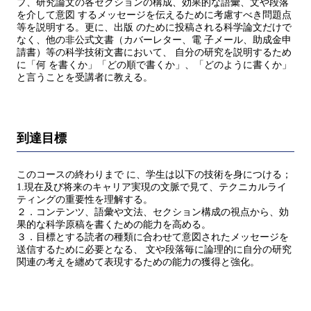
プ、研究論文の各セクションの構成、効果的な語彙、文や段落
を介して意図 するメッセージを伝えるために考慮すべき問題点
等を説明する。更に、出版 のために投稿される科学論文だけで
なく、他の非公式文書（カバーレター、電 子メール、助成金申
請書）等の科学技術文書において、 自分の研究を説明するため
に「何 を書くか」「どの順で書くか」、「どのように書くか」
と言うことを受講者に教える。
到達目標
このコースの終わりまで に、学生は以下の技術を身につける；
1.現在及び将来のキャリア実現の文脈で見て、テクニカルライ
ティングの重要性を理解する。
２．コンテンツ、語彙や文法、セクション構成の視点から、効
果的な科学原稿を書くための能力を高める。
３．目標とする読者の種類に合わせて意図されたメッセージを
送信するために必要となる、 文や段落毎に論理的に自分の研究
関連の考えを纏めて表現するための能力の獲得と強化。