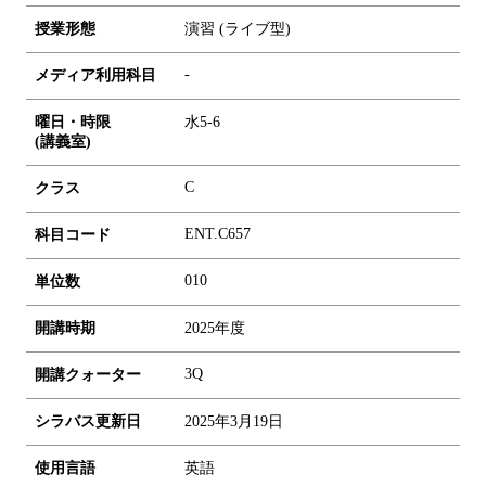
授業形態
演習 (ライブ型)
-
メディア利用科目
曜日・時限
水5-6
(講義室)
C
クラス
ENT.C657
科目コード
0
1
0
単位数
開講時期
2025年度
3Q
開講クォーター
シラバス更新日
2025年3月19日
使用言語
英語