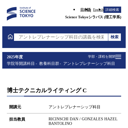
日本語
English
詳細検索
Science Tokyoシラバス (理工学系)
検索
アントレプレナーシップ科目の講義を検索（講義名・
学部・課程を開閉
2025年度
学院等開講科目
教養科目群
アントレプレナーシップ科目
博士テクニカルライティング C
開講元
アントレプレナーシップ科目
RICINSCHI DAN / GONZALES HAZEL
担当教員
BANTOLINO