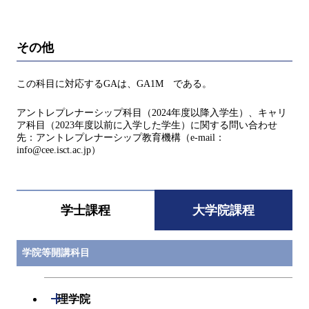
その他
この科目に対応するGAは、GA1M である。
アントレプレナーシップ科目（2024年度以降入学生）、キャリ
ア科目（2023年度以前に入学した学生）に関する問い合わせ
先：アントレプレナーシップ教育機構（e-mail：
info@cee.isct.ac.jp）
学士課程
大学院課程
学院等開講科目
開閉
理学院