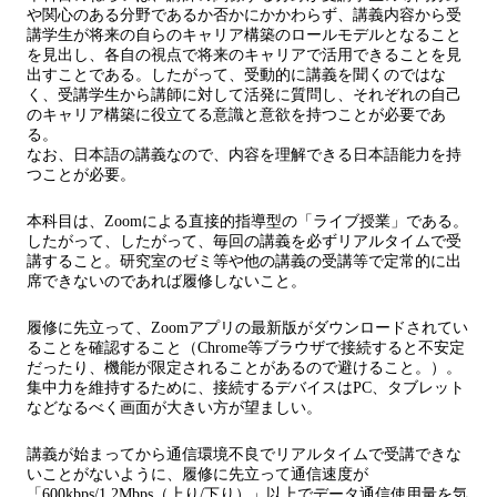
や関心のある分野であるか否かにかかわらず、講義内容から受
講学生が将来の自らのキャリア構築のロールモデルとなること
を見出し、各自の視点で将来のキャリアで活用できることを見
出すことである。したがって、受動的に講義を聞くのではな
く、受講学生から講師に対して活発に質問し、それぞれの自己
のキャリア構築に役立てる意識と意欲を持つことが必要であ
る。
なお、日本語の講義なので、内容を理解できる日本語能力を持
つことが必要。
本科目は、Zoomによる直接的指導型の「ライブ授業」である。
したがって、したがって、毎回の講義を必ずリアルタイムで受
講すること。研究室のゼミ等や他の講義の受講等で定常的に出
席できないのであれば履修しないこと。
履修に先立って、Zoomアプリの最新版がダウンロードされてい
ることを確認すること（Chrome等ブラウザで接続すると不安定
だったり、機能が限定されることがあるので避けること。）。
集中力を維持するために、接続するデバイスはPC、タブレット
などなるべく画面が大きい方が望ましい。
講義が始まってから通信環境不良でリアルタイムで受講できな
いことがないように、履修に先立って通信速度が
「600kbps/1.2Mbps（上り/下り）」以上でデータ通信使用量を気