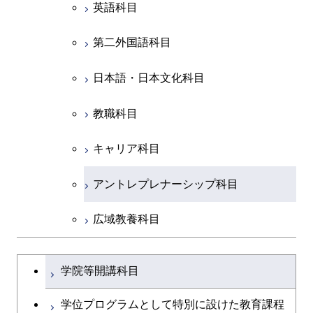
知能情報コース
原子核工学コース
ース
英語科目
地球生命コース
コース
原子核工学コース
人間医療科学技術コース
原子核工学コース
開閉
社会・人間科学系
エンジニアリングデザイン
地球環境共創コース
エネルギー・情報コース
人間医療科学技術コース
人間医療科学技術コース
第二外国語科目
人間医療科学技術コース
都市・環境学コース
コース
人間医療科学技術コース
物質・情報卓越コース
地球生命コース
開閉
イノベーション科学系
エネルギーコース
社会・人間科学コース
人間医療科学技術コース
日本語・日本文化科目
物質・情報卓越コース
都市・環境学コース
物質・情報卓越コース
人間医療科学技術コース
開閉
技術経営専門職学位課程
エネルギー・情報コース
イノベーション科学コース
物質・情報卓越コース
教職科目
物質・情報卓越コース
専門科目
エンジニアリングデザイン
人間医療科学技術コース
技術経営専門職学位課程
キャリア科目
コース
アントレプレナーシップ科目
原子核工学コース
広域教養科目
物質・情報卓越コース
大学院課程を切り替える
学院等開講科目
学位プログラムとして特別に設けた教育課程