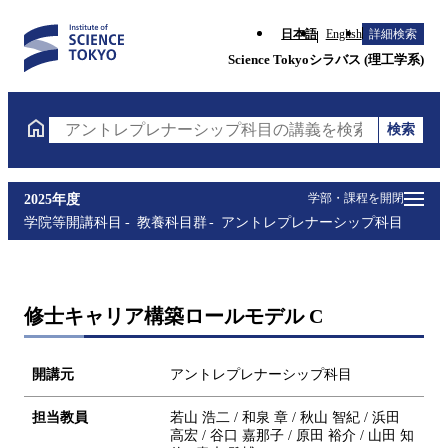
日本語
English
詳細検索
Science Tokyoシラバス (理工学系)
検索
アントレプレナーシップ科目の講義を検索（講義名・
学部・課程を開閉
2025年度
学院等開講科目
教養科目群
アントレプレナーシップ科目
修士キャリア構築ロールモデル C
開講元
アントレプレナーシップ科目
担当教員
若山 浩二 / 和泉 章 / 秋山 智紀 / 浜田
高宏 / 谷口 嘉那子 / 原田 裕介 / 山田 知