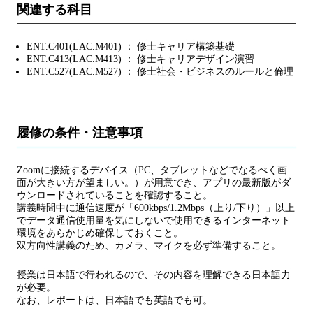
関連する科目
ENT.C401(LAC.M401) ： 修士キャリア構築基礎
ENT.C413(LAC.M413) ： 修士キャリアデザイン演習
ENT.C527(LAC.M527) ： 修士社会・ビジネスのルールと倫理
履修の条件・注意事項
Zoomに接続するデバイス（PC、タブレットなどでなるべく画
面が大きい方が望ましい。）が用意でき、アプリの最新版がダ
ウンロードされていることを確認すること。
講義時間中に通信速度が「600kbps/1.2Mbps（上り/下り）」以上
でデータ通信使用量を気にしないで使用できるインターネット
環境をあらかじめ確保しておくこと。
双方向性講義のため、カメラ、マイクを必ず準備すること。
授業は日本語で行われるので、その内容を理解できる日本語力
が必要。
なお、レポートは、日本語でも英語でも可。