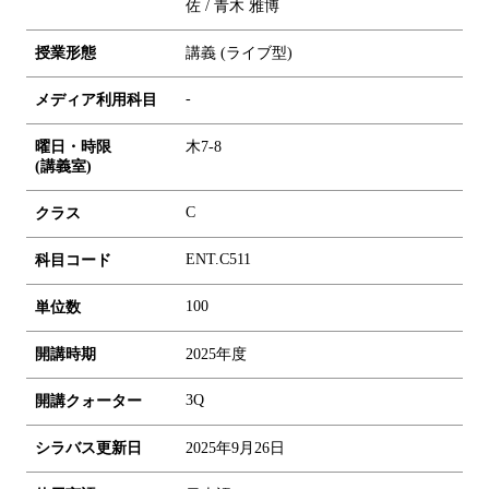
佐 / 青木 雅博
授業形態
講義 (ライブ型)
-
メディア利用科目
曜日・時限
木7-8
(講義室)
C
クラス
ENT.C511
科目コード
1
0
0
単位数
開講時期
2025年度
3Q
開講クォーター
シラバス更新日
2025年9月26日