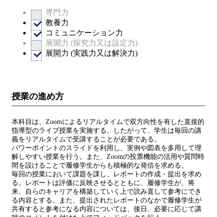
専門力
教養力
コミュニケーション力
展開力 (探究力又は設定力)
展開力 (実践力又は解決力)
授業の進め方
本科目は、Zoomによるリアルタイムで双方向性を有した直接的
指導型のライブ授業を実施する。したがって、学生は毎回の講
義をリアルタイムで受講することが必要である。
パワーポイントのスライドを利用し、実例や図表を多用して理
解しやすい授業を行う。また、Zoomの投票機能の活用や質問時
間を設けることで履修学生からも積極的な発信を求める。
毎回の授業において課題を課し、レポートの作成・提出を求め
る。レポートは評価に反映させるとともに、履修学生が、将
来、自らのキャリアを構築していく上で読み直して参考にでき
る内容とする。また、提出されたレポートのなかで履修学生が
共有すると参考になる内容については、後日、必要に応じて講