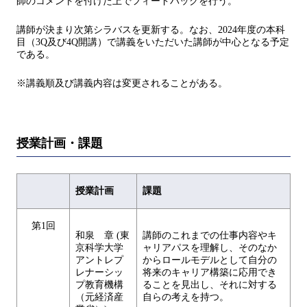
師のコメントを付けた上でフィードバックを行う。
講師が決まり次第シラバスを更新する。なお、2024年度の本科
目（3Q及び4Q開講）で講義をいただいた講師が中心となる予定
である。
※講義順及び講義内容は変更されることがある。
授業計画・課題
授業計画
課題
第1回
和泉 章 (東
講師のこれまでの仕事内容やキ
京科学大学
ャリアパスを理解し、そのなか
アントレプ
からロールモデルとして自分の
レナーシッ
将来のキャリア構築に応用でき
プ教育機構
ることを見出し、それに対する
（元経済産
自らの考えを持つ。