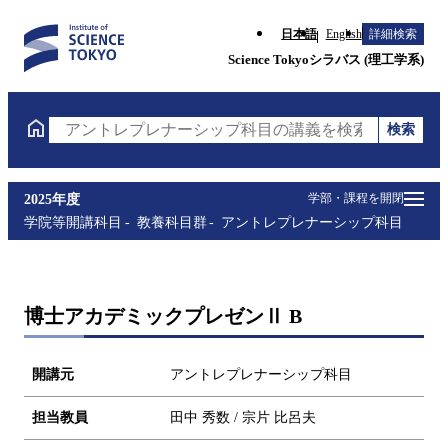
日本語
English
詳細検索
Science Tokyoシラバス (理工学系)
検索
アントレプレナーシップ科目の講義を検索（講義名・
学部・課程を開閉
2025年度
学院等開講科目
教養科目群
アントレプレナーシップ科目
博士アカデミックプレゼンⅡ B
開講元
アントレプレナーシップ科目
担当教員
田中 秀数 / 宗片 比呂夫