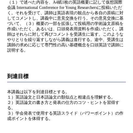
（１）で述べた内容を、A4紙1枚の英語概要に記して仮想国際
会議 International Conference for Young Researchersに投稿いただ
く。それを受けて、講師は英語表現の観点から各自の原稿に対
してコメントし、講義中に意見交換を行う。その意見交換に基
づいて、（３）概要の一部を拡張して投稿用の学術論文原稿を
作成いただく、あるいは、口頭発表用資料を作成いただく。講
師はそれらに対して再びコメントを受講生に返す。このような
やりとりを繰り返すしながら講義は進行する。途中、受講生は
講師の求めに応じて専門性の高い基礎概念を口頭英語で講師に
説明する。
到達目標
本講義は以下を到達目標とする。
１）英語論文と日本語論文の類似点と相違点を理解する。
２）英語論文の書き方と発表の仕方のコツ・ヒントを習得す
る。
３）学会発表で使用する英語スライド（パワーポイント）の作
成ポイントを体得する。