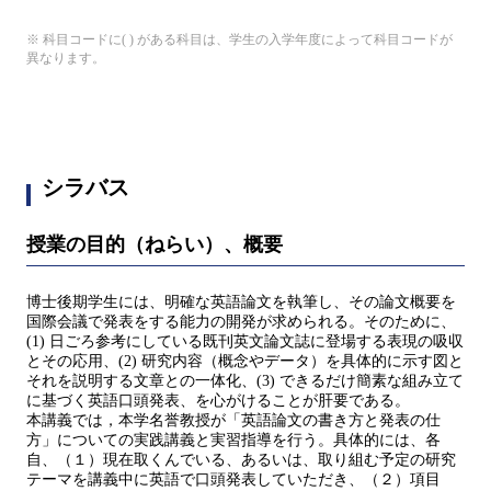
※ 科目コードに( ) がある科目は、学生の入学年度によって科目コードが
異なります。
シラバス
授業の目的（ねらい）、概要
博士後期学生には、明確な英語論文を執筆し、その論文概要を
国際会議で発表をする能力の開発が求められる。そのために、
(1) 日ごろ参考にしている既刊英文論文誌に登場する表現の吸収
とその応用、(2) 研究内容（概念やデータ）を具体的に示す図と
それを説明する文章との一体化、(3) できるだけ簡素な組み立て
に基づく英語口頭発表、を心がけることが肝要である。
本講義では，本学名誉教授が「英語論文の書き方と発表の仕
方」についての実践講義と実習指導を行う。具体的には、各
自、（１）現在取くんでいる、あるいは、取り組む予定の研究
テーマを講義中に英語で口頭発表していただき、（２）項目