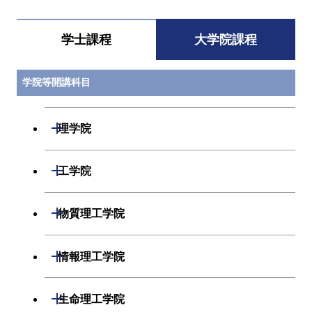
学士課程
大学院課程
学院等開講科目
開閉
理学院
開閉
数学系
開閉
工学院
開閉
物理学系
数学コース
開閉
機械系
開閉
物質理工学院
開閉
化学系
物理学コース
開閉
システム制御系
機械コース
開閉
材料系
開閉
情報理工学院
開閉
地球惑星科学系
物質・情報卓越コース
化学コース
開閉
電気電子系
エネルギーコース
システム制御コース
開閉
応用化学系
材料コース
開閉
数理・計算科学系
開閉
生命理工学院
専門科目
エネルギーコース
地球惑星科学コース