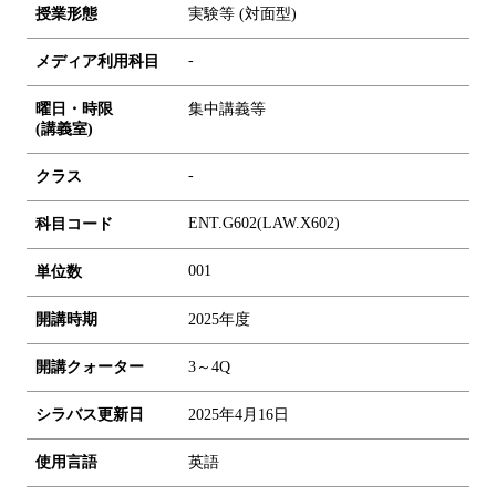
授業形態
実験等 (対面型)
-
メディア利用科目
曜日・時限
集中講義等
(講義室)
-
クラス
ENT.G602(LAW.X602)
科目コード
0
0
1
単位数
開講時期
2025年度
開講クォーター
3～4Q
シラバス更新日
2025年4月16日
使用言語
英語