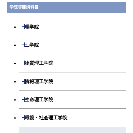
学院等開講科目
開閉
理学院
開閉
数学系
開閉
工学院
開閉
物理学系
数学コース
開閉
機械系
開閉
物質理工学院
開閉
化学系
物理学コース
開閉
システム制御系
機械コース
開閉
材料系
開閉
情報理工学院
開閉
地球惑星科学系
物質・情報卓越コース
化学コース
開閉
電気電子系
エネルギーコース
システム制御コース
開閉
応用化学系
材料コース
開閉
数理・計算科学系
開閉
生命理工学院
専門科目
エネルギーコース
地球惑星科学コース
開閉
情報通信系
エネルギー・情報コース
エンジニアリングデザイン
電気電子コース
専門科目
エネルギーコース
応用化学コース
開閉
情報工学系
数理・計算科学コース
コース
開閉
生命理工学系
開閉
環境・社会理工学院
エネルギー・情報コース
地球生命コース
開閉
経営工学系
エンジニアリングデザイン
エネルギーコース
情報通信コース
エネルギー・情報コース
エネルギーコース
専門科目
知能情報コース
情報工学コース
コース
人間医療科学技術コース
専門科目
生命理工学コース
開閉