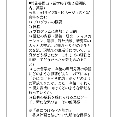
■報告書提出（留学終了後２週間以
内、英語）
分量：A4サイズ5～10ページ（図や写
真等を含む）
1) プログラムの概要
2) 日程
3) プログラムに参加した目的
4) 活動の内容（講義・研究、ディスカ
ッション、講演、課外活動、研究室の
人々との交流、現地学生や他の学生と
の交流、現地での生活等について、自
身がどう感じたか、これまでの経験と
比較してどうだったか等を含めるこ
と）
5) この留学が、今後の専門分野の学習
にどのような影響があり、以下に示す
「身につけるべき能力」※がどのよう
に育成できたか。また、今後、それら
の能力育成に向けてどのような活動を
行っていくか。
6) 自身の成長を感じられるエピソー
ド、新たな気づき、その他所感
※「身につけるべき能力」
・将来計画と結びついた明確な目標を