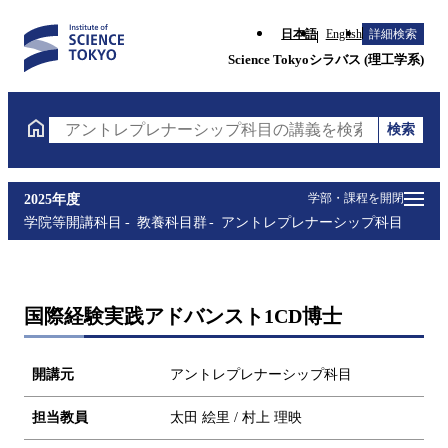
日本語
English
詳細検索
Science Tokyoシラバス (理工学系)
検索
アントレプレナーシップ科目の講義を検索（講義名・
学部・課程を開閉
2025年度
学院等開講科目
教養科目群
アントレプレナーシップ科目
国際経験実践アドバンスト1CD博士
開講元
アントレプレナーシップ科目
担当教員
太田 絵里 / 村上 理映