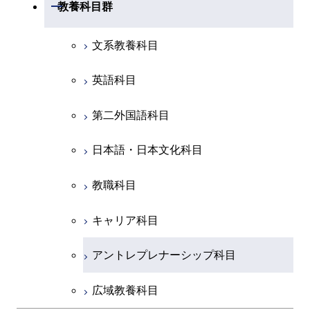
物質・情報卓越コース
建築学系
開閉
教養科目群
専門科目
エネルギー・情報コース
エンジニアリングデザイン
経営工学コース
ライフエンジニアリングコ
エネルギー・情報コース
研究関連科目
ライフエンジニアリングコ
ライフエンジニアリングコ
コース
ライフエンジニアリングコ
ース
開閉
土木・環境工学系
建築学コース
ース
ース
ライフエンジニアリングコ
エンジニアリングデザイン
文系教養科目
ース
ライフエンジニアリングコ
ース
ライフエンジニアリングコ
コース
原子核工学コース
ース
開閉
融合理工学系
エンジニアリングデザイン
土木工学コース
知能情報コース
原子核工学コース
ース
英語科目
地球生命コース
コース
原子核工学コース
人間医療科学技術コース
原子核工学コース
開閉
社会・人間科学系
エンジニアリングデザイン
地球環境共創コース
エネルギー・情報コース
人間医療科学技術コース
人間医療科学技術コース
第二外国語科目
人間医療科学技術コース
都市・環境学コース
コース
人間医療科学技術コース
物質・情報卓越コース
地球生命コース
開閉
イノベーション科学系
エネルギーコース
社会・人間科学コース
人間医療科学技術コース
日本語・日本文化科目
物質・情報卓越コース
都市・環境学コース
物質・情報卓越コース
人間医療科学技術コース
開閉
技術経営専門職学位課程
エネルギー・情報コース
イノベーション科学コース
物質・情報卓越コース
教職科目
物質・情報卓越コース
専門科目
エンジニアリングデザイン
人間医療科学技術コース
技術経営専門職学位課程
キャリア科目
コース
アントレプレナーシップ科目
原子核工学コース
広域教養科目
物質・情報卓越コース