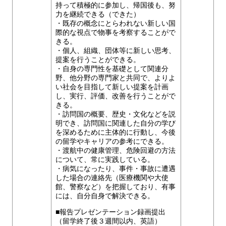
持って積極的に参加し、帰国後も、努
力を継続できる（できた）
・既存の概念にとらわれない新しい国
際的な視点で物事を考察することがで
きる。
・個人、組織、団体等に新しい思考、
提案を行うことができる。
・自身の専門性を基礎として関連分
野、他分野の専門家と共同で、よりよ
い社会を目指して新しい提案を計画
し、実行、評価、改善を行うことがで
きる。
・訪問国の概要、歴史・文化などを説
明でき、訪問国に関連した自分の学び
を深めるために主体的に行動し、今後
の留学やキャリアの参考にできる。
・渡航中の健康管理、危険回避の方法
について、常に実践している。
・病気になったり、事件・事故に遭遇
した場合の連絡先（医療機関や大使
館、警察など）を把握しており、有事
には、自分自身で解決できる。
■報告プレゼンテーション録画提出
（留学終了後３週間以内、英語）