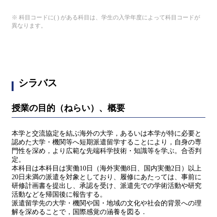
※ 科目コードに( ) がある科目は、学生の入学年度によって科目コードが
異なります。
シラバス
授業の目的（ねらい）、概要
本学と交流協定を結ぶ海外の大学，あるいは本学が特に必要と
認めた大学・機関等へ短期派遣留学することにより，自身の専
門性を深め，より広範な先端科学技術・知識等を学ぶ。合否判
定。
本科目は本科目は実働10日（海外実働8日、国内実働2日）以上
20日未満の派遣を対象としており、履修にあたっては、事前に
研修計画書を提出し、承認を受け、派遣先での学術活動や研究
活動などを帰国後に報告する。
派遣留学先の大学・機関や国・地域の文化や社会的背景への理
解を深めることで，国際感覚の涵養を図る．