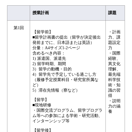
授業計画
課題
第1回
【留学前】
・計画
■留学計画書の提出（留学が決定後出
力、課
発前までに、日本語または英語）
題設定
分量：A4サイズ1-2ページ
力
含めるべき内容：
・国際
1) 派遣国、派遣先
経験、
2) 留学時期、期間
異文化
3）留学の動機・目的
理解、
4）留学先で予定している過ごし方
最先端
（履修予定授業科目・研究室所属な
科学技
ど）
術・知
5）滞在先情報（寮など）
識の習
得
【留学】
・説明
■現地研修
力の涵
・国際交流プログラム、留学プログラ
養
ム等への参加による学術・研究活動、
インターンシップ等
【留学後】