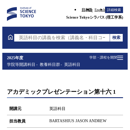
日本語
English
詳細検索
Science Tokyoシラバス (理工学系)
検索
英語科目の講義を検索（講義名・科目コード・担当教
学部・課程を開閉
2025年度
学院等開講科目
教養科目群
英語科目
アカデミックプレゼンテーション第十六 1
開講元
英語科目
BARTASHIUS JASON ANDREW
担当教員