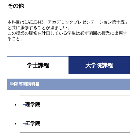
その他
本科目はLAE.E443「アカデミックプレゼンテーション第十五」
と共に履修することが望ましい。
この授業の履修を計画している学生は必ず初回の授業に出席す
ること。
学士課程
大学院課程
学院等開講科目
開閉
理学院
開閉
数学系
開閉
工学院
開閉
物理学系
数学コース