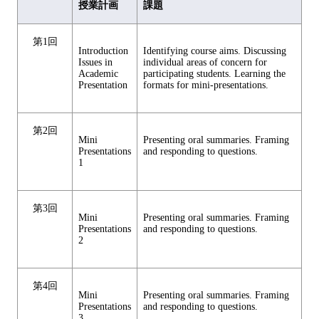
授業計画
課題
第1回
Introduction
Identifying course aims. Discussing
Issues in
individual areas of concern for
Academic
participating students. Learning the
Presentation
formats for mini-presentations.
第2回
Mini
Presenting oral summaries. Framing
Presentations
and responding to questions.
1
第3回
Mini
Presenting oral summaries. Framing
Presentations
and responding to questions.
2
第4回
Mini
Presenting oral summaries. Framing
Presentations
and responding to questions.
3