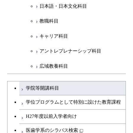
物質・情報卓越コース
地球生命コース
開閉
イノベーション科学系
エネルギーコース
社会・人間科学コース
人間医療科学技術コース
日本語・日本文化科目
物質・情報卓越コース
都市・環境学コース
物質・情報卓越コース
人間医療科学技術コース
開閉
技術経営専門職学位課程
エネルギー・情報コース
イノベーション科学コース
物質・情報卓越コース
教職科目
物質・情報卓越コース
専門科目
エンジニアリングデザイン
人間医療科学技術コース
技術経営専門職学位課程
キャリア科目
コース
アントレプレナーシップ科目
原子核工学コース
広域教養科目
物質・情報卓越コース
大学院課程を切り替える
学院等開講科目
学位プログラムとして特別に設けた教育課程
H27年度以前入学者向け
医歯学系のシラバス検索