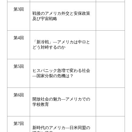
第3回
戦後のアメリカ外交と安保政策
及び宇宙戦略
第4回
「新冷戦」―アメリカは中ロと
どう対峙するのか
第5回
ヒスパニック急増で変わる社会
―国家分裂の危機は？
第6回
開放社会の魅力―アメリカでの
学校教育
第7回
新時代のアメリカ―日米同盟の