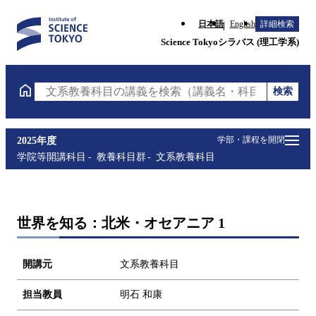
日本語
English
詳細検索
Science Tokyoシラバス (理工学系)
検索
文系教養科目の講義を検索（講義名・科目コード・担
学部・課程を開閉
2025年度
学院等開講科目
教養科目群
文系教養科目
世界を知る：北米・オセアニア 1
開講元
文系教養科目
担当教員
明石 和康