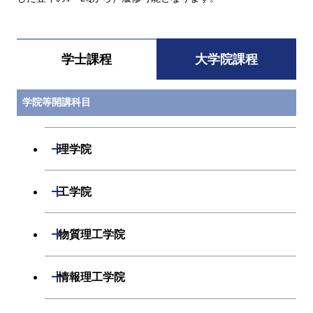
学士課程
大学院課程
学院等開講科目
開閉
理学院
開閉
数学系
開閉
工学院
開閉
物理学系
数学コース
開閉
機械系
開閉
物質理工学院
開閉
化学系
物理学コース
開閉
システム制御系
機械コース
開閉
材料系
開閉
情報理工学院
開閉
地球惑星科学系
物質・情報卓越コース
化学コース
開閉
電気電子系
エネルギーコース
システム制御コース
開閉
応用化学系
材料コース
開閉