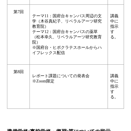
第7回
テーマ11：国府台キャンパス周辺の文
講義
学（木谷真紀子、リベラルアーツ研究
中に
教育院）
指示
テーマ12：国府台キャンパスの薬草
す
（松本幸久、リベラルアーツ研究教育
る。
院）
※国府台・ヒポクラテスホールからハ
イフレックス配信
第8回
レポート課題についての発表会
講義
※Zoom限定
中に
指示
す
る。