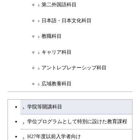
社会・人間科学系
エンジニアリングデザイン
地球環境共創コース
エネルギー・情報コース
人間医療科学技術コース
人間医療科学技術コース
第二外国語科目
人間医療科学技術コース
都市・環境学コース
コース
人間医療科学技術コース
物質・情報卓越コース
地球生命コース
開閉
イノベーション科学系
エネルギーコース
社会・人間科学コース
人間医療科学技術コース
日本語・日本文化科目
物質・情報卓越コース
都市・環境学コース
物質・情報卓越コース
人間医療科学技術コース
開閉
技術経営専門職学位課程
エネルギー・情報コース
イノベーション科学コース
物質・情報卓越コース
教職科目
物質・情報卓越コース
専門科目
エンジニアリングデザイン
人間医療科学技術コース
技術経営専門職学位課程
キャリア科目
コース
アントレプレナーシップ科目
原子核工学コース
広域教養科目
物質・情報卓越コース
大学院課程を切り替える
学院等開講科目
学位プログラムとして特別に設けた教育課程
H27年度以前入学者向け