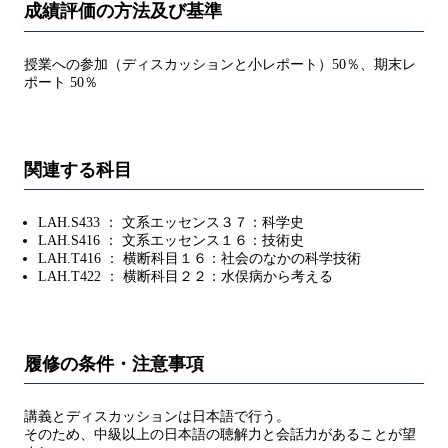
成績評価の方法及び基準
授業への参加（ディスカッションと小レポート）50％、期末レ
ポート 50％
関連する科目
LAH.S433 ： 文系エッセンス３７：科学史
LAH.S416 ： 文系エッセンス１６：技術史
LAH.T416 ： 横断科目１６：社会のなかの科学技術
LAH.T422 ： 横断科目２２：水俣病から考える
履修の条件・注意事項
講義とディスカッションは日本語で行う。
そのため、中級以上の日本語の聴解力と会話力があることが望