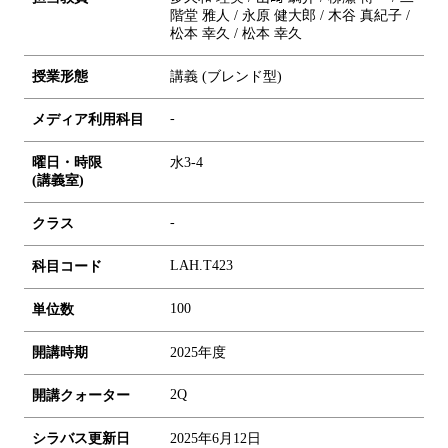
階堂 雅人 / 永原 健大郎 / 木谷 真紀子 /
松本 幸久 / 松本 幸久
授業形態
講義 (ブレンド型)
-
メディア利用科目
曜日・時限
水3-4
(講義室)
-
クラス
LAH.T423
科目コード
1
0
0
単位数
開講時期
2025年度
2Q
開講クォーター
シラバス更新日
2025年6月12日