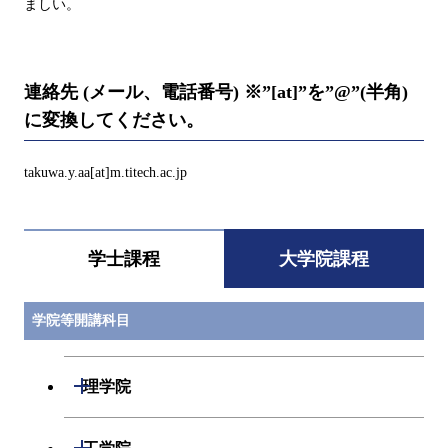
ましい。
連絡先 (メール、電話番号) ※”[at]”を”@”(半角)
に変換してください。
takuwa.y.aa[at]m.titech.ac.jp
学士課程
大学院課程
学院等開講科目
開閉
理学院
開閉
数学系
開閉