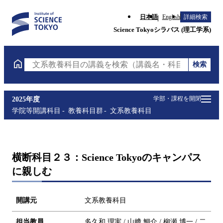
日本語
English
詳細検索
Science Tokyoシラバス (理工学系)
検索
文系教養科目の講義を検索（講義名・科目コード・担
学部・課程を開閉
2025年度
学院等開講科目
教養科目群
文系教養科目
横断科目２３：Science Tokyoのキャンパス
に親しむ
開講元
文系教養科目
担当教員
多久和 理実 / 山﨑 鯛介 / 柳瀬 博一 / 二