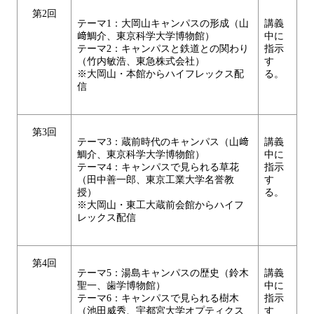
第2回
テーマ1：大岡山キャンパスの形成（山
講義
﨑鯛介、東京科学大学博物館）
中に
テーマ2：キャンパスと鉄道との関わり
指示
（竹内敏浩、東急株式会社）
す
※大岡山・本館からハイフレックス配
る。
信
第3回
テーマ3：蔵前時代のキャンパス（山﨑
講義
鯛介、東京科学大学博物館）
中に
テーマ4：キャンパスで見られる草花
指示
（田中善一郎、東京工業大学名誉教
す
授）
る。
※大岡山・東工大蔵前会館からハイフ
レックス配信
第4回
テーマ5：湯島キャンパスの歴史（鈴木
講義
聖一、歯学博物館）
中に
テーマ6：キャンパスで見られる樹木
指示
（池田威秀、宇都宮大学オプティクス
す