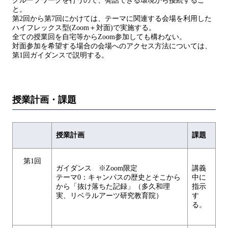
グループワークを行うので、発話できる環境から接続するこ
と。
第2回から第7回にかけては、テーマに関連する会場を利用した
ハイフレックス型(Zoom＋対面)で実施する。
全ての授業回を自宅等からZoom参加しても構わない。
対面参加を希望する場合の会場へのアクセス方法については、
第1回ガイダンスで説明する。
授業計画・課題
授業計画
課題
第1回
ガイダンス ※Zoom限定
講義
テーマ0：キャンパスの歴史とそこから
中に
から「抜け落ちた記録」（多久和理
指示
実、リベラルアーツ研究教育院）
す
る。