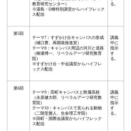
教育研究センター）
る。
※湯島・D棟特別講堂からハイフレック
ス配信
第5回
テーマ7：すずかけ台キャンパスの形成
講義
（樋口豊、再開発推進室）
中に
テーマ8：キャンパス周辺の河川と道路
指示
（柳瀬博一、リベラルアーツ研究教育
す
院）
る。
※すずかけ台・中会議室からハイフレ
ックス配信
第6回
テーマ9：田町キャンパスと附属高校
講義
（永原健大郎、リベラルアーツ研究教
中に
育院）
指示
テーマ10：キャンパスで見られる動物
す
（二階堂雅人、生命理工学院）
る。
※田町・国際会議室からハイフレック
ス配信