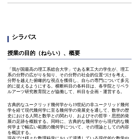
シラバス
授業の目的（ねらい）、概要
「我が国最高の理工系総合大学」である東工大の学生が、理工
系の分野の広がりを知り、その分野の社会的位置づけを考え、
分野を越えた俯瞰的な視点を獲得し、自らの専門について多元
的に捉えるようにする。横断科目の各科目は、各学院とリベラ
ルアーツ研究教育院とが協働して、科目を企画・運営する。
古典的なユークリッド幾何学から19世紀の非ユークリッド幾何
学を経て現代幾何学に至る幾何学の発展史を通して、数学の歴
史における人間と数学との関わり、およびその哲学・思想的発
展の足跡を概観する。同時に、古典的な幾何学から現代的な幾
何学まで幅広い範囲の幾何学について、その理論としての内容
を概説する。
現在では様々な数理科学において浸透している現代的な数学や