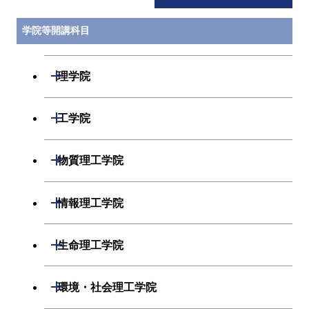
学院等開講科目
開閉
理学院
開閉
数学系
開閉
工学院
開閉
物理学系
数学コース
開閉
機械系
開閉
物質理工学院
開閉
化学系
物理学コース
開閉
システム制御系
機械コース
開閉
材料系
開閉
情報理工学院
開閉
地球惑星科学系
物質・情報卓越コース
化学コース
開閉
電気電子系
エネルギーコース
システム制御コース
開閉
応用化学系
材料コース
開閉
数理・計算科学系
開閉
生命理工学院
専門科目
エネルギーコース
地球惑星科学コース
開閉
情報通信系
エネルギー・情報コース
エンジニアリングデザイン
電気電子コース
専門科目
エネルギーコース
応用化学コース
開閉
情報工学系
数理・計算科学コース
コース
開閉
生命理工学系
開閉
環境・社会理工学院
エネルギー・情報コース
地球生命コース
開閉
経営工学系
エンジニアリングデザイン
エネルギーコース
情報通信コース
エネルギー・情報コース
エネルギーコース