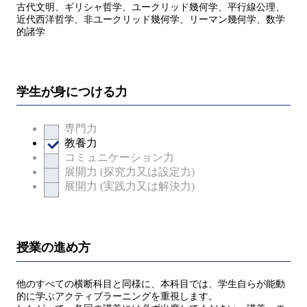
古代文明、ギリシャ哲学、ユークリッド幾何学、平行線公理、
近代西洋哲学、非ユークリッド幾何学、リーマン幾何学、数学
的諸学
学生が身につける力
専門力
教養力
コミュニケーション力
展開力 (探究力又は設定力)
展開力 (実践力又は解決力)
授業の進め方
他のすべての横断科目と同様に、本科目では、学生自らが能動
的に学ぶアクティブラーニングを重視します。