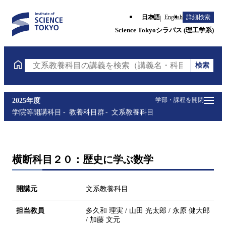
日本語
English
詳細検索
Science Tokyoシラバス (理工学系)
検索
文系教養科目の講義を検索（講義名・科目コード・担
学部・課程を開閉
2025年度
学院等開講科目
教養科目群
文系教養科目
横断科目２０：歴史に学ぶ数学
開講元
文系教養科目
担当教員
多久和 理実 / 山田 光太郎 / 永原 健大郎
/ 加藤 文元