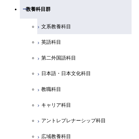
専門科目
知能情報コース
情報工学コース
コース
人間医療科学技術コース
専門科目
生命理工学コース
開閉
物質・情報卓越コース
建築学系
開閉
教養科目群
専門科目
エネルギー・情報コース
エンジニアリングデザイン
経営工学コース
ライフエンジニアリングコ
エネルギー・情報コース
研究関連科目
ライフエンジニアリングコ
ライフエンジニアリングコ
コース
ライフエンジニアリングコ
ース
開閉
土木・環境工学系
建築学コース
ース
ース
ライフエンジニアリングコ
エンジニアリングデザイン
文系教養科目
ース
ライフエンジニアリングコ
ース
ライフエンジニアリングコ
コース
原子核工学コース
ース
開閉
融合理工学系
エンジニアリングデザイン
土木工学コース
知能情報コース
原子核工学コース
ース
英語科目
地球生命コース
コース
原子核工学コース
人間医療科学技術コース
原子核工学コース
開閉
社会・人間科学系
エンジニアリングデザイン
地球環境共創コース
エネルギー・情報コース
人間医療科学技術コース
人間医療科学技術コース
第二外国語科目
人間医療科学技術コース
都市・環境学コース
コース
人間医療科学技術コース
物質・情報卓越コース
地球生命コース
開閉
イノベーション科学系
エネルギーコース
社会・人間科学コース
人間医療科学技術コース
日本語・日本文化科目
物質・情報卓越コース
都市・環境学コース
物質・情報卓越コース
人間医療科学技術コース
開閉
技術経営専門職学位課程
エネルギー・情報コース
イノベーション科学コース
物質・情報卓越コース
教職科目
物質・情報卓越コース
専門科目
エンジニアリングデザイン
人間医療科学技術コース
技術経営専門職学位課程
キャリア科目
コース
アントレプレナーシップ科目
原子核工学コース
広域教養科目