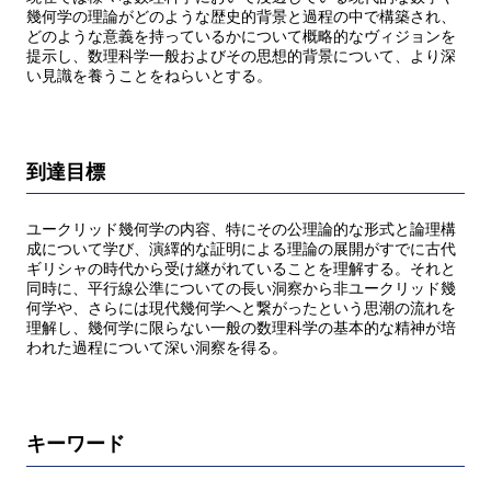
幾何学の理論がどのような歴史的背景と過程の中で構築され、
どのような意義を持っているかについて概略的なヴィジョンを
提示し、数理科学一般およびその思想的背景について、より深
い見識を養うことをねらいとする。
到達目標
ユークリッド幾何学の内容、特にその公理論的な形式と論理構
成について学び、演繹的な証明による理論の展開がすでに古代
ギリシャの時代から受け継がれていることを理解する。それと
同時に、平行線公準についての長い洞察から非ユークリッド幾
何学や、さらには現代幾何学へと繋がったという思潮の流れを
理解し、幾何学に限らない一般の数理科学の基本的な精神が培
われた過程について深い洞察を得る。
キーワード