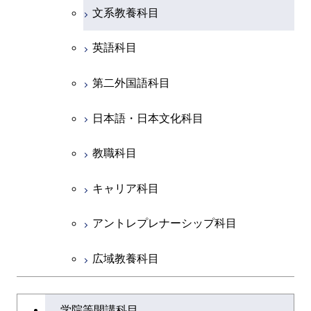
ース
開閉
土木・環境工学系
建築学コース
ース
ース
ライフエンジニアリングコ
エンジニアリングデザイン
文系教養科目
ース
ライフエンジニアリングコ
ース
ライフエンジニアリングコ
コース
原子核工学コース
ース
開閉
融合理工学系
エンジニアリングデザイン
土木工学コース
知能情報コース
原子核工学コース
ース
英語科目
地球生命コース
コース
原子核工学コース
人間医療科学技術コース
原子核工学コース
開閉
社会・人間科学系
エンジニアリングデザイン
地球環境共創コース
エネルギー・情報コース
人間医療科学技術コース
人間医療科学技術コース
第二外国語科目
人間医療科学技術コース
都市・環境学コース
コース
人間医療科学技術コース
物質・情報卓越コース
地球生命コース
開閉
イノベーション科学系
エネルギーコース
社会・人間科学コース
人間医療科学技術コース
日本語・日本文化科目
物質・情報卓越コース
都市・環境学コース
物質・情報卓越コース
人間医療科学技術コース
開閉
技術経営専門職学位課程
エネルギー・情報コース
イノベーション科学コース
物質・情報卓越コース
教職科目
物質・情報卓越コース
専門科目
エンジニアリングデザイン
人間医療科学技術コース
技術経営専門職学位課程
キャリア科目
コース
アントレプレナーシップ科目
原子核工学コース
広域教養科目
物質・情報卓越コース
大学院課程を切り替える
学院等開講科目