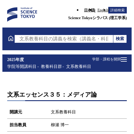
日本語
English
詳細検索
Science Tokyoシラバス (理工学系)
検索
文系教養科目の講義を検索（講義名・科目コード・担
学部・課程を開閉
2025年度
学院等開講科目
教養科目群
文系教養科目
文系エッセンス３５：メディア論
開講元
文系教養科目
担当教員
柳瀬 博一