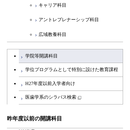
専門科目
エンジニアリングデザイン
人間医療科学技術コース
技術経営専門職学位課程
キャリア科目
コース
アントレプレナーシップ科目
原子核工学コース
広域教養科目
物質・情報卓越コース
大学院課程を切り替える
学院等開講科目
学位プログラムとして特別に設けた教育課程
H27年度以前入学者向け
医歯学系のシラバス検索
昨年度以前の開講科目