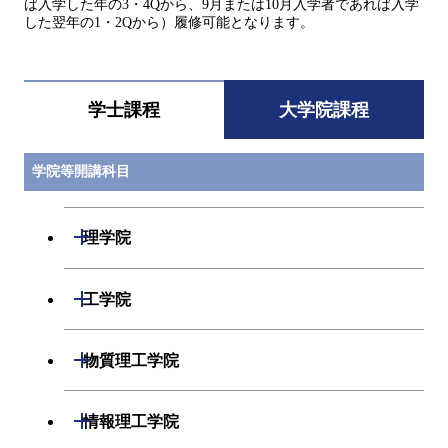
ば入学した年の3・4Qから、9月または10月入学者であれば入学
した翌年の1・2Qから）履修可能となります。
学士課程
大学院課程
学院等開講科目
開閉
理学院
開閉
数学系
開閉
工学院
開閉
物理学系
数学コース
開閉
機械系
開閉
物質理工学院
開閉
化学系
物理学コース
開閉
システム制御系
機械コース
開閉
材料系
開閉
情報理工学院
開閉
地球惑星科学系
物質・情報卓越コース
化学コース