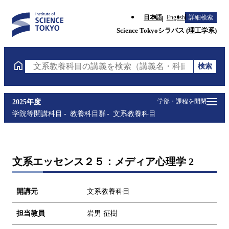
日本語
English
詳細検索
Science Tokyoシラバス (理工学系)
検索
文系教養科目の講義を検索（講義名・科目コード・担
学部・課程を開閉
2025年度
学院等開講科目
教養科目群
文系教養科目
文系エッセンス２５：メディア心理学 2
開講元
文系教養科目
担当教員
岩男 征樹