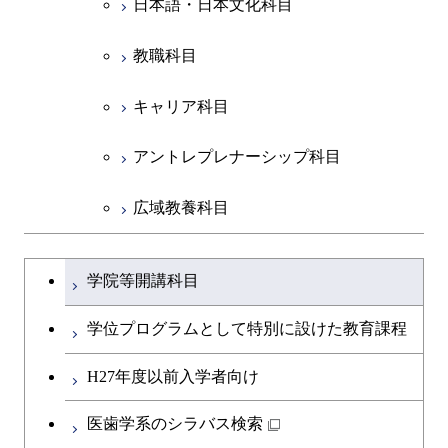
日本語・日本文化科目
物質・情報卓越コース
都市・環境学コース
物質・情報卓越コース
人間医療科学技術コース
開閉
技術経営専門職学位課程
エネルギー・情報コース
イノベーション科学コース
物質・情報卓越コース
教職科目
物質・情報卓越コース
専門科目
エンジニアリングデザイン
人間医療科学技術コース
技術経営専門職学位課程
キャリア科目
コース
アントレプレナーシップ科目
原子核工学コース
広域教養科目
物質・情報卓越コース
大学院課程を切り替える
学院等開講科目
学位プログラムとして特別に設けた教育課程
H27年度以前入学者向け
医歯学系のシラバス検索