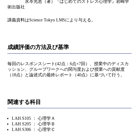
永岑光恵（著）『はじめてのストレス心理学』岩崎学
術出版社
講義資料はScience Tokyo LMSにより与える。
成績評価の方法及び基準
毎回のレスポンスシート(42点：6点×7回）、授業中のディスカ
ッション、グループワークへの関与度および授業への貢献度
（18点）と論述式の最終レポート（40点）に基づいて行う。
関連する科目
LAH.S105 ： 心理学Ａ
LAH.S205 ： 心理学Ｂ
LAH.S306 ： 心理学Ｃ