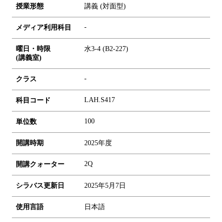
授業形態
講義 (対面型)
-
メディア利用科目
曜日・時限
水3-4 (B2-227)
(講義室)
-
クラス
LAH.S417
科目コード
1
0
0
単位数
開講時期
2025年度
2Q
開講クォーター
シラバス更新日
2025年5月7日
使用言語
日本語