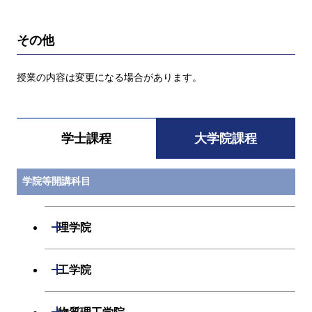
その他
授業の内容は変更になる場合があります。
学士課程
大学院課程
学院等開講科目
開閉
理学院
開閉
数学系
開閉
工学院
開閉
物理学系
数学コース
開閉
機械系
開閉