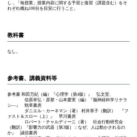
し，「毎授業」授業内容に関する予習と復習（課題含む）をそ
れぞれ概ね100分を目安に行うこと。
教科書
なし。
参考書、講義資料等
参考書 和田万紀（編）『心理学（第4版）』 弘文堂、
信原幸弘・原塑・山本愛実（編）『脳神経科学リテラ
シ―』 勁草書房
ダニエル・カーネマン（著） 村井章子（翻訳） 『フ
ァスト＆スロー（上）』 早川書房
ロバート・チャルディーニ（著） 社会行動研究会
（翻訳）『影響力の武器［第3版］：なぜ、人は動かされるの
か』 誠信書房