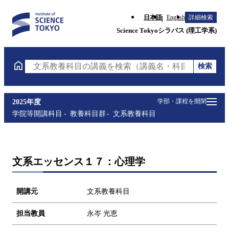
日本語
English
詳細検索
Science Tokyoシラバス (理工学系)
検索
文系教養科目の講義を検索（講義名・科目コード・担
学部・課程を開閉
2025年度
学院等開講科目
教養科目群
文系教養科目
文系エッセンス１７：心理学
開講元
文系教養科目
担当教員
永岑 光恵