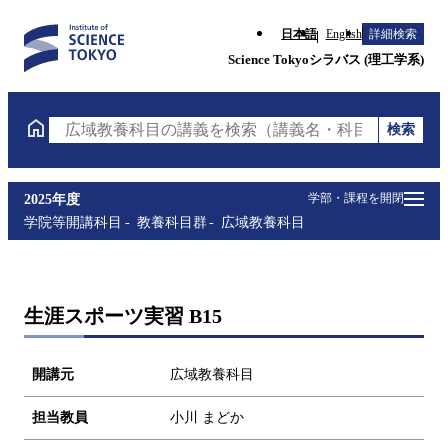
日本語
English
詳細検索
Science Tokyoシラバス (理工学系)
検索
広域教養科目の講義を検索（講義名・科目コード・担
学部・課程を開閉
2025年度
学院等開講科目
教養科目群
広域教養科目
生涯スポーツ実習 B15
開講元
広域教養科目
担当教員
小川 まどか