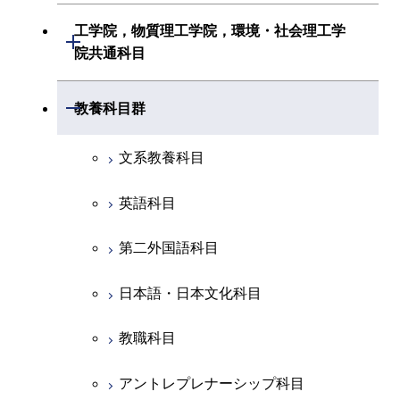
初年次専門科目
初年次専門科目
共通専門科目
建築学系
工学院，物質理工学院，環境・社会理工学
初年次専門科目
開閉
共通専門科目
創造プロセス科目
院共通科目
創造プロセス科目
土木・環境工学系
創造プロセス科目
共通専門科目
工学院，物質理工学院，環境・社会
開閉
共通専門科目
教養科目群
融合理工学系
共通専門科目
理工学院共通科目
文系教養科目
初年次専門科目
英語科目
創造プロセス科目
第二外国語科目
共通専門科目
日本語・日本文化科目
教職科目
アントレプレナーシップ科目