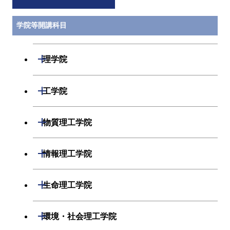
学院等開講科目
開閉
理学院
数学系
開閉
工学院
物理学系
機械系
開閉
物質理工学院
化学系
システム制御系
材料系
開閉
情報理工学院
地球惑星科学系
電気電子系
応用化学系
数理・計算科学系
開閉
生命理工学院
初年次専門科目
情報通信系
初年次専門科目
情報工学系
生命理工学系
開閉
環境・社会理工学院
創造プロセス科目
経営工学系
創造プロセス科目