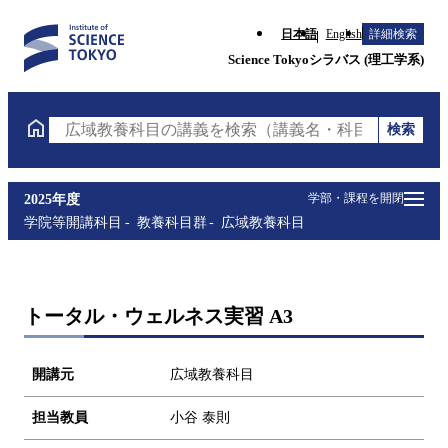
日本語
English
詳細検索
Science Tokyoシラバス (理工学系)
検索
広域教養科目の講義を検索（講義名・科目コード・担
学部・課程を開閉
2025年度
学院等開講科目
教養科目群
広域教養科目
トータル・ウェルネス実習 A3
開講元
広域教養科目
担当教員
小谷 泰則