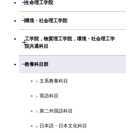
数理・計算科学系
開閉
生命理工学院
初年次専門科目
情報通信系
初年次専門科目
情報工学系
生命理工学系
開閉
環境・社会理工学院
創造プロセス科目
経営工学系
創造プロセス科目
初年次専門科目
初年次専門科目
共通専門科目
建築学系
工学院，物質理工学院，環境・社会理工学
初年次専門科目
開閉
共通専門科目
創造プロセス科目
院共通科目
創造プロセス科目
土木・環境工学系
創造プロセス科目
共通専門科目
工学院，物質理工学院，環境・社会
開閉
共通専門科目
教養科目群
融合理工学系
共通専門科目
理工学院共通科目
文系教養科目
初年次専門科目
英語科目
創造プロセス科目
第二外国語科目
共通専門科目
日本語・日本文化科目