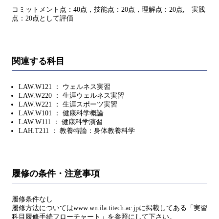
コミットメント点：40点，技能点：20点，理解点：20点, 実践
点：20点として評価
関連する科目
LAW.W121 ： ウェルネス実習
LAW.W220 ： 生涯ウェルネス実習
LAW.W221 ： 生涯スポーツ実習
LAW.W101 ： 健康科学概論
LAW.W111 ： 健康科学演習
LAH.T211 ： 教養特論：身体教養科学
履修の条件・注意事項
履修条件なし
履修方法についてはwww.wn.ila.titech.ac.jpに掲載してある「実習
科目履修手続フローチャート」を参照にして下さい。