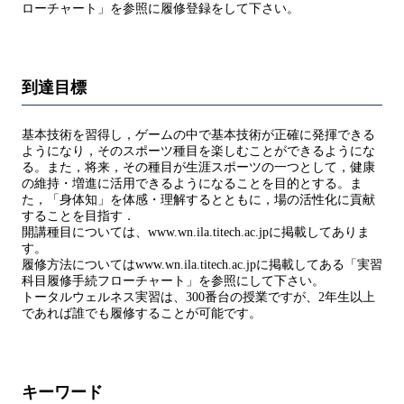
ローチャート」を参照に履修登録をして下さい。
到達目標
基本技術を習得し，ゲームの中で基本技術が正確に発揮できる
ようになり，そのスポーツ種目を楽しむことができるようにな
る。また，将来，その種目が生涯スポーツの一つとして，健康
の維持・増進に活用できるようになることを目的とする。ま
た，「身体知」を体感・理解するとともに，場の活性化に貢献
することを目指す．
開講種目については、www.wn.ila.titech.ac.jpに掲載してありま
す。
履修方法についてはwww.wn.ila.titech.ac.jpに掲載してある「実習
科目履修手続フローチャート」を参照にして下さい。
トータルウェルネス実習は、300番台の授業ですが、2年生以上
であれば誰でも履修することが可能です。
キーワード