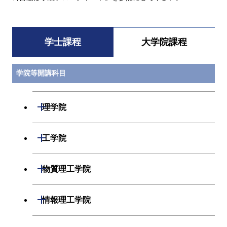
学士課程
大学院課程
学院等開講科目
開閉
理学院
数学系
開閉
工学院
物理学系
機械系
開閉
物質理工学院
化学系
システム制御系
材料系
開閉
情報理工学院
地球惑星科学系
電気電子系
応用化学系