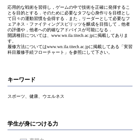
応用的な戦術を習得し，ゲームの中で技術を正確に発揮するこ
とを目的とする．そのために必要なタフな心身作りを目標とし
て日々の運動習慣を会得する．また，リーダーとして必要なフ
ェアネス・ファイティングスピリッツを醸成を目指して，他者
の評価や，他者への的確なアドバイスが可能になる．
開講種目については、www.wn.ila.titech.ac.jpに掲載してありま
す。
履修方法についてはwww.wn.ila.titech.ac.jpに掲載してある「実習
科目履修手続フローチャート」を参照にして下さい。
キーワード
スポーツ、健康、ウエルネス
学生が身につける力