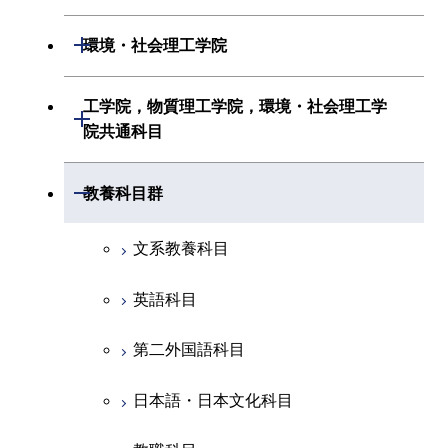
情報通信系
初年次専門科目
情報工学系
生命理工学系
開閉
環境・社会理工学院
創造プロセス科目
経営工学系
創造プロセス科目
初年次専門科目
初年次専門科目
共通専門科目
建築学系
工学院，物質理工学院，環境・社会理工学
初年次専門科目
開閉
共通専門科目
創造プロセス科目
院共通科目
創造プロセス科目
土木・環境工学系
創造プロセス科目
共通専門科目
工学院，物質理工学院，環境・社会
開閉
共通専門科目
教養科目群
融合理工学系
共通専門科目
理工学院共通科目
文系教養科目
初年次専門科目
英語科目
創造プロセス科目
第二外国語科目
共通専門科目
日本語・日本文化科目