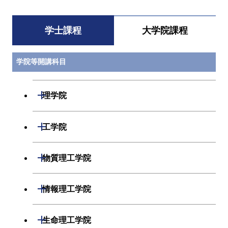
学士課程
大学院課程
学院等開講科目
開閉
理学院
数学系
開閉
工学院
物理学系
機械系
開閉
物質理工学院
化学系
システム制御系
材料系
開閉
情報理工学院
地球惑星科学系
電気電子系
応用化学系
数理・計算科学系
開閉
生命理工学院
初年次専門科目