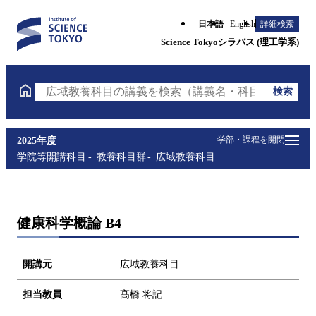
日本語
English
詳細検索
Science Tokyoシラバス (理工学系)
検索
広域教養科目の講義を検索（講義名・科目コード・担
学部・課程を開閉
2025年度
学院等開講科目
教養科目群
広域教養科目
健康科学概論 B4
開講元
広域教養科目
担当教員
髙橋 将記