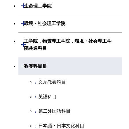
応用化学系
数理・計算科学系
開閉
生命理工学院
初年次専門科目
情報通信系
初年次専門科目
情報工学系
生命理工学系
開閉
環境・社会理工学院
創造プロセス科目
経営工学系
創造プロセス科目
初年次専門科目
初年次専門科目
共通専門科目
建築学系
工学院，物質理工学院，環境・社会理工学
初年次専門科目
開閉
共通専門科目
創造プロセス科目
院共通科目
創造プロセス科目
土木・環境工学系
創造プロセス科目
共通専門科目
工学院，物質理工学院，環境・社会
開閉
共通専門科目
教養科目群
融合理工学系
共通専門科目
理工学院共通科目
文系教養科目
初年次専門科目
英語科目
創造プロセス科目
第二外国語科目
共通専門科目
日本語・日本文化科目