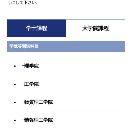
うにして下さい。
学士課程
大学院課程
学院等開講科目
開閉
理学院
数学系
開閉
工学院
物理学系
機械系
開閉
物質理工学院
化学系
システム制御系
材料系
開閉
情報理工学院
地球惑星科学系
電気電子系