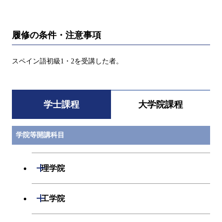
履修の条件・注意事項
スペイン語初級1・2を受講した者。
学士課程
大学院課程
学院等開講科目
開閉
理学院
数学系
開閉
工学院
物理学系