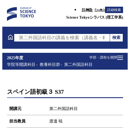
日本語
English
詳細検索
Science Tokyoシラバス (理工学系)
検索
第二外国語科目の講義を検索（講義名・科目コード・
学部・課程を開閉
2025年度
学院等開講科目
教養科目群
第二外国語科目
スペイン語初級３ S37
開講元
第二外国語科目
担当教員
渡邉 暁