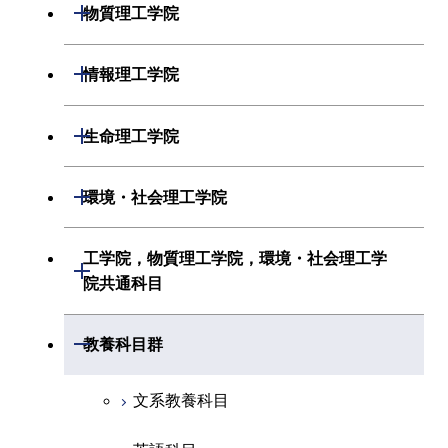
機械系
開閉
物質理工学院
化学系
システム制御系
材料系
開閉
情報理工学院
地球惑星科学系
電気電子系
応用化学系
数理・計算科学系
開閉
生命理工学院
初年次専門科目
情報通信系
初年次専門科目
情報工学系
生命理工学系
開閉
環境・社会理工学院
創造プロセス科目
経営工学系
創造プロセス科目
初年次専門科目
初年次専門科目
共通専門科目
建築学系
工学院，物質理工学院，環境・社会理工学
初年次専門科目
開閉
共通専門科目
創造プロセス科目
院共通科目
創造プロセス科目
土木・環境工学系
創造プロセス科目
共通専門科目
工学院，物質理工学院，環境・社会
開閉
共通専門科目
教養科目群
融合理工学系
共通専門科目
理工学院共通科目
文系教養科目
初年次専門科目