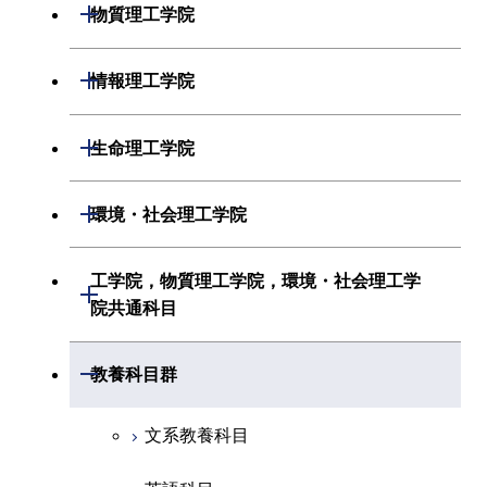
機械系
開閉
物質理工学院
化学系
システム制御系
材料系
開閉
情報理工学院
地球惑星科学系
電気電子系
応用化学系
数理・計算科学系
開閉
生命理工学院
初年次専門科目
情報通信系
初年次専門科目
情報工学系
生命理工学系
開閉
環境・社会理工学院
創造プロセス科目
経営工学系
創造プロセス科目
初年次専門科目
初年次専門科目
共通専門科目
建築学系
工学院，物質理工学院，環境・社会理工学
初年次専門科目
開閉
共通専門科目
創造プロセス科目
院共通科目
創造プロセス科目
土木・環境工学系
創造プロセス科目
共通専門科目
工学院，物質理工学院，環境・社会
開閉
共通専門科目
教養科目群
融合理工学系
共通専門科目
理工学院共通科目
文系教養科目
初年次専門科目