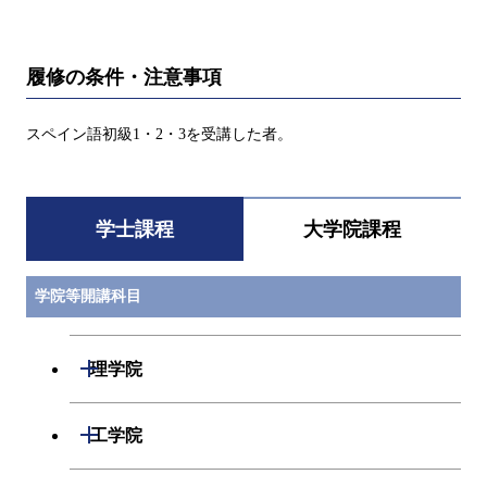
履修の条件・注意事項
スペイン語初級1・2・3を受講した者。
学士課程
大学院課程
学院等開講科目
開閉
理学院
数学系
開閉
工学院
物理学系