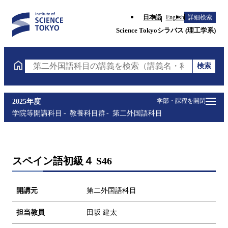
日本語
English
詳細検索
Science Tokyoシラバス (理工学系)
検索
第二外国語科目の講義を検索（講義名・科目コード・
学部・課程を開閉
2025年度
学院等開講科目
教養科目群
第二外国語科目
スペイン語初級４ S46
開講元
第二外国語科目
担当教員
田坂 建太