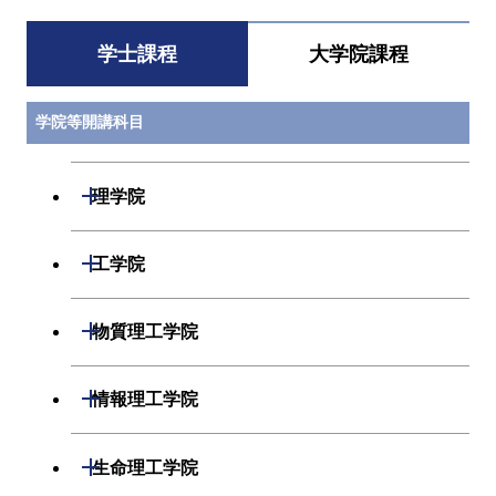
学士課程
大学院課程
学院等開講科目
開閉
理学院
数学系
開閉
工学院
物理学系
機械系
開閉
物質理工学院
化学系
システム制御系
材料系
開閉
情報理工学院
地球惑星科学系
電気電子系
応用化学系
数理・計算科学系
開閉
生命理工学院
初年次専門科目
情報通信系