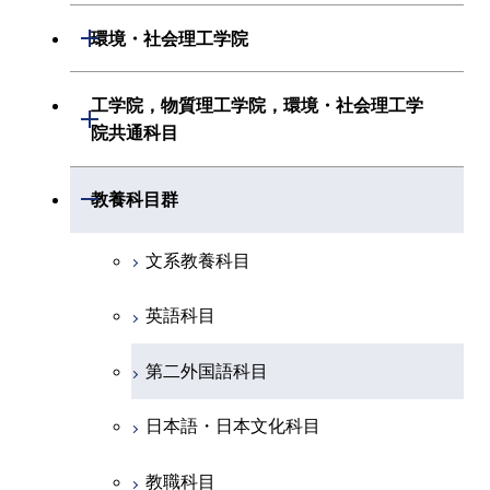
初年次専門科目
情報工学系
生命理工学系
開閉
環境・社会理工学院
創造プロセス科目
経営工学系
創造プロセス科目
初年次専門科目
初年次専門科目
共通専門科目
建築学系
工学院，物質理工学院，環境・社会理工学
初年次専門科目
開閉
共通専門科目
創造プロセス科目
院共通科目
創造プロセス科目
土木・環境工学系
創造プロセス科目
共通専門科目
工学院，物質理工学院，環境・社会
開閉
共通専門科目
教養科目群
融合理工学系
共通専門科目
理工学院共通科目
文系教養科目
初年次専門科目
英語科目
創造プロセス科目
第二外国語科目
共通専門科目
日本語・日本文化科目
教職科目