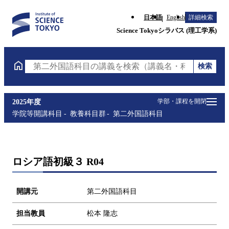
日本語
English
詳細検索
Science Tokyoシラバス (理工学系)
検索
第二外国語科目の講義を検索（講義名・科目コード・
学部・課程を開閉
2025年度
学院等開講科目
教養科目群
第二外国語科目
ロシア語初級３ R04
開講元
第二外国語科目
担当教員
松本 隆志