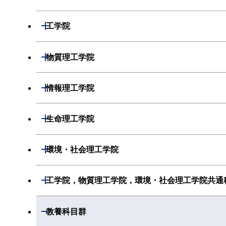
数学系
開閉
工学院
物理学系
機械系
開閉
物質理工学院
化学系
システム制御系
材料系
開閉
情報理工学院
地球惑星科学系
電気電子系
応用化学系
数理・計算科学系
開閉
生命理工学院
初年次専門科目
情報通信系
初年次専門科目
情報工学系
生命理工学系
開閉
環境・社会理工学院
創造プロセス科目
経営工学系
創造プロセス科目
初年次専門科目
初年次専門科目
共通専門科目
建築学系
開閉
工学院，物質理工学院，環境・社会理工学院共通
初年次専門科目
共通専門科目
創造プロセス科目
創造プロセス科目
土木・環境工学系
創造プロセス科目
工学院，物質理工学院，環境・社会理工学
開閉
教養科目群
共通専門科目
共通専門科目