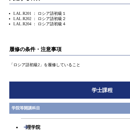
LAL.R201 ： ロシア語初級１
LAL.R202 ： ロシア語初級２
LAL.R204 ： ロシア語初級４
履修の条件・注意事項
「ロシア語初級2」を履修していること
学士課程
学院等開講科目
開閉
理学院