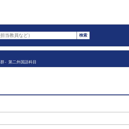
検索
担当教員など）
目群
第二外国語科目