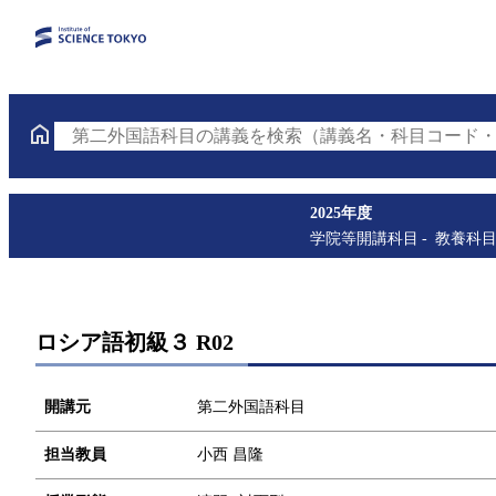
第二外国語科目の講義を検索（講義名・科目コード・
2025年度
学院等開講科目
教養科
ロシア語初級３ R02
開講元
第二外国語科目
担当教員
小西 昌隆