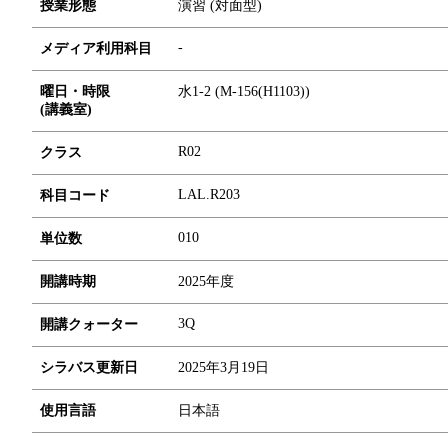
授業形態
演習 (対面型)
-
メディア利用科目
曜日・時限
水1-2 (M-156(H1103))
(講義室)
R02
クラス
LAL.R203
科目コード
0
1
0
単位数
開講時期
2025年度
3Q
開講クォーター
シラバス更新日
2025年3月19日
使用言語
日本語