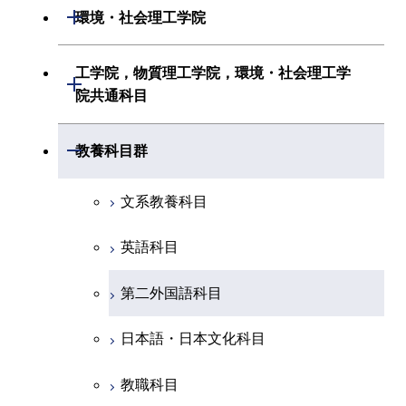
情報工学系
生命理工学系
開閉
環境・社会理工学院
創造プロセス科目
経営工学系
創造プロセス科目
初年次専門科目
初年次専門科目
共通専門科目
建築学系
工学院，物質理工学院，環境・社会理工学
初年次専門科目
開閉
共通専門科目
創造プロセス科目
院共通科目
創造プロセス科目
土木・環境工学系
創造プロセス科目
共通専門科目
工学院，物質理工学院，環境・社会
開閉
共通専門科目
教養科目群
融合理工学系
共通専門科目
理工学院共通科目
文系教養科目
初年次専門科目
英語科目
創造プロセス科目
第二外国語科目
共通専門科目
日本語・日本文化科目
教職科目