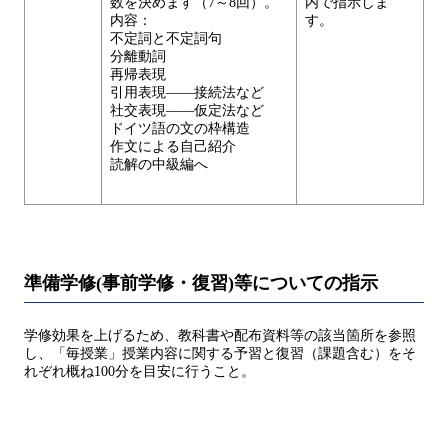
数を決めます（7～8回）。
内で指示しま
内容：
す。
不定詞と不定詞句
分離動詞
再帰表現
引用表現――接続法など
社交表現――仮定法など
ドイツ語の文の枠構造
作文による自己紹介
読解の中級編へ
準備学修(事前学修・復習)等についての指示
学修効果を上げるため、教科書や配布資料等の該当箇所を参照
し、「毎授業」授業内容に関する予習と復習（課題含む）をそ
れぞれ概ね100分を目安に行うこと。