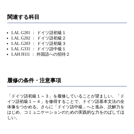
関連する科目
LAL.G201 ： ドイツ語初級１
LAL.G202 ： ドイツ語初級２
LAL.G203 ： ドイツ語初級３
LAL.G331 ： ドイツ語中級１
LAH.H111 ： 外国語への招待２
履修の条件・注意事項
「ドイツ語初級１～３」を履修していることが望ましい。「ド
イツ語初級１～４」を修得することで、ドイツ語基本文法の全
体像をつかめる。さらに「ドイツ語中級」へと進み、読解力を
はじめ、コミュニケーションのための実践的な力をのばしてほ
しい。