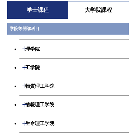
学士課程
大学院課程
学院等開講科目
開閉
理学院
数学系
開閉
工学院
物理学系
機械系
開閉
物質理工学院
化学系
システム制御系
材料系
開閉
情報理工学院
地球惑星科学系
電気電子系
応用化学系
数理・計算科学系
開閉
生命理工学院
初年次専門科目
情報通信系
初年次専門科目