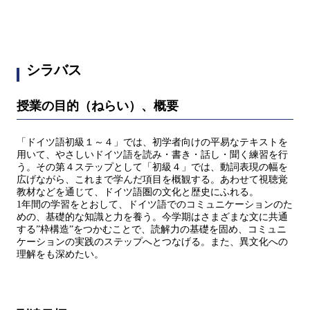
シラバス
授業の目的（ねらい）、概要
「ドイツ語初級１～４」では、初学者向けの平易なテキストを
用いて、やさしいドイツ語を読み・書き・話し・聞く練習を行
う。その第４ステップとして「初級４」では、動詞表現の幅を
広げながら、これまで学んだ項目を概観する。あわせて視聴覚
教材などを通じて、ドイツ語圏の文化と歴史にふれる。
1年間の学習をとおして、ドイツ語でのコミュニケーションのた
めの、基礎的な知識と力を養う。今学期はさまざまな文に共通
する”枠構造”をつかむことで、読解力の基礎を固め、コミュニ
ケーションの実践のステップへとつなげる。また、異文化への
理解をも深めたい。