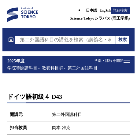
日本語
English
詳細検索
Science Tokyoシラバス (理工学系)
検索
第二外国語科目の講義を検索（講義名・科目コード・
学部・課程を開閉
2025年度
学院等開講科目
教養科目群
第二外国語科目
ドイツ語初級４ D43
開講元
第二外国語科目
担当教員
岡本 雅克