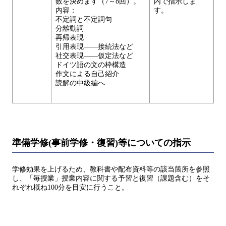
数を決めます（7～8回）。
内で指示しま
内容：
す。
不定詞と不定詞句
分離動詞
再帰表現
引用表現――接続法など
社交表現――仮定法など
ドイツ語の文の枠構造
作文による自己紹介
読解の中級編へ
準備学修(事前学修・復習)等についての指示
学修効果を上げるため、教科書や配布資料等の該当箇所を参照
し、「毎授業」授業内容に関する予習と復習（課題含む）をそ
れぞれ概ね100分を目安に行うこと。