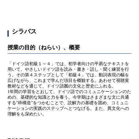
シラバス
授業の目的（ねらい）、概要
「ドイツ語初級１～４」では、初学者向けの平易なテキストを
用いて、やさしいドイツ語を読み・書き・話し・聞く練習を行
う。その第４ステップとして「初級４」では、動詞表現の幅を
広げながら、これまで学んだ項目を概観する。あわせて視聴覚
教材などを通じて、ドイツ語圏の文化と歴史にふれる。
1年間の学習をとおして、ドイツ語でのコミュニケーションのた
めの、基礎的な知識と力を養う。今学期はさまざまな文に共通
する”枠構造”をつかむことで、読解力の基礎を固め、コミュニ
ケーションの実践のステップへとつなげる。また、異文化への
理解をも深めたい。