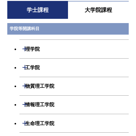
学士課程
大学院課程
学院等開講科目
開閉
理学院
数学系
開閉
工学院
物理学系
機械系
開閉
物質理工学院
化学系
システム制御系
材料系
開閉
情報理工学院
地球惑星科学系
電気電子系
応用化学系
数理・計算科学系
開閉
生命理工学院
初年次専門科目
情報通信系
初年次専門科目