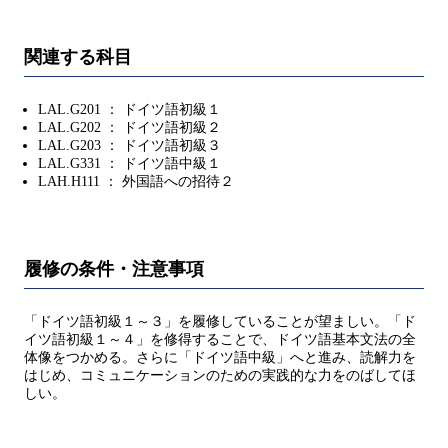
関連する科目
LAL.G201 ： ドイツ語初級１
LAL.G202 ： ドイツ語初級２
LAL.G203 ： ドイツ語初級３
LAL.G331 ： ドイツ語中級１
LAH.H111 ： 外国語への招待２
履修の条件・注意事項
「ドイツ語初級１～３」を履修していることが望ましい。「ド
イツ語初級１～４」を修得することで、ドイツ語基本文法の全
体像をつかめる。さらに「ドイツ語中級」へと進み、読解力を
はじめ、コミュニケーションのための実践的な力をのばしてほ
しい。