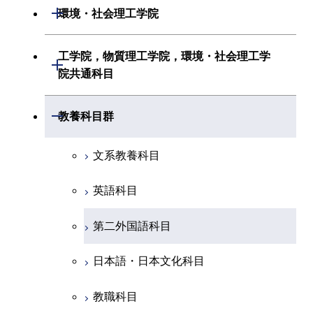
情報工学系
生命理工学系
開閉
環境・社会理工学院
創造プロセス科目
経営工学系
創造プロセス科目
初年次専門科目
初年次専門科目
共通専門科目
建築学系
工学院，物質理工学院，環境・社会理工学
初年次専門科目
開閉
共通専門科目
創造プロセス科目
院共通科目
創造プロセス科目
土木・環境工学系
創造プロセス科目
共通専門科目
工学院，物質理工学院，環境・社会
開閉
共通専門科目
教養科目群
融合理工学系
共通専門科目
理工学院共通科目
文系教養科目
初年次専門科目
英語科目
創造プロセス科目
第二外国語科目
共通専門科目
日本語・日本文化科目
教職科目