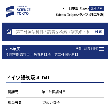
日本語
English
詳細検索
Science Tokyoシラバス (理工学系)
検索
第二外国語科目の講義を検索（講義名・科目コード・
学部・課程を開閉
2025年度
学院等開講科目
教養科目群
第二外国語科目
ドイツ語初級４ D41
開講元
第二外国語科目
担当教員
安德 万貴子