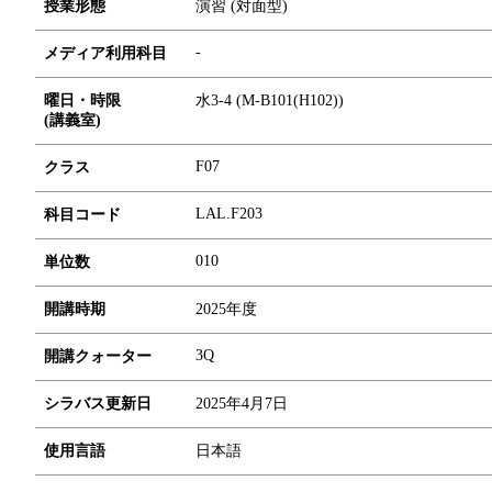
授業形態
演習 (対面型)
-
メディア利用科目
曜日・時限
水3-4 (M-B101(H102))
(講義室)
F07
クラス
LAL.F203
科目コード
0
1
0
単位数
開講時期
2025年度
3Q
開講クォーター
シラバス更新日
2025年4月7日
使用言語
日本語