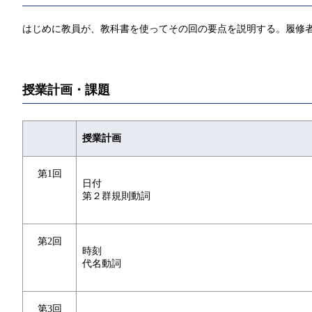
はじめに教員が、教科書を使ってその回の要点を説明する。履修
授業計画・課題
授業計画
第1回
日付
第２群規則動詞
第2回
時刻
代名動詞
第3回