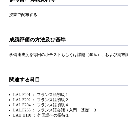
授業で配布する
成績評価の方法及び基準
学習達成度を毎回の小テストもしくは課題（40％）、および期末試
関連する科目
LAL.F201 ： フランス語初級１
LAL.F202 ： フランス語初級２
LAL.F204 ： フランス語初級４
LAL.F233 ： フランス語会話（入門・基礎）３
LAH.H110 ： 外国語への招待１