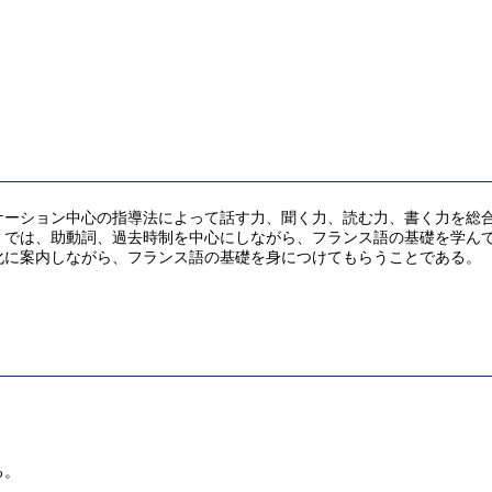
ケーション中心の指導法によって話す力、聞く力、読む力、書く力を総
」では、助動詞、過去時制を中心にしながら、フランス語の基礎を学ん
に案内しながら、フランス語の基礎を身につけてもらうことである。
る。