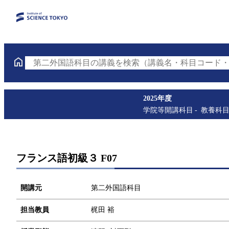
第二外国語科目の講義を検索（講義名・科目コード・
2025年度
学院等開講科目
教養科
フランス語初級３ F07
開講元
第二外国語科目
担当教員
梶田 裕