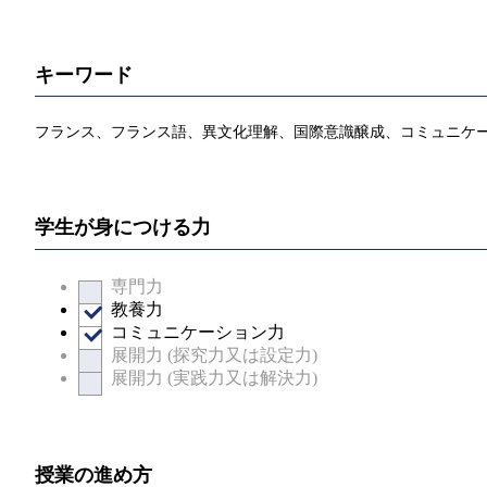
キーワード
フランス、フランス語、異文化理解、国際意識醸成、コミュニケ
学生が身につける力
専門力
教養力
コミュニケーション力
展開力 (探究力又は設定力)
展開力 (実践力又は解決力)
授業の進め方