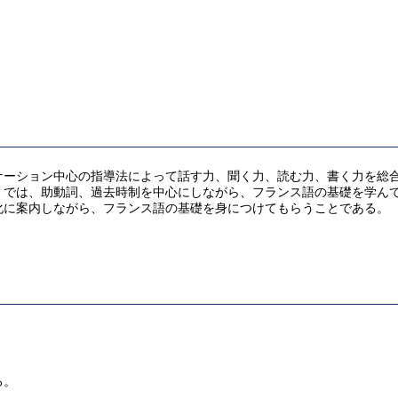
ケーション中心の指導法によって話す力、聞く力、読む力、書く力を総
」では、助動詞、過去時制を中心にしながら、フランス語の基礎を学ん
に案内しながら、フランス語の基礎を身につけてもらうことである。
る。