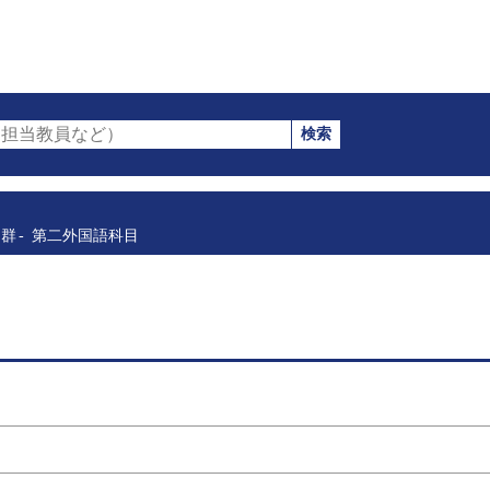
検索
担当教員など）
目群
第二外国語科目