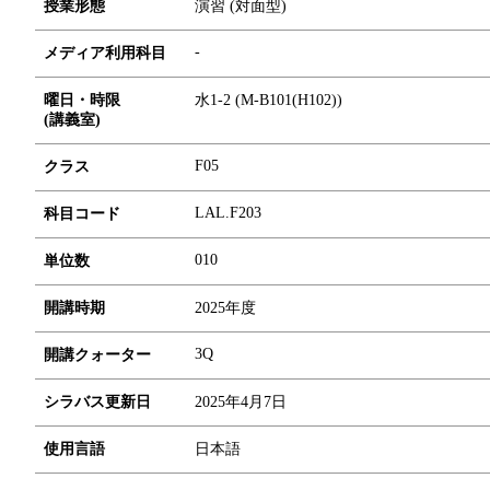
授業形態
演習 (対面型)
-
メディア利用科目
曜日・時限
水1-2 (M-B101(H102))
(講義室)
F05
クラス
LAL.F203
科目コード
0
1
0
単位数
開講時期
2025年度
3Q
開講クォーター
シラバス更新日
2025年4月7日
使用言語
日本語