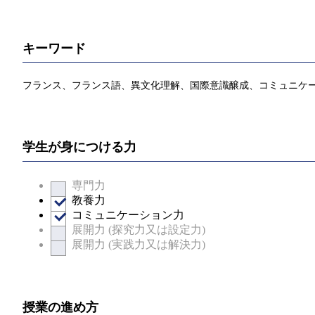
キーワード
フランス、フランス語、異文化理解、国際意識醸成、コミュニケ
学生が身につける力
専門力
教養力
コミュニケーション力
展開力 (探究力又は設定力)
展開力 (実践力又は解決力)
授業の進め方