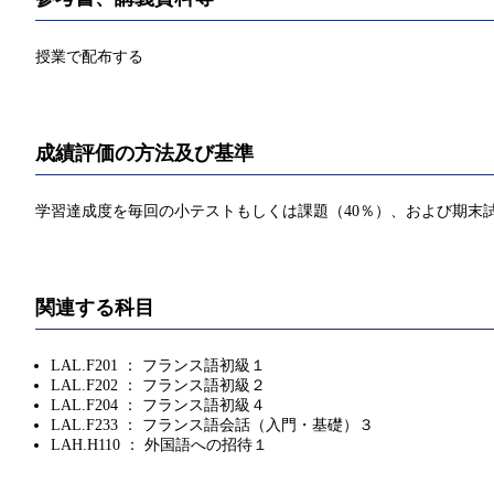
授業で配布する
成績評価の方法及び基準
学習達成度を毎回の小テストもしくは課題（40％）、および期末試
関連する科目
LAL.F201 ： フランス語初級１
LAL.F202 ： フランス語初級２
LAL.F204 ： フランス語初級４
LAL.F233 ： フランス語会話（入門・基礎）３
LAH.H110 ： 外国語への招待１