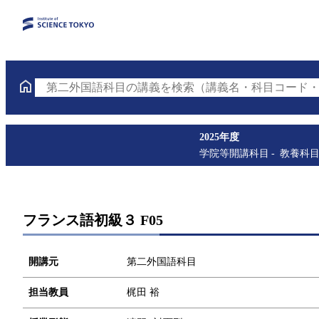
第二外国語科目の講義を検索（講義名・科目コード・
2025年度
学院等開講科目
教養科
フランス語初級３ F05
開講元
第二外国語科目
担当教員
梶田 裕