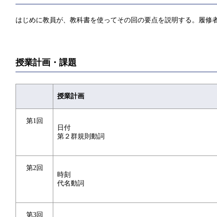
はじめに教員が、教科書を使ってその回の要点を説明する。履修
授業計画・課題
授業計画
第1回
日付
第２群規則動詞
第2回
時刻
代名動詞
第3回