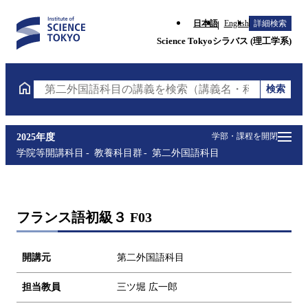
日本語
English
詳細検索
Science Tokyoシラバス (理工学系)
検索
第二外国語科目の講義を検索（講義名・科目コード・
学部・課程を開閉
2025年度
学院等開講科目
教養科目群
第二外国語科目
フランス語初級３ F03
開講元
第二外国語科目
担当教員
三ツ堀 広一郎