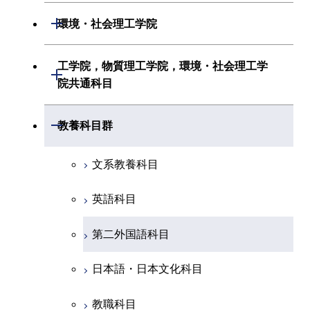
初年次専門科目
情報工学系
生命理工学系
開閉
環境・社会理工学院
創造プロセス科目
経営工学系
創造プロセス科目
初年次専門科目
初年次専門科目
共通専門科目
建築学系
工学院，物質理工学院，環境・社会理工学
初年次専門科目
開閉
共通専門科目
創造プロセス科目
院共通科目
創造プロセス科目
土木・環境工学系
創造プロセス科目
共通専門科目
工学院，物質理工学院，環境・社会
開閉
共通専門科目
教養科目群
融合理工学系
共通専門科目
理工学院共通科目
文系教養科目
初年次専門科目
英語科目
創造プロセス科目
第二外国語科目
共通専門科目
日本語・日本文化科目
教職科目