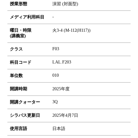
授業形態
演習 (対面型)
-
メディア利用科目
曜日・時限
火3-4 (M-112(H117))
(講義室)
F03
クラス
LAL.F203
科目コード
0
1
0
単位数
開講時期
2025年度
3Q
開講クォーター
シラバス更新日
2025年4月7日
使用言語
日本語