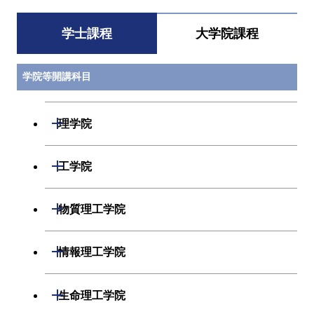
学士課程
大学院課程
学院等開講科目
開閉
理学院
数学系
開閉
工学院
物理学系
機械系
開閉
物質理工学院
化学系
システム制御系
材料系
開閉
情報理工学院
地球惑星科学系
電気電子系
応用化学系
数理・計算科学系
開閉
生命理工学院
初年次専門科目
情報通信系