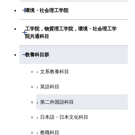
初年次専門科目
情報工学系
生命理工学系
開閉
環境・社会理工学院
創造プロセス科目
経営工学系
創造プロセス科目
初年次専門科目
初年次専門科目
共通専門科目
建築学系
工学院，物質理工学院，環境・社会理工学
初年次専門科目
開閉
共通専門科目
創造プロセス科目
院共通科目
創造プロセス科目
土木・環境工学系
創造プロセス科目
共通専門科目
工学院，物質理工学院，環境・社会
開閉
共通専門科目
教養科目群
融合理工学系
共通専門科目
理工学院共通科目
文系教養科目
初年次専門科目
英語科目
創造プロセス科目
第二外国語科目
共通専門科目
日本語・日本文化科目
教職科目