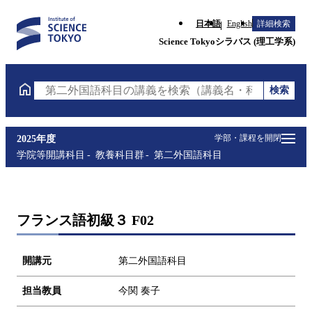
日本語
English
詳細検索
Science Tokyoシラバス (理工学系)
検索
第二外国語科目の講義を検索（講義名・科目コード・
学部・課程を開閉
2025年度
学院等開講科目
教養科目群
第二外国語科目
フランス語初級３ F02
開講元
第二外国語科目
担当教員
今関 奏子