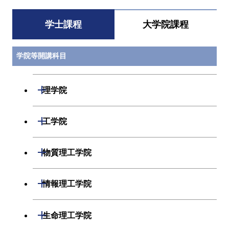
学士課程
大学院課程
学院等開講科目
開閉
理学院
数学系
開閉
工学院
物理学系
機械系
開閉
物質理工学院
化学系
システム制御系
材料系
開閉
情報理工学院
地球惑星科学系
電気電子系
応用化学系
数理・計算科学系
開閉
生命理工学院
初年次専門科目
情報通信系