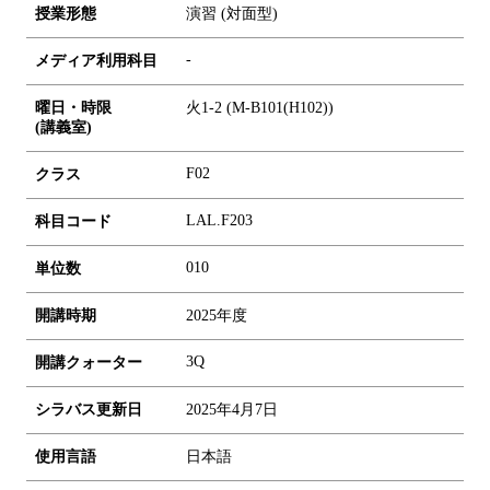
授業形態
演習 (対面型)
-
メディア利用科目
曜日・時限
火1-2 (M-B101(H102))
(講義室)
F02
クラス
LAL.F203
科目コード
0
1
0
単位数
開講時期
2025年度
3Q
開講クォーター
シラバス更新日
2025年4月7日
使用言語
日本語