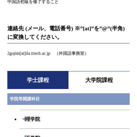
中国語初級を修了すること
連絡先 (メール、電話番号) ※”[at]”を”@”(半角)
に変換してください。
2gojim[at]ila.titech.ac.jp （外国語事務室）
学士課程
大学院課程
学院等開講科目
開閉
理学院
数学系
開閉