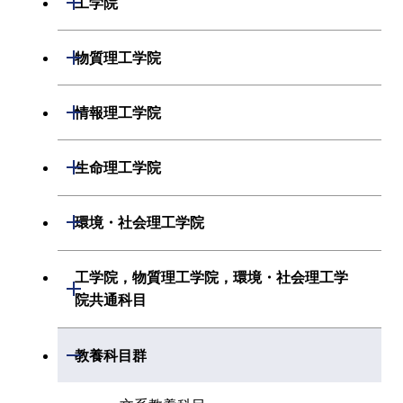
工学院
物理学系
機械系
開閉
物質理工学院
化学系
システム制御系
材料系
開閉
情報理工学院
地球惑星科学系
電気電子系
応用化学系
数理・計算科学系
開閉
生命理工学院
初年次専門科目
情報通信系
初年次専門科目
情報工学系
生命理工学系
開閉
環境・社会理工学院
創造プロセス科目
経営工学系
創造プロセス科目
初年次専門科目
初年次専門科目
共通専門科目
建築学系
工学院，物質理工学院，環境・社会理工学
初年次専門科目
開閉
共通専門科目
創造プロセス科目
院共通科目
創造プロセス科目
土木・環境工学系
創造プロセス科目
共通専門科目
工学院，物質理工学院，環境・社会
開閉
共通専門科目
教養科目群
融合理工学系
共通専門科目
理工学院共通科目