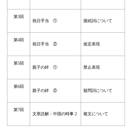
第3回
祝日手当 ①
接続詞について
第4回
祝日手当 ②
仮定表現
第5回
親子の絆 ①
禁止表現
第6回
親子の絆 ②
疑問詞について
第7回
文章読解：中国の時事 2
複文について