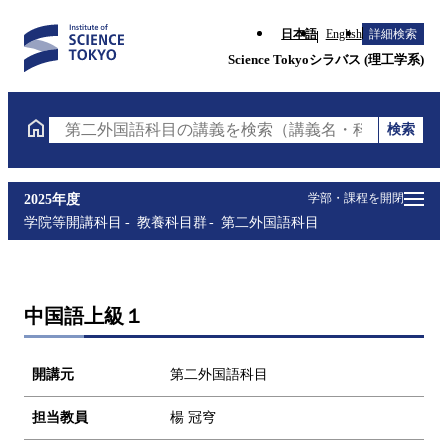
日本語
English
詳細検索
Science Tokyoシラバス (理工学系)
検索
第二外国語科目の講義を検索（講義名・科目コード・
学部・課程を開閉
2025年度
学院等開講科目
教養科目群
第二外国語科目
中国語上級１
開講元
第二外国語科目
担当教員
楊 冠穹