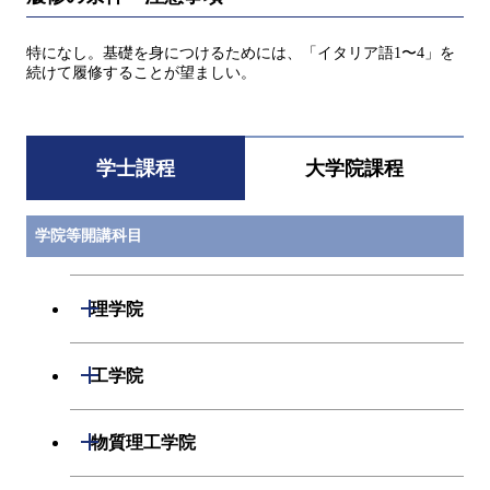
特になし。基礎を身につけるためには、「イタリア語1〜4」を
続けて履修することが望ましい。
学士課程
大学院課程
学院等開講科目
開閉
理学院
数学系
開閉
工学院
物理学系
機械系
開閉
物質理工学院
化学系