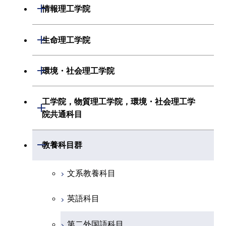
システム制御系
材料系
開閉
情報理工学院
地球惑星科学系
電気電子系
応用化学系
数理・計算科学系
開閉
生命理工学院
初年次専門科目
情報通信系
初年次専門科目
情報工学系
生命理工学系
開閉
環境・社会理工学院
創造プロセス科目
経営工学系
創造プロセス科目
初年次専門科目
初年次専門科目
共通専門科目
建築学系
工学院，物質理工学院，環境・社会理工学
初年次専門科目
開閉
共通専門科目
創造プロセス科目
院共通科目
創造プロセス科目
土木・環境工学系
創造プロセス科目
共通専門科目
工学院，物質理工学院，環境・社会
開閉
共通専門科目
教養科目群
融合理工学系
共通専門科目
理工学院共通科目
文系教養科目
初年次専門科目
英語科目
創造プロセス科目
第二外国語科目