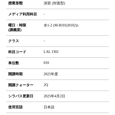
授業形態
演習 (対面型)
-
メディア利用科目
曜日・時限
水1-2 (M-B101(H102))
(講義室)
-
クラス
LAL.I302
科目コード
0
1
0
単位数
開講時期
2025年度
2Q
開講クォーター
シラバス更新日
2025年4月2日
使用言語
日本語