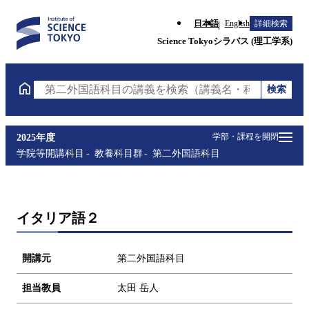
日本語
English
詳細検索
Science Tokyoシラバス (理工学系)
検索
第二外国語科目の講義を検索（講義名・科目コード・
学部・課程を開閉
2025年度
学院等開講科目
教養科目群
第二外国語科目
イタリア語２
開講元
第二外国語科目
担当教員
太田 岳人