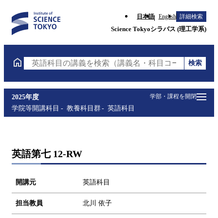
日本語
English
詳細検索
Science Tokyoシラバス (理工学系)
検索
英語科目の講義を検索（講義名・科目コード・担当教
学部・課程を開閉
2025年度
学院等開講科目
教養科目群
英語科目
英語第七 12-RW
開講元
英語科目
担当教員
北川 依子