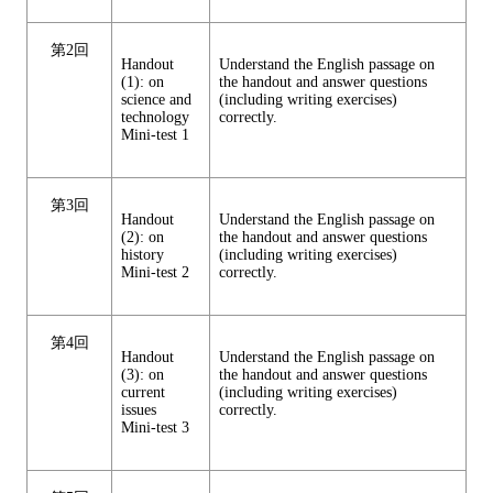
第2回
Handout
Understand the English passage on
(1): on
the handout and answer questions
science and
(including writing exercises)
technology
correctly.
Mini-test 1
第3回
Handout
Understand the English passage on
(2): on
the handout and answer questions
history
(including writing exercises)
Mini-test 2
correctly.
第4回
Handout
Understand the English passage on
(3): on
the handout and answer questions
current
(including writing exercises)
issues
correctly.
Mini-test 3