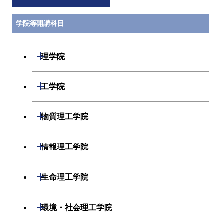
学院等開講科目
開閉
理学院
数学系
開閉
工学院
物理学系
機械系
開閉
物質理工学院
化学系
システム制御系
材料系
開閉
情報理工学院
地球惑星科学系
電気電子系
応用化学系
数理・計算科学系
開閉
生命理工学院
初年次専門科目
情報通信系
初年次専門科目
情報工学系
生命理工学系
開閉
環境・社会理工学院
創造プロセス科目
経営工学系
創造プロセス科目