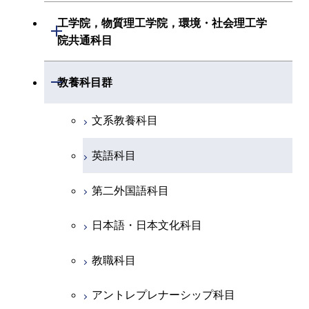
初年次専門科目
初年次専門科目
共通専門科目
建築学系
工学院，物質理工学院，環境・社会理工学
初年次専門科目
開閉
共通専門科目
創造プロセス科目
院共通科目
創造プロセス科目
土木・環境工学系
創造プロセス科目
共通専門科目
工学院，物質理工学院，環境・社会
開閉
共通専門科目
教養科目群
融合理工学系
共通専門科目
理工学院共通科目
文系教養科目
初年次専門科目
英語科目
創造プロセス科目
第二外国語科目
共通専門科目
日本語・日本文化科目
教職科目
アントレプレナーシップ科目