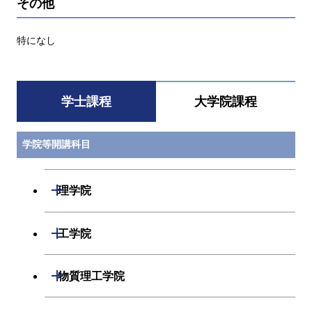
その他
特になし
学士課程
大学院課程
学院等開講科目
開閉
理学院
数学系
開閉
工学院
物理学系
機械系
開閉
物質理工学院
化学系
システム制御系