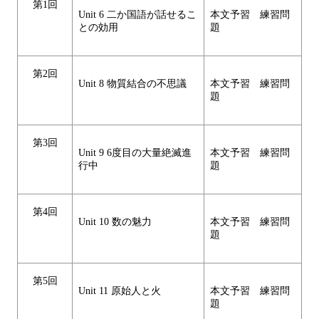
第1回
Unit 6 二か国語が話せるこ
本文予習 練習問
との効用
題
第2回
Unit 8 物質結合の不思議
本文予習 練習問
題
第3回
Unit 9 6度目の大量絶滅進
本文予習 練習問
行中
題
第4回
Unit 10 数の魅力
本文予習 練習問
題
第5回
Unit 11 原始人と火
本文予習 練習問
題