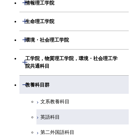
材料系
開閉
情報理工学院
地球惑星科学系
電気電子系
応用化学系
数理・計算科学系
開閉
生命理工学院
初年次専門科目
情報通信系
初年次専門科目
情報工学系
生命理工学系
開閉
環境・社会理工学院
創造プロセス科目
経営工学系
創造プロセス科目
初年次専門科目
初年次専門科目
共通専門科目
建築学系
工学院，物質理工学院，環境・社会理工学
初年次専門科目
開閉
共通専門科目
創造プロセス科目
院共通科目
創造プロセス科目
土木・環境工学系
創造プロセス科目
共通専門科目
工学院，物質理工学院，環境・社会
開閉
共通専門科目
教養科目群
融合理工学系
共通専門科目
理工学院共通科目
文系教養科目
初年次専門科目
英語科目
創造プロセス科目
第二外国語科目
共通専門科目