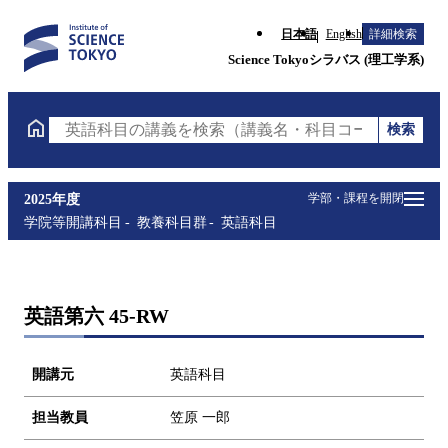
日本語
English
詳細検索
Science Tokyoシラバス (理工学系)
検索
英語科目の講義を検索（講義名・科目コード・担当教
学部・課程を開閉
2025年度
学院等開講科目
教養科目群
英語科目
英語第六 45-RW
開講元
英語科目
担当教員
笠原 一郎