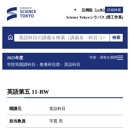
日本語
English
詳細検索
Science Tokyoシラバス (理工学系)
検索
英語科目の講義を検索（講義名・科目コード・担当教
学部・課程を開閉
2025年度
学院等開講科目
教養科目群
英語科目
英語第五 11-RW
開講元
英語科目
担当教員
宇貫 亮