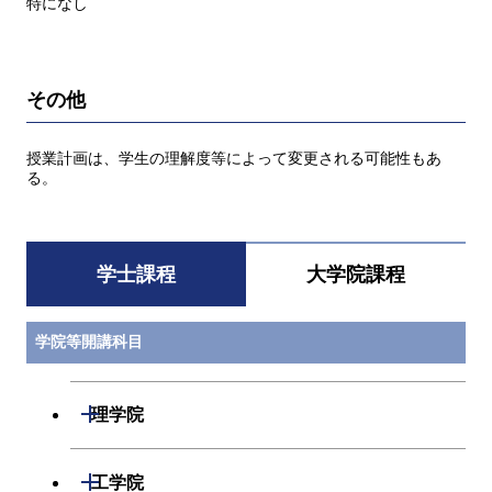
特になし
その他
授業計画は、学生の理解度等によって変更される可能性もあ
る。
学士課程
大学院課程
学院等開講科目
開閉
理学院
数学系
開閉
工学院