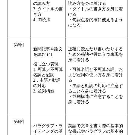
の読み方
読み方を身に着ける
3. タイトルの書
・タイトルの書き方を身に着
き方
ける
4. 句読法
・句読点を的確に使えるよう
になる
第5回
新聞記事や論文
正確に読んだり書いたりする
を読む (4)
ための秘訣や役に立つ表現を
身に着ける
役に立つ表現:
1. 可算／不可算
・可算名詞と不可算名詞、お
名詞と冠詞
よび冠詞の使い方を身に着け
2．主語と動詞
る
の対応
・主語と動詞の対応に注意す
3. 並列構造
ることを身に着ける
・並列構造に注意することを
身に着ける
第6回
パラグラフ・ラ
英語で文章を書く際の基本的
イティングの基
な書式やパラグラフの基本的