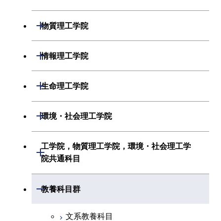
物理学系
機械系
開閉
物質理工学院
化学系
システム制御系
材料系
開閉
情報理工学院
地球惑星科学系
電気電子系
応用化学系
数理・計算科学系
開閉
生命理工学院
初年次専門科目
情報通信系
初年次専門科目
情報工学系
生命理工学系
開閉
環境・社会理工学院
創造プロセス科目
経営工学系
創造プロセス科目
初年次専門科目
初年次専門科目
共通専門科目
建築学系
工学院，物質理工学院，環境・社会理工学
初年次専門科目
開閉
共通専門科目
創造プロセス科目
院共通科目
創造プロセス科目
土木・環境工学系
創造プロセス科目
共通専門科目
工学院，物質理工学院，環境・社会
開閉
共通専門科目
教養科目群
融合理工学系
共通専門科目
理工学院共通科目
文系教養科目
初年次専門科目