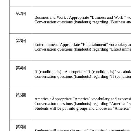
第2回
Business and Work : Appropriate “Business and Work ” voc
Conversation questions (handouts) regarding “Business an
第3回
Entertainment: Appropriate “Entertainment” vocabulary an
Conversation questions (handouts) regarding “Entertainmet
第4回
If (conditionals) : Appropriate “If (conditionals)” vocabul
Conversation questions (handouts) regarding “If (condition
第5回
America : Appropriate “America” vocabulary and expressio
Conversation questions (handouts) regarding “America ” w
Students will be put into groups and choose an “America’ t
第6回
Students will present (in groups) “America” presentations 