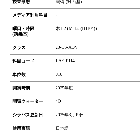
授業形態
演習 (対面型)
-
メディア利用科目
曜日・時限
木1-2 (M-155(H1104))
(講義室)
23-LS-ADV
クラス
LAE.E114
科目コード
0
1
0
単位数
開講時期
2025年度
4Q
開講クォーター
シラバス更新日
2025年3月19日
使用言語
日本語