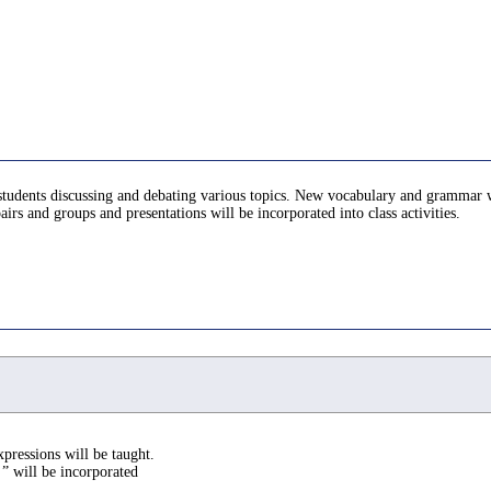
h students discussing and debating various topics. New vocabulary and grammar w
airs and groups and presentations will be incorporated into class activities.
ressions will be taught.
” will be incorporated