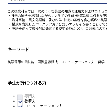
この授業科目では、次のような英語の知識と運用力およびコミュ
・将来の留学を意識しながら，大学での学修･研究活動に必要な英
・ 海外事情、異文化理解、及び科学･技術の基礎を含む幅広い英
・ 構成を意識したパラグラフおよび短いエッセイを書くことがで
・ 英語を使って積極的に発言する姿勢を身につけ、口頭表現の力
キーワード
英語運用の四技能 国際意識醸成 コミュニケーション力 留学 T
学生が身につける力
専門力
教養力
コミュニケーション力