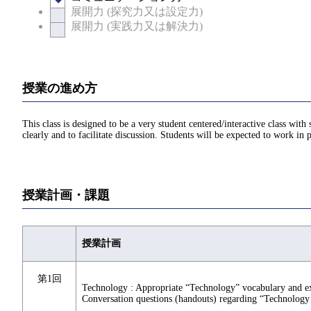
展開力 (探究力又は設定力)
展開力 (実践力又は解決力)
授業の進め方
This class is designed to be a very student centered/interactive class wit
clearly and to facilitate discussion. Students will be expected to work in p
授業計画・課題
授業計画
第1回
Technology : Appropriate “Technology” vocabulary and exp
Conversation questions (handouts) regarding “Technology 