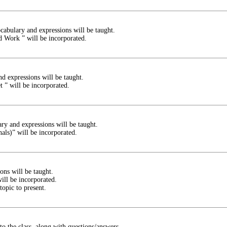
abulary and expressions will be taught.
d Work ” will be incorporated.
d expressions will be taught.
 ” will be incorporated.
ary and expressions will be taught.
als)” will be incorporated.
ns will be taught.
ill be incorporated.
opic to present.
to the class, along with questions/answers.