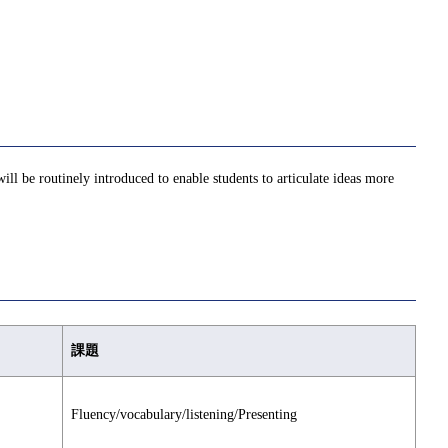
ill be routinely introduced to enable students to articulate ideas more
課題
Fluency/vocabulary/listening/Presenting