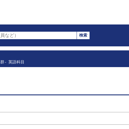
検索
員など）
目群
英語科目