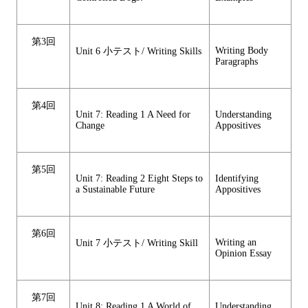
第3回
Writing Body
Unit 6 小テスト/ Writing Skills
Paragraphs
第4回
Unit 7: Reading 1 A Need for
Understanding
Change
Appositives
第5回
Unit 7: Reading 2 Eight Steps to
Identifying
a Sustainable Future
Appositives
第6回
Writing an
Unit 7 小テスト/ Writing Skill
Opinion Essay
第7回
Unit 8: Reading 1 A World of
Understanding