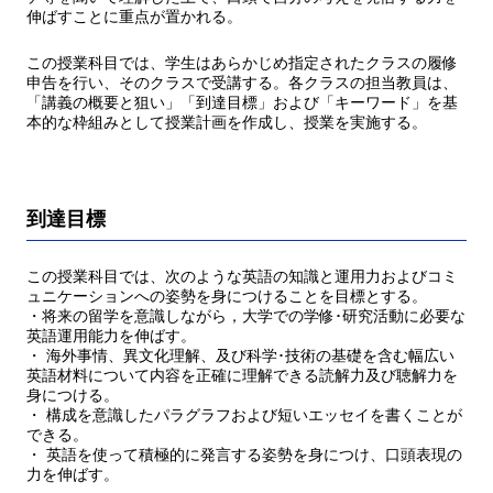
伸ばすことに重点が置かれる。
この授業科目では、学生はあらかじめ指定されたクラスの履修
申告を行い、そのクラスで受講する。各クラスの担当教員は、
「講義の概要と狙い」「到達目標」および「キーワード」を基
本的な枠組みとして授業計画を作成し、授業を実施する。
到達目標
この授業科目では、次のような英語の知識と運用力およびコミ
ュニケーションへの姿勢を身につけることを目標とする。
・将来の留学を意識しながら，大学での学修･研究活動に必要な
英語運用能力を伸ばす。
・ 海外事情、異文化理解、及び科学･技術の基礎を含む幅広い
英語材料について内容を正確に理解できる読解力及び聴解力を
身につける。
・ 構成を意識したパラグラフおよび短いエッセイを書くことが
できる。
・ 英語を使って積極的に発言する姿勢を身につけ、口頭表現の
力を伸ばす。