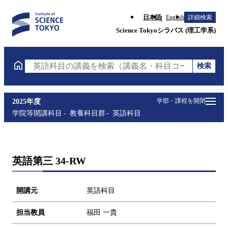
日本語
English
詳細検索
Science Tokyoシラバス (理工学系)
検索
英語科目の講義を検索（講義名・科目コード・担当教
学部・課程を開閉
2025年度
学院等開講科目
教養科目群
英語科目
英語第三 34-RW
開講元
英語科目
担当教員
福田 一貴