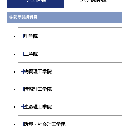
学院等開講科目
開閉
理学院
数学系
開閉
工学院
物理学系
機械系
開閉
物質理工学院
化学系
システム制御系
材料系
開閉
情報理工学院
地球惑星科学系
電気電子系
応用化学系
数理・計算科学系
開閉
生命理工学院
初年次専門科目
情報通信系
初年次専門科目
情報工学系
生命理工学系
開閉
環境・社会理工学院
創造プロセス科目
経営工学系