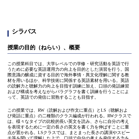
シラバス
授業の目的（ねらい）、概要
この授業科目では、大学レベルでの学修・研究活動を英語で行
うために必要な英語運用力の向上を目的とした演習を行う。国
際意識の醸成に資する目的で海外事情・異文化理解に関する教
材を用いるほか、科学技術に関係する英語素材を用いる。英語
の読解力と聴解力の向上を目指す訓練に加え、口頭の発話練習
および構成を考えながらパラグラフを書く訓練を行うことによ
って、英語での発信に習熟することも目指す。
この授業では、RW（読解および作文に重点）とLS（聴解およ
び発話に重点）の二種類のクラス編成が行われる。RWクラスで
は、様々なタイプの比較的長い英文を読み、さらに自分の考え
を表現するために一定の長さの英文を書く力を伸ばすことに重
点が置かれる。LSクラスでは、まとまった長さの講演やスピー
チ等を聞いて理解した上で、口頭で自分の考えを発信する力を