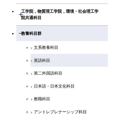
創造プロセス科目
初年次専門科目
初年次専門科目
共通専門科目
建築学系
工学院，物質理工学院，環境・社会理工学
初年次専門科目
開閉
共通専門科目
創造プロセス科目
院共通科目
創造プロセス科目
土木・環境工学系
創造プロセス科目
共通専門科目
工学院，物質理工学院，環境・社会
開閉
共通専門科目
教養科目群
融合理工学系
共通専門科目
理工学院共通科目
文系教養科目
初年次専門科目
英語科目
創造プロセス科目
第二外国語科目
共通専門科目
日本語・日本文化科目
教職科目
アントレプレナーシップ科目