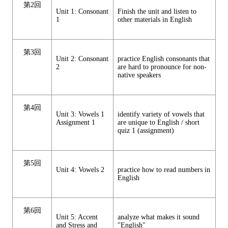
第2回
Unit 1: Consonant
Finish the unit and listen to
1
other materials in English
第3回
Unit 2: Consonant
practice English consonants that
2
are hard to pronounce for non-
native speakers
第4回
Unit 3: Vowels 1
identify variety of vowels that
Assignment 1
are unique to English / short
quiz 1 (assignment)
第5回
Unit 4: Vowels 2
practice how to read numbers in
English
第6回
Unit 5: Accent
analyze what makes it sound
and Stress and
"English"