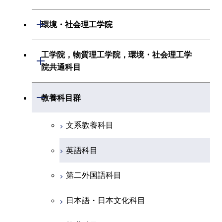
初年次専門科目
情報通信系
初年次専門科目
情報工学系
生命理工学系
開閉
環境・社会理工学院
創造プロセス科目
経営工学系
創造プロセス科目
初年次専門科目
初年次専門科目
共通専門科目
建築学系
工学院，物質理工学院，環境・社会理工学
初年次専門科目
開閉
共通専門科目
創造プロセス科目
院共通科目
創造プロセス科目
土木・環境工学系
創造プロセス科目
共通専門科目
工学院，物質理工学院，環境・社会
開閉
共通専門科目
教養科目群
融合理工学系
共通専門科目
理工学院共通科目
文系教養科目
初年次専門科目
英語科目
創造プロセス科目
第二外国語科目
共通専門科目
日本語・日本文化科目