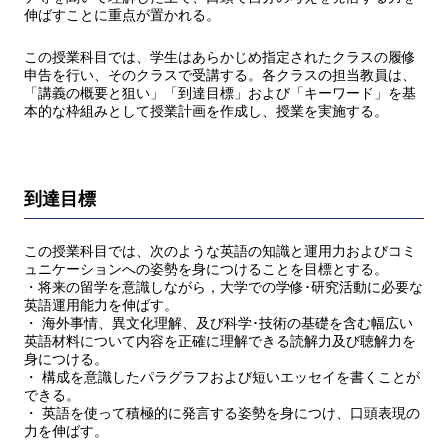
伸ばすことに重点が置かれる。
この授業科目では、学生はあらかじめ指定されたクラスの履修
申告を行い、そのクラスで受講する。各クラスの担当教員は、
「講義の概要と狙い」「到達目標」および「キーワード」を基
本的な枠組みとして授業計画を作成し、授業を実施する。
到達目標
この授業科目では、次のような英語の知識と運用力およびコミ
ュニケーションへの姿勢を身につけることを目標とする。
・将来の留学を意識しながら，大学での学修･研究活動に必要な
英語運用能力を伸ばす。
・ 海外事情、異文化理解、及び科学･技術の基礎を含む幅広い
英語材料について内容を正確に理解できる読解力及び聴解力を
身につける。
・ 構成を意識したパラグラフおよび短いエッセイを書くことが
できる。
・ 英語を使って積極的に発言する姿勢を身につけ、口頭表現の
力を伸ばす。