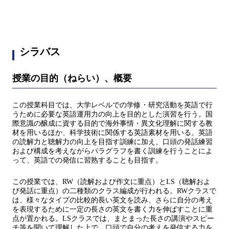
シラバス
授業の目的（ねらい）、概要
この授業科目では、大学レベルでの学修・研究活動を英語で行
うために必要な英語運用力の向上を目的とした演習を行う。国
際意識の醸成に資する目的で海外事情・異文化理解に関する教
材を用いるほか、科学技術に関係する英語素材を用いる。英語
の読解力と聴解力の向上を目指す訓練に加え、口頭の発話練習
および構成を考えながらパラグラフを書く訓練を行うことによ
って、英語での発信に習熟することも目指す。
この授業では、RW（読解および作文に重点）とLS（聴解およ
び発話に重点）の二種類のクラス編成が行われる。RWクラスで
は、様々なタイプの比較的長い英文を読み、さらに自分の考え
を表現するために一定の長さの英文を書く力を伸ばすことに重
点が置かれる。LSクラスでは、まとまった長さの講演やスピー
チ等を聞いて理解した上で、口頭で自分の考えを発信する力を