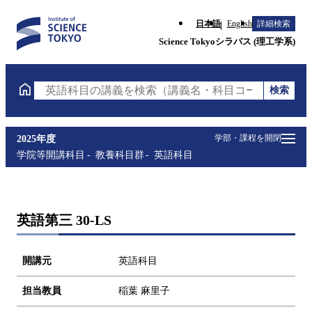
日本語
English
詳細検索
Science Tokyoシラバス (理工学系)
検索
英語科目の講義を検索（講義名・科目コード・担当教
学部・課程を開閉
2025年度
学院等開講科目
教養科目群
英語科目
英語第三 30-LS
開講元
英語科目
担当教員
稲葉 麻里子