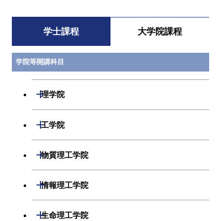
学士課程
大学院課程
学院等開講科目
開閉
理学院
数学系
開閉
工学院
物理学系
機械系
開閉
物質理工学院
化学系
システム制御系
材料系
開閉
情報理工学院
地球惑星科学系
電気電子系
応用化学系
数理・計算科学系
開閉
生命理工学院