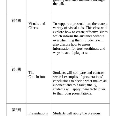
the talk.
第4回
Visuals and
To support a presentation, there are a
Charts
variety of visual aids. This class will
explore how to create effective slides
which inform the audience without
overwhelming them. Students will
also discuss how to assess
information for trustworthiness and
ways to avoid plagiarism.
第5回
The
Students will compare and contrast
Conclusion
several examples of presentations’
conclusions to decide what makes an
eloquent end to a talk; finally,
students will apply these techniques
to their own presentations.
第6回
Presentations
Students will apply the previous