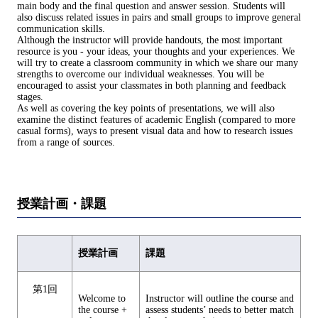
main body and the final question and answer session. Students will
also discuss related issues in pairs and small groups to improve general
communication skills.
Although the instructor will provide handouts, the most important
resource is you - your ideas, your thoughts and your experiences. We
will try to create a classroom community in which we share our many
strengths to overcome our individual weaknesses. You will be
encouraged to assist your classmates in both planning and feedback
stages.
As well as covering the key points of presentations, we will also
examine the distinct features of academic English (compared to more
casual forms), ways to present visual data and how to research issues
from a range of sources.
授業計画・課題
授業計画
課題
第1回
Welcome to
Instructor will outline the course and
the course +
assess students’ needs to better match