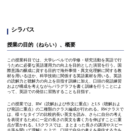
シラバス
授業の目的（ねらい）、概要
この授業科目では、大学レベルでの学修・研究活動を英語で行
うために必要な英語運用力の向上を目的とした演習を行う。国
際意識の醸成に資する目的で海外事情・異文化理解に関する教
材を用いるほか、科学技術に関係する英語素材を用いる。英語
の読解力と聴解力の向上を目指す訓練に加え、口頭の発話練習
および構成を考えながらパラグラフを書く訓練を行うことによ
って、英語での発信に習熟することも目指す。
この授業では、RW（読解および作文に重点）とLS（聴解およ
び発話に重点）の二種類のクラス編成が行われる。RWクラスで
は、様々なタイプの比較的長い英文を読み、さらに自分の考え
を表現するために一定の長さの英文を書く力を伸ばすことに重
点が置かれる。LSクラスでは、まとまった長さの講演やスピー
チ等を聞いて理解した上で、口頭で自分の考えを発信する力を