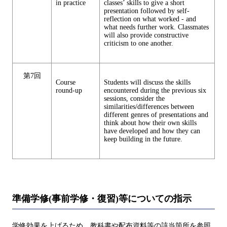
in practice
classes’ skills to give a short
presentation followed by self-
reflection on what worked - and
what needs further work. Classmates
will also provide constructive
criticism to one another.
第7回
Course
Students will discuss the skills
round-up
encountered during the previous six
sessions, consider the
similarities/differences between
different genres of presentations and
think about how their own skills
have developed and how they can
keep building in the future.
準備学修(事前学修・復習)等についての指示
学修効果を上げるため，教科書や配布資料等の該当箇所を参照