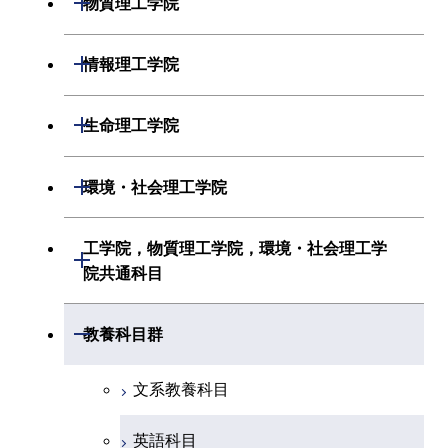
物質理工学院
化学系
システム制御系
材料系
開閉
情報理工学院
地球惑星科学系
電気電子系
応用化学系
数理・計算科学系
開閉
生命理工学院
初年次専門科目
情報通信系
初年次専門科目
情報工学系
生命理工学系
開閉
環境・社会理工学院
創造プロセス科目
経営工学系
創造プロセス科目
初年次専門科目
初年次専門科目
共通専門科目
建築学系
工学院，物質理工学院，環境・社会理工学
初年次専門科目
開閉
共通専門科目
創造プロセス科目
院共通科目
創造プロセス科目
土木・環境工学系
創造プロセス科目
共通専門科目
工学院，物質理工学院，環境・社会
開閉
共通専門科目
教養科目群
融合理工学系
共通専門科目
理工学院共通科目
文系教養科目
初年次専門科目
英語科目
創造プロセス科目