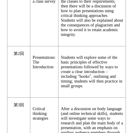
a class survey
the classes to their requirements,
then there will be a discussion of
how to plan presentations using
critical thinking approaches.
Students will also be explained about
the consequences of plagiarism and
how to avoid it to retain academic
integrity.
第2回
Presentations:
Students will explore some of the
The
basic principles of effective
Introduction
presentations followed by ways to
create a clear introduction –
including “hooks”, outlining and
timing; students will then practice in
small groups.
第3回
Critical
After a discussion on body language
thinking
(and online technical skills), students
strategies
will investigate some ways to
research and plan the main body of a
presentation, with an emphasis on
guiding audience members through