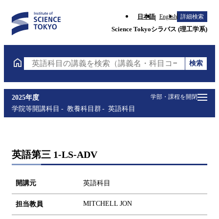
日本語
English
詳細検索
Science Tokyoシラバス (理工学系)
検索
英語科目の講義を検索（講義名・科目コード・担当教
学部・課程を開閉
2025年度
学院等開講科目
教養科目群
英語科目
英語第三 1-LS-ADV
開講元
英語科目
MITCHELL JON
担当教員