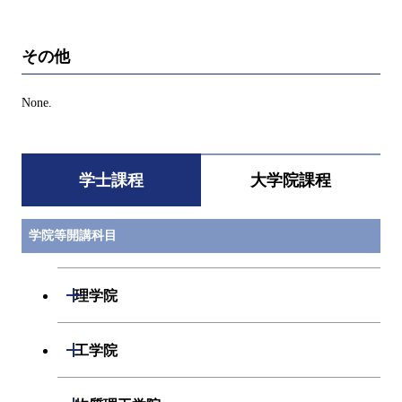
その他
None.
学士課程
大学院課程
学院等開講科目
開閉
理学院
数学系
開閉
工学院
物理学系
機械系
開閉