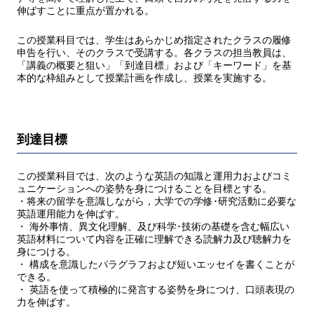
伸ばすことに重点が置かれる。
この授業科目では、学生はあらかじめ指定されたクラスの履修
申告を行い、そのクラスで受講する。各クラスの担当教員は、
「講義の概要と狙い」「到達目標」および「キーワード」を基
本的な枠組みとして授業計画を作成し、授業を実施する。
到達目標
この授業科目では、次のような英語の知識と運用力およびコミ
ュニケーションへの姿勢を身につけることを目標とする。
・将来の留学を意識しながら，大学での学修･研究活動に必要な
英語運用能力を伸ばす。
・ 海外事情、異文化理解、及び科学･技術の基礎を含む幅広い
英語材料について内容を正確に理解できる読解力及び聴解力を
身につける。
・ 構成を意識したパラグラフおよび短いエッセイを書くことが
できる。
・ 英語を使って積極的に発言する姿勢を身につけ、口頭表現の
力を伸ばす。