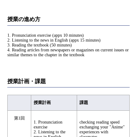
授業の進め方
1. Pronunciation exercise (appx 10 minutes)
2. Listening to the news in English (appx 15 minutes)
3. Reading the textbook (50 minutes)
4. Reading articles from newspapers or magazines on current issues or
similar themes to the chapter in the textbook
授業計画・課題
授業計画
課題
第1回
1. Pronunciation
checking reading speed
exercise
exchanging your "Anime"
2. Listening to the
experiences with
news in English
classmates