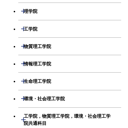
開閉
理学院
数学系
開閉
工学院
物理学系
機械系
開閉
物質理工学院
化学系
システム制御系
材料系
開閉
情報理工学院
地球惑星科学系
電気電子系
応用化学系
数理・計算科学系
開閉
生命理工学院
初年次専門科目
情報通信系
初年次専門科目
情報工学系
生命理工学系
開閉
環境・社会理工学院
創造プロセス科目
経営工学系
創造プロセス科目
初年次専門科目
初年次専門科目
共通専門科目
建築学系
工学院，物質理工学院，環境・社会理工学
初年次専門科目
開閉
共通専門科目
創造プロセス科目
院共通科目
創造プロセス科目