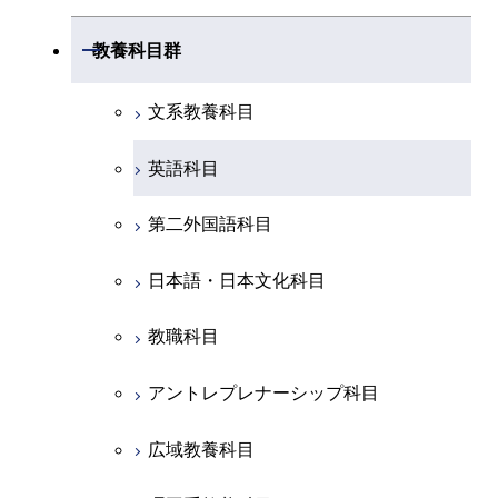
土木・環境工学系
創造プロセス科目
共通専門科目
工学院，物質理工学院，環境・社会
開閉
共通専門科目
教養科目群
融合理工学系
共通専門科目
理工学院共通科目
文系教養科目
初年次専門科目
英語科目
創造プロセス科目
第二外国語科目
共通専門科目
日本語・日本文化科目
教職科目
アントレプレナーシップ科目
広域教養科目