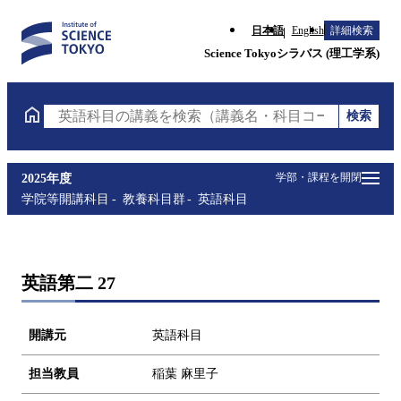
日本語
English
詳細検索
Science Tokyoシラバス (理工学系)
検索
英語科目の講義を検索（講義名・科目コード・担当教
学部・課程を開閉
2025年度
学院等開講科目
教養科目群
英語科目
英語第二 27
開講元
英語科目
担当教員
稲葉 麻里子