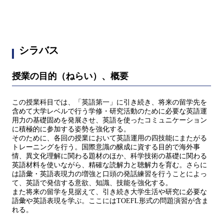
シラバス
授業の目的（ねらい）、概要
この授業科目では、「英語第一」に引き続き、将来の留学先を
含めて大学レベルで行う学修・研究活動のために必要な英語運
用力の基礎固めを発展させ、英語を使ったコミュニケーション
に積極的に参加する姿勢を強化する。
そのために、各回の授業において英語運用の四技能にまたがる
トレーニングを行う。国際意識の醸成に資する目的で海外事
情、異文化理解に関わる題材のほか、科学技術の基礎に関わる
英語材料を使いながら、精確な読解力と聴解力を育む。さらに
は語彙・英語表現力の増強と口頭の発話練習を行うことによっ
て、英語で発信する意欲、知識、技能を強化する。
また将来の留学を見据えて、引き続き大学生活や研究に必要な
語彙や英語表現を学ぶ。ここにはTOEFL形式の問題演習が含ま
れる。