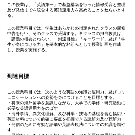
この授業は、「英語第一」で基盤構築を行った情報受容と整理
及び発信までを統合する英語運用力を高めることをねらいとす
る。
この授業科目では、学生はあらかじめ指定されたクラスの履修
申告を行い、そのクラスで受講する。各クラスの担当教員は、
「講義の概要とねらい」「到達目標」「キーワード」及び「学
生が身につける力」を基本的な枠組みとして授業計画を作成
し、授業を実施する。
到達目標
この授業科目では、次のような英語の知識と運用力、及びコミ
ュニケーションへの姿勢を身につけることを目標とする。
・将来の海外留学を意識しながら、大学での学修・研究活動に
必要な英語運用力をのばす
・海外事情、異文化理解、及び科学・技術の基礎を含む幅広い
英語材料について的確に要点を把握できる読解力及び聴解力
・発信のために有効な語彙や英語表現法についての知識を増や
す