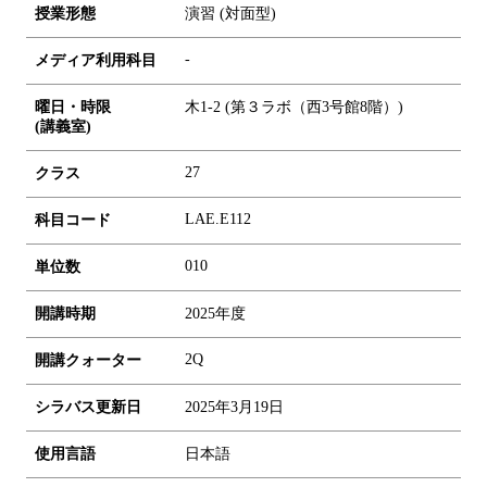
授業形態
演習 (対面型)
-
メディア利用科目
曜日・時限
木1-2 (第３ラボ（西3号館8階）)
(講義室)
27
クラス
LAE.E112
科目コード
0
1
0
単位数
開講時期
2025年度
2Q
開講クォーター
シラバス更新日
2025年3月19日
使用言語
日本語