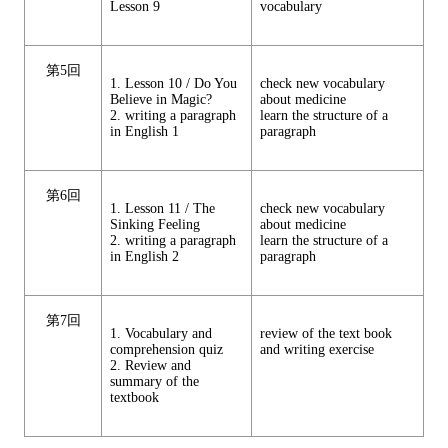
Lesson 9
vocabulary
第5回
1. Lesson 10 / Do You
check new vocabulary
Believe in Magic?
about medicine
2. writing a paragraph
learn the structure of a
in English 1
paragraph
第6回
1. Lesson 11 / The
check new vocabulary
Sinking Feeling
about medicine
2. writing a paragraph
learn the structure of a
in English 2
paragraph
第7回
1. Vocabulary and
review of the text book
comprehension quiz
and writing exercise
2. Review and
summary of the
textbook