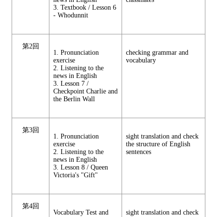
3. Textbook / Lesson 6
- Whodunnit
第2回
1. Pronunciation
checking grammar and
exercise
vocabulary
2. Listening to the
news in English
3. Lesson 7 /
Checkpoint Charlie and
the Berlin Wall
第3回
1. Pronunciation
sight translation and check
exercise
the structure of English
2. Listening to the
sentences
news in English
3. Lesson 8 / Queen
Victoria's "Gift"
第4回
Vocabulary Test and
sight translation and check