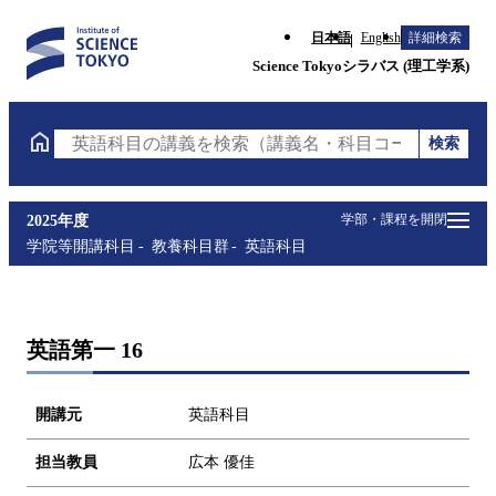
日本語
English
詳細検索
Science Tokyoシラバス (理工学系)
検索
英語科目の講義を検索（講義名・科目コード・担当教
学部・課程を開閉
2025年度
学院等開講科目
教養科目群
英語科目
英語第一 16
開講元
英語科目
担当教員
広本 優佳