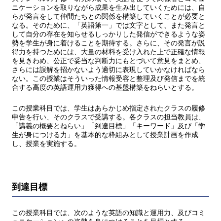
ニケーションを取りながら成果を生み出していくためには、自
らが発言をして仲間たちとの関係を構築していくことが必要と
なる。そのために、「英語第一」では文字として、また発言と
して自分の存在を知らせるしっかりした発信ができるような姿
勢を学生が身に着けることを期待する。さらに、その発言が説
得力を持つためには、大量の材料を受け入れた上で正確な情報
を見きわめ、公正で妥当な判断力にもとづいて意見をまとめ、
さらには誤解を招かないよう適切に表現していかなければなら
ない。この授業はそういった情報受容と整理及び発信までを統
合する高度の英語運用力獲得への基盤構築をねらいとする。
この授業科目では、学生はあらかじめ指定されたクラスの履修
申告を行い、そのクラスで受講する。各クラスの担当教員は、
「講義の概要とねらい」「到達目標」「キーワード」及び「学
生が身につける力」を基本的な枠組みとして授業計画を作成
し、授業を実施する。
到達目標
この授業科目では、次のような英語の知識と運用力、及びコミ