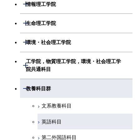
材料系
開閉
情報理工学院
地球惑星科学系
電気電子系
応用化学系
数理・計算科学系
開閉
生命理工学院
初年次専門科目
情報通信系
初年次専門科目
情報工学系
生命理工学系
開閉
環境・社会理工学院
創造プロセス科目
経営工学系
創造プロセス科目
初年次専門科目
初年次専門科目
共通専門科目
建築学系
工学院，物質理工学院，環境・社会理工学
初年次専門科目
開閉
共通専門科目
創造プロセス科目
院共通科目
創造プロセス科目
土木・環境工学系
創造プロセス科目
共通専門科目
工学院，物質理工学院，環境・社会
開閉
共通専門科目
教養科目群
融合理工学系
共通専門科目
理工学院共通科目
文系教養科目
初年次専門科目
英語科目
創造プロセス科目
第二外国語科目
共通専門科目