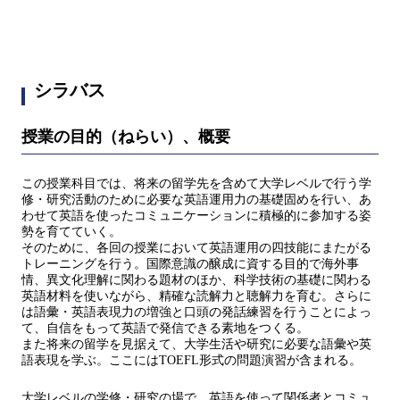
シラバス
授業の目的（ねらい）、概要
この授業科目では、将来の留学先を含めて大学レベルで行う学
修・研究活動のために必要な英語運用力の基礎固めを行い、あ
わせて英語を使ったコミュニケーションに積極的に参加する姿
勢を育てていく。
そのために、各回の授業において英語運用の四技能にまたがる
トレーニングを行う。国際意識の醸成に資する目的で海外事
情、異文化理解に関わる題材のほか、科学技術の基礎に関わる
英語材料を使いながら、精確な読解力と聴解力を育む。さらに
は語彙・英語表現力の増強と口頭の発話練習を行うことによっ
て、自信をもって英語で発信できる素地をつくる。
また将来の留学を見据えて、大学生活や研究に必要な語彙や英
語表現を学ぶ。ここにはTOEFL形式の問題演習が含まれる。
大学レベルの学修・研究の場で、英語を使って関係者とコミュ