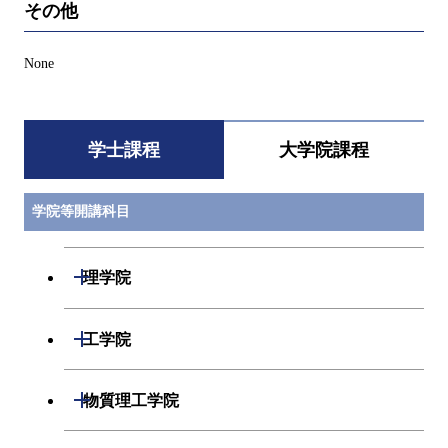
その他
None
学士課程
大学院課程
学院等開講科目
開閉
理学院
数学系
開閉
工学院
物理学系
機械系
開閉
物質理工学院
化学系
システム制御系