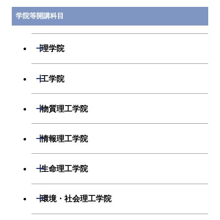
学院等開講科目
開閉
理学院
数学系
開閉
工学院
物理学系
機械系
開閉
物質理工学院
化学系
システム制御系
材料系
開閉
情報理工学院
地球惑星科学系
電気電子系
応用化学系
数理・計算科学系
開閉
生命理工学院
初年次専門科目
情報通信系
初年次専門科目
情報工学系
生命理工学系
開閉
環境・社会理工学院
創造プロセス科目
経営工学系
創造プロセス科目
初年次専門科目