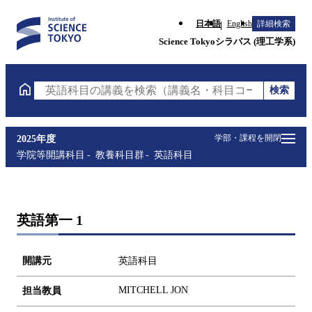
日本語
English
詳細検索
Science Tokyoシラバス (理工学系)
検索
英語科目の講義を検索（講義名・科目コード・担当教
学部・課程を開閉
2025年度
学院等開講科目
教養科目群
英語科目
英語第一 1
開講元
英語科目
MITCHELL JON
担当教員