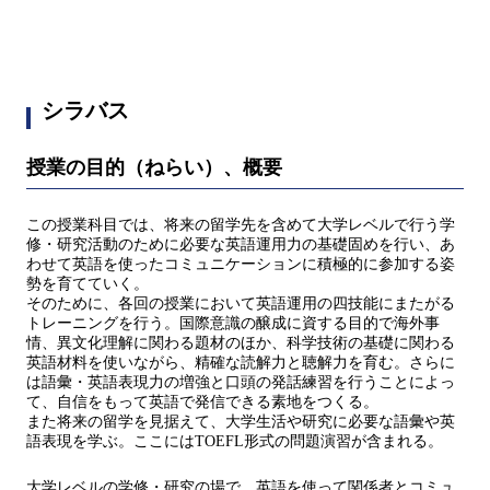
シラバス
授業の目的（ねらい）、概要
この授業科目では、将来の留学先を含めて大学レベルで行う学
修・研究活動のために必要な英語運用力の基礎固めを行い、あ
わせて英語を使ったコミュニケーションに積極的に参加する姿
勢を育てていく。
そのために、各回の授業において英語運用の四技能にまたがる
トレーニングを行う。国際意識の醸成に資する目的で海外事
情、異文化理解に関わる題材のほか、科学技術の基礎に関わる
英語材料を使いながら、精確な読解力と聴解力を育む。さらに
は語彙・英語表現力の増強と口頭の発話練習を行うことによっ
て、自信をもって英語で発信できる素地をつくる。
また将来の留学を見据えて、大学生活や研究に必要な語彙や英
語表現を学ぶ。ここにはTOEFL形式の問題演習が含まれる。
大学レベルの学修・研究の場で、英語を使って関係者とコミュ