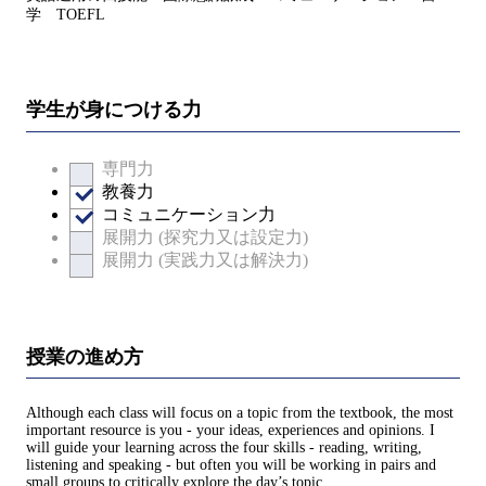
学 TOEFL
学生が身につける力
専門力
教養力
コミュニケーション力
展開力 (探究力又は設定力)
展開力 (実践力又は解決力)
授業の進め方
Although each class will focus on a topic from the textbook, the most
important resource is you - your ideas, experiences and opinions. I
will guide your learning across the four skills - reading, writing,
listening and speaking - but often you will be working in pairs and
small groups to critically explore the day’s topic.