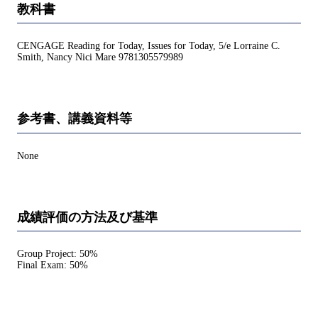
教科書
CENGAGE Reading for Today, Issues for Today, 5/e Lorraine C.
Smith, Nancy Nici Mare 9781305579989
参考書、講義資料等
None
成績評価の方法及び基準
Group Project: 50%
Final Exam: 50%