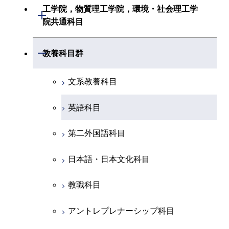
初年次専門科目
共通専門科目
建築学系
工学院，物質理工学院，環境・社会理工学
初年次専門科目
開閉
共通専門科目
創造プロセス科目
院共通科目
創造プロセス科目
土木・環境工学系
創造プロセス科目
共通専門科目
工学院，物質理工学院，環境・社会
開閉
共通専門科目
教養科目群
融合理工学系
共通専門科目
理工学院共通科目
文系教養科目
初年次専門科目
英語科目
創造プロセス科目
第二外国語科目
共通専門科目
日本語・日本文化科目
教職科目
アントレプレナーシップ科目