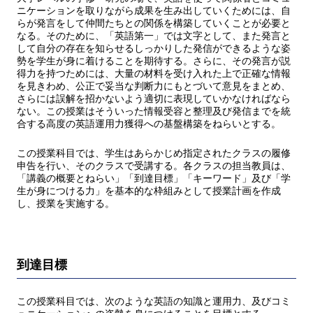
ニケーションを取りながら成果を生み出していくためには、自
らが発言をして仲間たちとの関係を構築していくことが必要と
なる。そのために、「英語第一」では文字として、また発言と
して自分の存在を知らせるしっかりした発信ができるような姿
勢を学生が身に着けることを期待する。さらに、その発言が説
得力を持つためには、大量の材料を受け入れた上で正確な情報
を見きわめ、公正で妥当な判断力にもとづいて意見をまとめ、
さらには誤解を招かないよう適切に表現していかなければなら
ない。この授業はそういった情報受容と整理及び発信までを統
合する高度の英語運用力獲得への基盤構築をねらいとする。
この授業科目では、学生はあらかじめ指定されたクラスの履修
申告を行い、そのクラスで受講する。各クラスの担当教員は、
「講義の概要とねらい」「到達目標」「キーワード」及び「学
生が身につける力」を基本的な枠組みとして授業計画を作成
し、授業を実施する。
到達目標
この授業科目では、次のような英語の知識と運用力、及びコミ