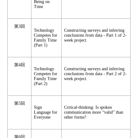
Being on
Time
第3回
Technology
Constructing surveys and inferring
Competes for
conclusions from data - Part 1 of 2-
Family Time
week project.
(Part 1)
第4回
Technology
Constructing surveys and inferring
Competes for
conclusions from data - Part 2 of 2-
Family Time
week project.
(Part 2)
第5回
Sign
Critical-thinking: Is spoken
Language for
communication more “valid” than
Everyone
other forms?
第6回