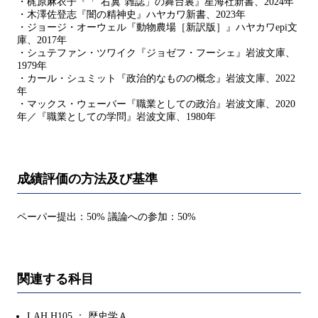
・梶原麻衣子『「“右翼”雑誌」の舞台裏』星海社新書、2024年
・木澤佐登志『闇の精神史』ハヤカワ新書、2023年
・ジョージ・オーウェル『動物農場［新訳版］』ハヤカワepi文
庫、2017年
・シュテファン・ツワイク『ジョゼフ・フーシェ』岩波文庫、
1979年
・カール・シュミット『政治的なものの概念』岩波文庫、2022
年
・マックス・ウェーバー『職業としての政治』岩波文庫、2020
年／『職業としての学問』岩波文庫、1980年
成績評価の方法及び基準
ペーパー提出：50% 議論への参加：50%
関連する科目
LAH.H105 ： 歴史学Ａ