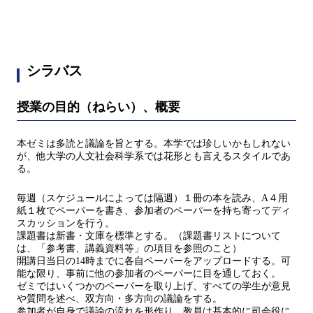
シラバス
授業の目的（ねらい）、概要
本ゼミは多読と議論を旨とする。本学では珍しいかもしれない
が、他大学の人文社会科学系では花形とも言えるスタイルであ
る。
毎週（スケジュールによっては隔週）１冊の本を読み、A４用
紙１枚でペーパーを書き、参加者のペーパーを持ち寄ってディ
スカッションを行う。
課題書は新書・文庫を標準とする。（課題書リストについて
は、「参考書、講義資料等」の項目を参照のこと）
開講日当日の14時までに各自ペーパーをアップロードする。可
能な限り、事前に他の参加者のペーパーに目を通しておく。
ゼミではいくつかのペーパーを取り上げ、すべての学生が意見
や質問を述べ、双方向・多方向の議論をする。
参加者が自身で議論の流れを形作り、教員は基本的に司会役に