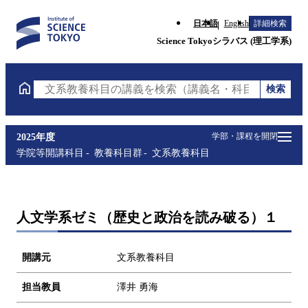
日本語
English
詳細検索
Science Tokyoシラバス (理工学系)
検索
文系教養科目の講義を検索（講義名・科目コード・担
学部・課程を開閉
2025年度
学院等開講科目
教養科目群
文系教養科目
人文学系ゼミ（歴史と政治を読み破る）１
開講元
文系教養科目
担当教員
澤井 勇海