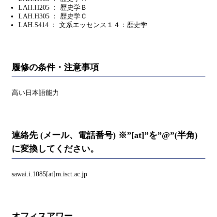
LAH.H205 ： 歴史学Ｂ
LAH.H305 ： 歴史学Ｃ
LAH.S414 ： 文系エッセンス１４：歴史学
履修の条件・注意事項
高い日本語能力
連絡先 (メール、電話番号) ※”[at]”を”@”(半角)
に変換してください。
sawai.i.1085[at]m.isct.ac.jp
オフィスアワー