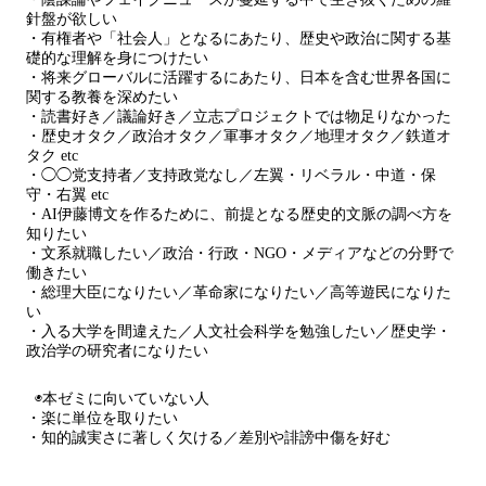
針盤が欲しい
・有権者や「社会人」となるにあたり、歴史や政治に関する基
礎的な理解を身につけたい
・将来グローバルに活躍するにあたり、日本を含む世界各国に
関する教養を深めたい
・読書好き／議論好き／立志プロジェクトでは物足りなかった
・歴史オタク／政治オタク／軍事オタク／地理オタク／鉄道オ
タク etc
・◯◯党支持者／支持政党なし／左翼・リベラル・中道・保
守・右翼 etc
・AI伊藤博文を作るために、前提となる歴史的文脈の調べ方を
知りたい
・文系就職したい／政治・行政・NGO・メディアなどの分野で
働きたい
・総理大臣になりたい／革命家になりたい／高等遊民になりた
い
・入る大学を間違えた／人文社会科学を勉強したい／歴史学・
政治学の研究者になりたい
◉本ゼミに向いていない人
・楽に単位を取りたい
・知的誠実さに著しく欠ける／差別や誹謗中傷を好む