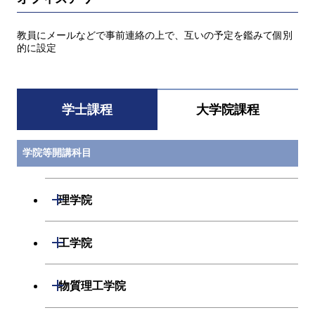
教員にメールなどで事前連絡の上で、互いの予定を鑑みて個別
的に設定
学士課程
大学院課程
学院等開講科目
開閉
理学院
数学系
開閉
工学院
物理学系
機械系
開閉
物質理工学院
化学系