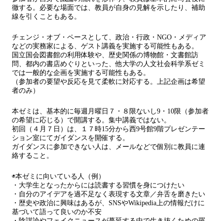
徹する。必要な場面では、教員が自身の見解を示したり、補助
線を引くこともある。
チェンジ・オブ・ペースとして、政治・行政・NGO・メディア
などの実務家による、ゲスト講義を実施する可能性もある。
国立国会図書館の利用体験や、歴史関係の博物館・文書館訪
問、都内の書店めぐりといった、他大学の人文社会科学系ゼミ
では一般的な企画を実施する可能性もある。
（参加者の要望や反応を見て柔軟に対応する。上記企画は希望
者のみ）
本ゼミは、基本的に毎週月曜日７・８限ないし9・10限（参加者
の希望に応じる）で開講する。集中講義ではない。
初回（４月７日）は、１７時15分から西9号館9階プレゼンテー
ション室にてガイダンスを開催する。
ガイダンスに参加できない人は、メールなどで個別に教員に連
絡すること。
◉本ゼミに向いている人（例）
・大学生となったからには読書する習慣を身につけたい
・自分のアイデアを過不足なく表現する文章／弁舌を磨きたい
・歴史や政治に興味はあるが、SNSやWikipedia上の情報だけに
基づいて語って良いのか不安
・陰謀論やフェイクニュースが蔓延する中で生き抜くための羅