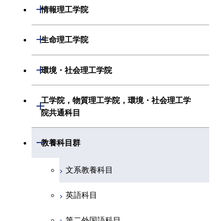
システム制御系
材料系
開閉
情報理工学院
地球惑星科学系
電気電子系
応用化学系
数理・計算科学系
開閉
生命理工学院
初年次専門科目
情報通信系
初年次専門科目
情報工学系
生命理工学系
開閉
環境・社会理工学院
創造プロセス科目
経営工学系
創造プロセス科目
初年次専門科目
初年次専門科目
共通専門科目
建築学系
工学院，物質理工学院，環境・社会理工学
初年次専門科目
開閉
共通専門科目
創造プロセス科目
院共通科目
創造プロセス科目
土木・環境工学系
創造プロセス科目
共通専門科目
工学院，物質理工学院，環境・社会
開閉
共通専門科目
教養科目群
融合理工学系
共通専門科目
理工学院共通科目
文系教養科目
初年次専門科目
英語科目
創造プロセス科目
第二外国語科目