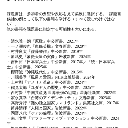
課題書は、参加者の要望や反応を見て柔軟に選択する。 課題書
候補の例として以下の書籍を挙げる（すべて読むわけではな
い）。
他の書籍を課題書に指定する可能性も大いにある。
・清水唯一朗『原敬』中公新書、2021年
・一ノ瀬俊也『東條英機』文春新書、2020年
・村井良太『佐藤栄作』中公新書、2019年
・原武史『象徴天皇の実像』岩波新書、2024年
・吉田裕『日本軍兵士』中公新書、2017年／『続・日本軍兵
士』中公新書、2025年
・櫻澤誠『沖縄現代史』中公新書、2015年
・川端美季『風呂と愛国』NHK出版新書、2024年
・上村剛『アメリカ革命』中公新書、2024年
・鶴見太郎『ユダヤ人の歴史』中公新書、2025年
・西村晋『中国共産党 世界最強の組織』星海社新書、2022年
・家永真幸『台湾のアイデンティティ』文春新書、2023年
・高野秀行『謎の独立国家ソマリランド』集英社文庫、2017年
・筒井清輝『人権と国家』岩波新書、2022年
・岡野八代『ケアの倫理』岩波新書、2024年
・南川文里『アファーマティブ・アクション』中公新書、2024
年