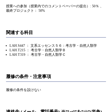
授業への参加（授業内でのコメントペーパーの提出）: 50％ 、
最終プロジェクト： 50%
関連する科目
LAH.S447 ： 文系エッセンス５６：考古学・自然人類学
LAH.T215 ： 考古学・自然人類学Ｂ
LAH.T319 ： 考古学・自然人類学Ｃ
履修の条件・注意事項
履修の条件を設けない
連絡先 (メール、電話番号) ※”[at]”を”@”(半角)