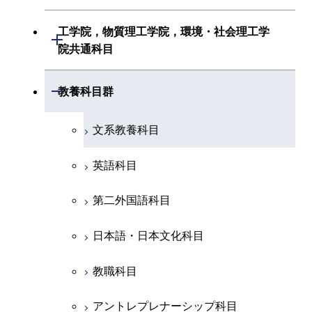
創造プロセス科目
初年次専門科目
初年次専門科目
共通専門科目
建築学系
工学院，物質理工学院，環境・社会理工学
初年次専門科目
開閉
共通専門科目
創造プロセス科目
院共通科目
創造プロセス科目
土木・環境工学系
創造プロセス科目
共通専門科目
工学院，物質理工学院，環境・社会
開閉
共通専門科目
教養科目群
融合理工学系
共通専門科目
理工学院共通科目
文系教養科目
初年次専門科目
英語科目
創造プロセス科目
第二外国語科目
共通専門科目
日本語・日本文化科目
教職科目
アントレプレナーシップ科目