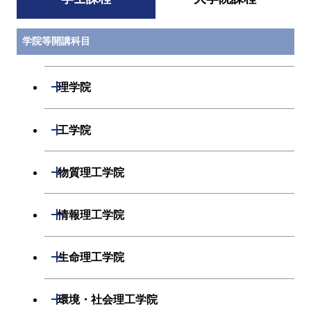
学院等開講科目
開閉
理学院
数学系
開閉
工学院
物理学系
機械系
開閉
物質理工学院
化学系
システム制御系
材料系
開閉
情報理工学院
地球惑星科学系
電気電子系
応用化学系
数理・計算科学系
開閉
生命理工学院
初年次専門科目
情報通信系
初年次専門科目
情報工学系
生命理工学系
開閉
環境・社会理工学院
創造プロセス科目
経営工学系