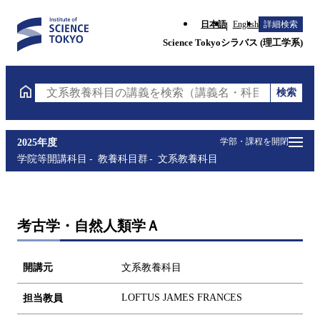
日本語
English
詳細検索
Science Tokyoシラバス (理工学系)
検索
文系教養科目の講義を検索（講義名・科目コード・担
学部・課程を開閉
2025年度
学院等開講科目
教養科目群
文系教養科目
考古学・自然人類学Ａ
開講元
文系教養科目
LOFTUS JAMES FRANCES
担当教員