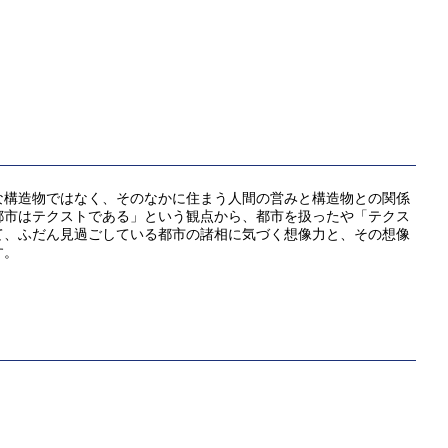
な構造物ではなく、そのなかに住まう⼈間の営みと構造物との関係
都市はテクストである」という観点から、都市を扱ったや「テクス
て、ふだん⾒過ごしている都市の諸相に気づく想像⼒と、その想像
す。