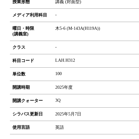
授業形態
講義 (対面型)
-
メディア利用科目
曜日・時限
木5-6 (M-143A(H119A))
(講義室)
-
クラス
LAH.H312
科目コード
1
0
0
単位数
開講時期
2025年度
3Q
開講クォーター
シラバス更新日
2025年5月7日
使用言語
英語