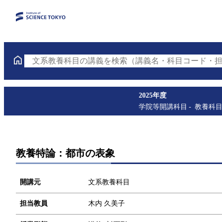
文系教養科目の講義を検索（講義名・科目コード・担
2025年度
学院等開講科目
教養科
教養特論：都市の表象
開講元
文系教養科目
担当教員
木内 久美子