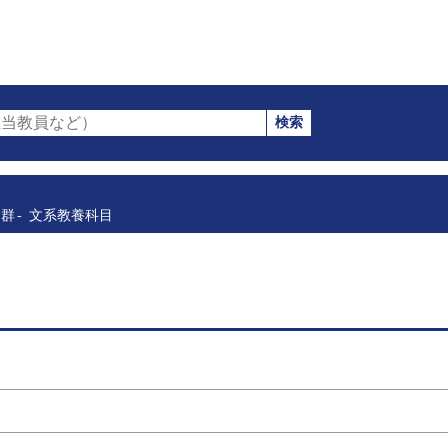
検索
当教員など）
目群
文系教養科目