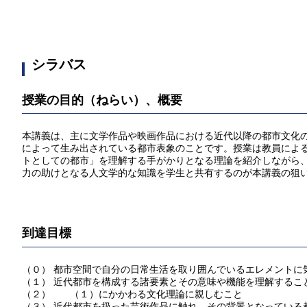
シラバス
授業の目的（ねらい）、概要
本講義は、主に文学作品や映画作品における近代以降の都市⽂化
によって⽣み出されている都市表象のことです。授業は教員によ
トとしての都市」を理解する手がかりとなる理論を紹介しながら
力の助けとなる人文学的な知識を学⽣と共有するのが本講義の狙
到達目標
（０） 都市空間で⾃分の⽇常⽣活を取り囲んでいるエレメントに
（１） 近代都市を構成する諸要素とその意味や機能を理解するこ
（２） （１）にかかわる⽂化理論に親しむこと
（３） 近代都市を扱った芸術作品に触れ、その背景となっている