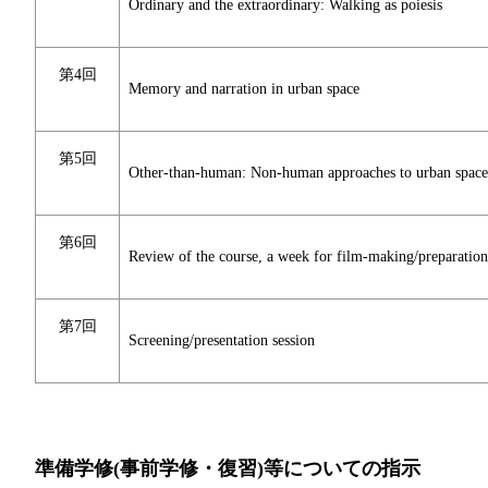
Ordinary and the extraordinary: Walking as poiesis
第4回
Memory and narration in urban space
第5回
Other-than-human: Non-human approaches to urban space
第6回
Review of the course, a week for film-making/preparation 
第7回
Screening/presentation session
準備学修(事前学修・復習)等についての指示