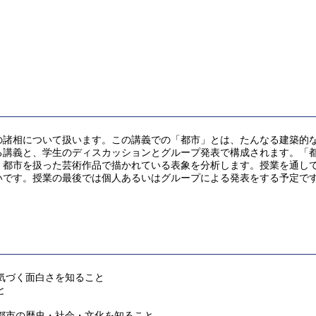
の諸相について扱います。この講義での「都市」とは、たんなる建築的
る講義と、学⽣のディスカッションとグループ発表で構成されます。「
、都市を扱った芸術作品で描かれている表象を分析します。授業を通し
いです。授業の最後では個人あるいはグループによる発表をする予定で
気づく⾯⽩さを知ること
と
都市の歴史・社会・⽂化を知ること。