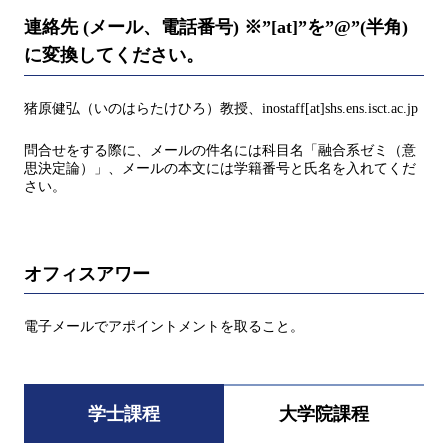
連絡先 (メール、電話番号) ※”[at]”を”@”(半角)
に変換してください。
猪原健弘（いのはらたけひろ）教授、inostaff[at]shs.ens.isct.ac.jp
問合せをする際に、メールの件名には科⽬名「融合系ゼミ（意
思決定論）」、メールの本⽂には学籍番号と⽒名を⼊れてくだ
さい。
オフィスアワー
電子メールでアポイントメントを取ること。
学士課程
大学院課程