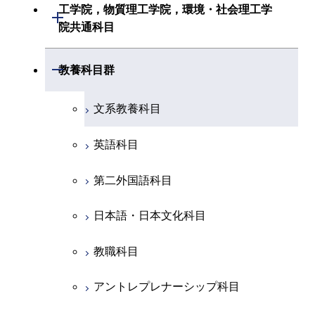
共通専門科目
建築学系
工学院，物質理工学院，環境・社会理工学
初年次専門科目
開閉
共通専門科目
創造プロセス科目
院共通科目
創造プロセス科目
土木・環境工学系
創造プロセス科目
共通専門科目
工学院，物質理工学院，環境・社会
開閉
共通専門科目
教養科目群
融合理工学系
共通専門科目
理工学院共通科目
文系教養科目
初年次専門科目
英語科目
創造プロセス科目
第二外国語科目
共通専門科目
日本語・日本文化科目
教職科目
アントレプレナーシップ科目