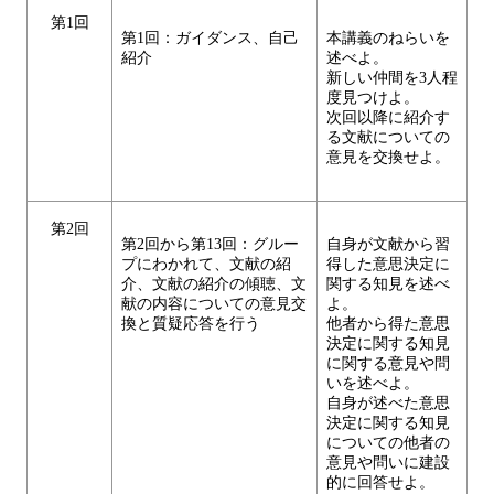
第1回
第1回：ガイダンス、自己
本講義のねらいを
紹介
述べよ。
新しい仲間を3人程
度見つけよ。
次回以降に紹介す
る文献についての
意見を交換せよ。
第2回
第2回から第13回：グルー
自身が文献から習
プにわかれて、文献の紹
得した意思決定に
介、文献の紹介の傾聴、文
関する知見を述べ
献の内容についての意見交
よ。
換と質疑応答を行う
他者から得た意思
決定に関する知見
に関する意見や問
いを述べよ。
自身が述べた意思
決定に関する知見
についての他者の
意見や問いに建設
的に回答せよ。