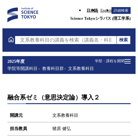
日本語
English
詳細検索
Science Tokyoシラバス (理工学系)
検索
文系教養科目の講義を検索（講義名・科目コード・担
学部・課程を開閉
2025年度
学院等開講科目
教養科目群
文系教養科目
融合系ゼミ（意思決定論）導入２
開講元
文系教養科目
担当教員
猪原 健弘