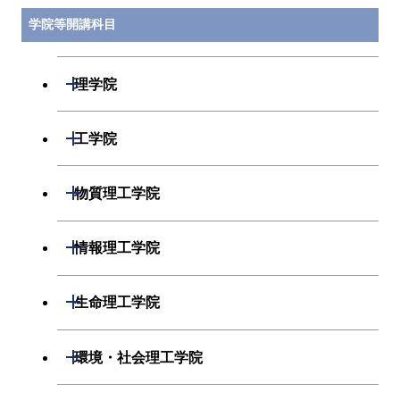
学院等開講科目
開閉
理学院
数学系
開閉
工学院
物理学系
機械系
開閉
物質理工学院
化学系
システム制御系
材料系
開閉
情報理工学院
地球惑星科学系
電気電子系
応用化学系
数理・計算科学系
開閉
生命理工学院
初年次専門科目
情報通信系
初年次専門科目
情報工学系
生命理工学系
開閉
環境・社会理工学院
創造プロセス科目
経営工学系
創造プロセス科目
初年次専門科目
初年次専門科目