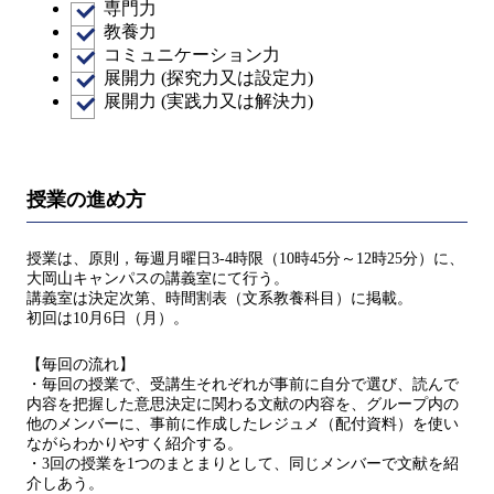
専門力
教養力
コミュニケーション力
展開力 (探究力又は設定力)
展開力 (実践力又は解決力)
授業の進め方
授業は、原則，毎週月曜日3-4時限（10時45分～12時25分）に、
大岡山キャンパスの講義室にて行う。
講義室は決定次第、時間割表（文系教養科目）に掲載。
初回は10月6日（月）。
【毎回の流れ】
・毎回の授業で、受講生それぞれが事前に自分で選び、読んで
内容を把握した意思決定に関わる文献の内容を、グループ内の
他のメンバーに、事前に作成したレジュメ（配付資料）を使い
ながらわかりやすく紹介する。
・3回の授業を1つのまとまりとして、同じメンバーで文献を紹
介しあう。