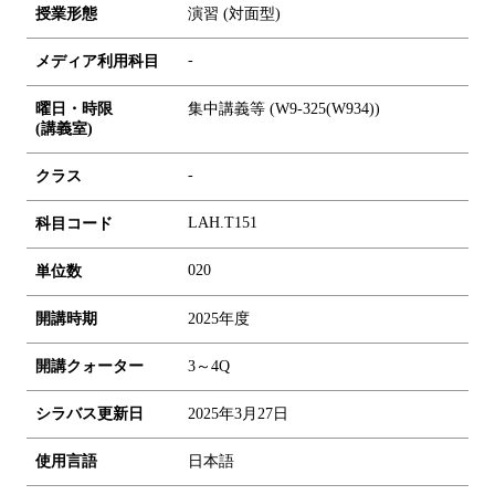
授業形態
演習 (対面型)
-
メディア利用科目
曜日・時限
集中講義等 (W9-325(W934))
(講義室)
-
クラス
LAH.T151
科目コード
0
2
0
単位数
開講時期
2025年度
開講クォーター
3～4Q
シラバス更新日
2025年3月27日
使用言語
日本語