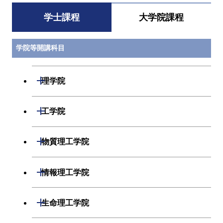
学士課程
大学院課程
学院等開講科目
開閉
理学院
数学系
開閉
工学院
物理学系
機械系
開閉
物質理工学院
化学系
システム制御系
材料系
開閉
情報理工学院
地球惑星科学系
電気電子系
応用化学系
数理・計算科学系
開閉
生命理工学院
初年次専門科目
情報通信系
初年次専門科目