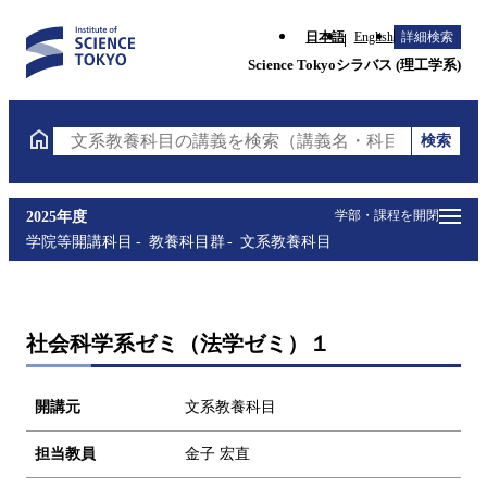
日本語
English
詳細検索
Science Tokyoシラバス (理工学系)
検索
文系教養科目の講義を検索（講義名・科目コード・担
学部・課程を開閉
2025年度
学院等開講科目
教養科目群
文系教養科目
社会科学系ゼミ（法学ゼミ）１
開講元
文系教養科目
担当教員
金子 宏直