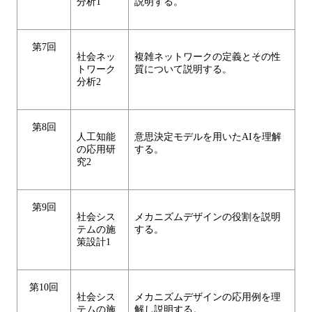
分析1
説明する。
第7回
社会ネッ
複雑ネットワークの定義とその性
トワーク
質について説明する。
分析2
第8回
人工知能
意思決定モデルを用いたAIを理解
の応用研
する。
究2
第9回
社会シス
メカニズムデザインの役割を説明
テムの施
する。
策設計1
第10回
社会シス
メカニズムデザインの応用例を理
テムの施
解し説明する。