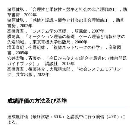
猪原健弘，「合理性と柔軟性－競争と社会の非合理戦略I」，勁
草書房，2002年
猪原健弘，「感情と認識－競争と社会の非合理戦略II」，勁草
書房，2002年
高橋真吾，「システム学の基礎」，培風館，2007年
横尾真，「オークション理論の基礎―ゲーム理論と情報科学の
先端領域」，東京電機大学出版局，2006年
増田直紀，今野紀雄，「複雑ネットワークの科学」，産業図
書，2005年
穴井宏和，斉藤努，「今日から使える!組合せ最適化（離散問題
ガイドブック）」 講談社，2015年
高橋真吾，後藤裕介，大堀耕太郎，「社会システムモデリン
グ」共立出版，2022年
成績評価の方法及び基準
達成度評価（最終試験：60％）と講義中に行う演習（40％）に
よる。