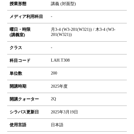
授業形態
講義 (対面型)
-
メディア利用科目
曜日・時限
月3-4 (W3-201(W321)) / 木3-4 (W3-
201(W321))
(講義室)
-
クラス
LAH.T308
科目コード
2
0
0
単位数
開講時期
2025年度
2Q
開講クォーター
シラバス更新日
2025年3月19日
使用言語
日本語