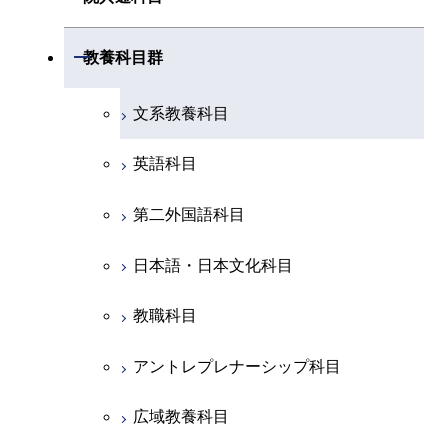
創造プロセス科目
土木・環境工学系
創造プロセス科目
共通専門科目
工学院，物質理工学院，環境・社会
開閉
共通専門科目
教養科目群
融合理工学系
共通専門科目
理工学院共通科目
文系教養科目
初年次専門科目
英語科目
創造プロセス科目
第二外国語科目
共通専門科目
日本語・日本文化科目
教職科目
アントレプレナーシップ科目
広域教養科目