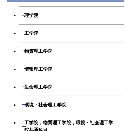
開閉
理学院
数学系
開閉
工学院
物理学系
機械系
開閉
物質理工学院
化学系
システム制御系
材料系
開閉
情報理工学院
地球惑星科学系
電気電子系
応用化学系
数理・計算科学系
開閉
生命理工学院
初年次専門科目
情報通信系
初年次専門科目
情報工学系
生命理工学系
開閉
環境・社会理工学院
創造プロセス科目
経営工学系
創造プロセス科目
初年次専門科目
初年次専門科目
共通専門科目
建築学系
工学院，物質理工学院，環境・社会理工学
初年次専門科目
開閉
共通専門科目
創造プロセス科目
院共通科目