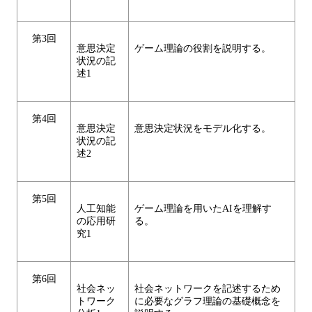
第3回
意思決定
ゲーム理論の役割を説明する。
状況の記
述1
第4回
意思決定
意思決定状況をモデル化する。
状況の記
述2
第5回
人工知能
ゲーム理論を用いたAIを理解す
の応用研
る。
究1
第6回
社会ネッ
社会ネットワークを記述するため
トワーク
に必要なグラフ理論の基礎概念を