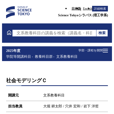
日本語
English
詳細検索
Science Tokyoシラバス (理工学系)
検索
文系教養科目の講義を検索（講義名・科目コード・担
学部・課程を開閉
2025年度
学院等開講科目
教養科目群
文系教養科目
社会モデリングＣ
開講元
文系教養科目
担当教員
大堀 耕太郎 / 穴井 宏和 / 岩下 洋哲