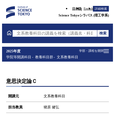
日本語
English
詳細検索
Science Tokyoシラバス (理工学系)
検索
文系教養科目の講義を検索（講義名・科目コード・担
学部・課程を開閉
2025年度
学院等開講科目
教養科目群
文系教養科目
意思決定論Ｃ
開講元
文系教養科目
担当教員
猪原 健弘