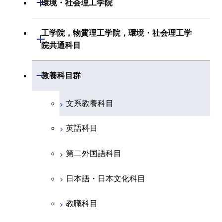
開閉
環境・社会理工学院
創造プロセス科目
経営工学系
創造プロセス科目
初年次専門科目
初年次専門科目
共通専門科目
建築学系
工学院，物質理工学院，環境・社会理工学
初年次専門科目
開閉
共通専門科目
創造プロセス科目
院共通科目
創造プロセス科目
土木・環境工学系
創造プロセス科目
共通専門科目
工学院，物質理工学院，環境・社会
開閉
共通専門科目
教養科目群
融合理工学系
共通専門科目
理工学院共通科目
文系教養科目
初年次専門科目
英語科目
創造プロセス科目
第二外国語科目
共通専門科目
日本語・日本文化科目
教職科目