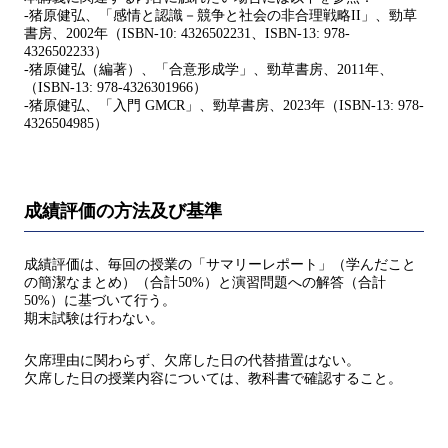
-猪原健弘、「感情と認識－競争と社会の非合理戦略II」、勁草
書房、2002年（ISBN-10: 4326502231、ISBN-13: 978-
4326502233）
-猪原健弘（編著）、「合意形成学」、勁草書房、2011年、
（ISBN-13: 978-4326301966）
-猪原健弘、「入門 GMCR」、勁草書房、2023年（ISBN-13: 978-
4326504985）
成績評価の方法及び基準
成績評価は、毎回の授業の「サマリーレポート」（学んだこと
の簡潔なまとめ）（合計50%）と演習問題への解答（合計
50%）に基づいて⾏う。
期末試験は行わない。
欠席理由に関わらず、欠席した日の代替措置はない。
⽋席した⽇の授業内容については、教科書で確認すること。