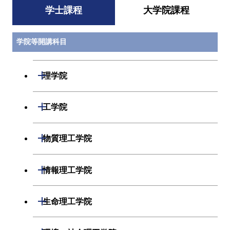
学士課程
大学院課程
学院等開講科目
開閉
理学院
数学系
開閉
工学院
物理学系
機械系
開閉
物質理工学院
化学系
システム制御系
材料系
開閉
情報理工学院
地球惑星科学系
電気電子系
応用化学系
数理・計算科学系
開閉
生命理工学院
初年次専門科目
情報通信系
初年次専門科目
情報工学系
生命理工学系