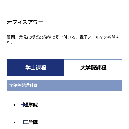
オフィスアワー
質問、意見は授業の前後に受け付ける。電子メールでの相談も
可。
学士課程
大学院課程
学院等開講科目
開閉
理学院
数学系
開閉
工学院