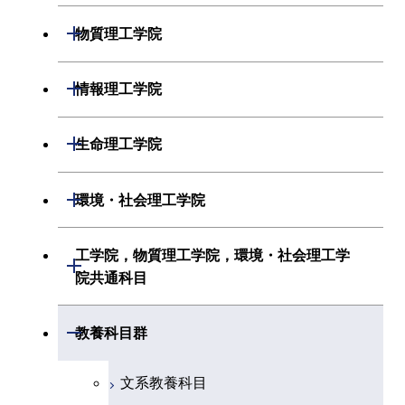
物理学系
機械系
開閉
物質理工学院
化学系
システム制御系
材料系
開閉
情報理工学院
地球惑星科学系
電気電子系
応用化学系
数理・計算科学系
開閉
生命理工学院
初年次専門科目
情報通信系
初年次専門科目
情報工学系
生命理工学系
開閉
環境・社会理工学院
創造プロセス科目
経営工学系
創造プロセス科目
初年次専門科目
初年次専門科目
共通専門科目
建築学系
工学院，物質理工学院，環境・社会理工学
初年次専門科目
開閉
共通専門科目
創造プロセス科目
院共通科目
創造プロセス科目
土木・環境工学系
創造プロセス科目
共通専門科目
工学院，物質理工学院，環境・社会
開閉
共通専門科目
教養科目群
融合理工学系
共通専門科目
理工学院共通科目
文系教養科目
初年次専門科目