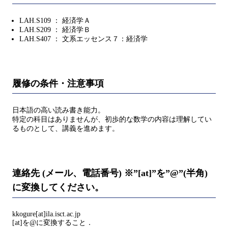
LAH.S109 ： 経済学Ａ
LAH.S209 ： 経済学Ｂ
LAH.S407 ： 文系エッセンス７：経済学
履修の条件・注意事項
日本語の高い読み書き能力。
特定の科目はありませんが、初歩的な数学の内容は理解してい
るものとして、講義を進めます。
連絡先 (メール、電話番号) ※”[at]”を”@”(半角)
に変換してください。
kkogure[at]ila.isct.ac.jp
[at]を@に変換すること．