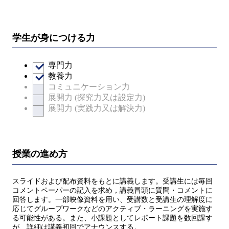
学生が身につける力
専門力
教養力
コミュニケーション力
展開力 (探究力又は設定力)
展開力 (実践力又は解決力)
授業の進め方
スライドおよび配布資料をもとに講義します。受講生には毎回
コメントペーパーの記入を求め，講義冒頭に質問・コメントに
回答します。一部映像資料を用い、受講数と受講生の理解度に
応じてグループワークなどのアクティブ・ラーニングを実施す
る可能性がある。また、小課題としてレポート課題を数回課す
が、詳細は講義初回でアナウンスする。