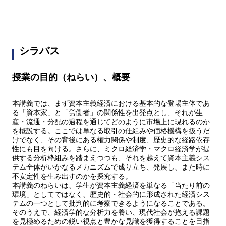
シラバス
授業の目的（ねらい）、概要
本講義では、まず資本主義経済における基本的な登場主体であ
る「資本家」と「労働者」の関係性を出発点とし、それが生
産・流通・分配の過程を通じてどのように市場上に現れるのか
を概説する。ここでは単なる取引の仕組みや価格機構を扱うだ
けでなく、その背後にある権力関係や制度、歴史的な経路依存
性にも目を向ける。さらに、ミクロ経済学・マクロ経済学が提
供する分析枠組みを踏まえつつも、それを越えて資本主義シス
テム全体がいかなるメカニズムで成り立ち、発展し、また時に
不安定性を生み出すのかを探究する。
本講義のねらいは、学生が資本主義経済を単なる「当たり前の
環境」としてではなく、歴史的・社会的に形成された経済シス
テムの一つとして批判的に考察できるようになることである。
そのうえで、経済学的な分析力を養い、現代社会が抱える課題
を見極めるための鋭い視点と豊かな見識を獲得することを目指