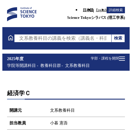
日本語
English
詳細検索
Science Tokyoシラバス (理工学系)
検索
文系教養科目の講義を検索（講義名・科目コード・担
学部・課程を開閉
2025年度
学院等開講科目
教養科目群
文系教養科目
経済学Ｃ
開講元
文系教養科目
担当教員
小暮 憲吾