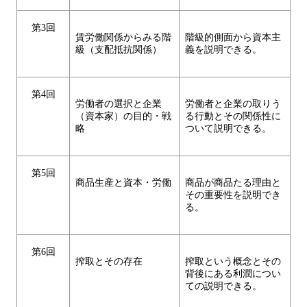
第3回
賃労働関係からみる階
階級的側面から資本主
級（支配抵抗関係）
義を説明できる。
第4回
労働者の選択と企業
労働者と企業の取りう
（資本家）の目的・戦
る行動とその関係性に
略
ついて説明できる。
第5回
商品生産と資本・労働
商品が商品たる理由と
その重要性を説明でき
る。
第6回
搾取とその存在
搾取という概念とその
背後にある利潤につい
ての説明できる。