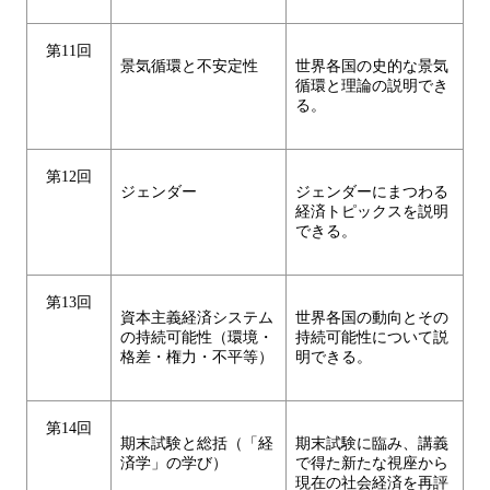
第11回
景気循環と不安定性
世界各国の史的な景気
循環と理論の説明でき
る。
第12回
ジェンダー
ジェンダーにまつわる
経済トピックスを説明
できる。
第13回
資本主義経済システム
世界各国の動向とその
の持続可能性（環境・
持続可能性について説
格差・権力・不平等）
明できる。
第14回
期末試験と総括（「経
期末試験に臨み、講義
済学」の学び）
で得た新たな視座から
現在の社会経済を再評