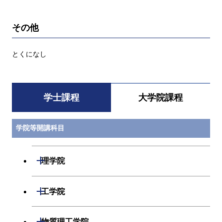
その他
とくになし
学士課程
大学院課程
学院等開講科目
開閉
理学院
数学系
開閉
工学院
物理学系
機械系
開閉
物質理工学院