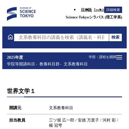
日本語
English
詳細検索
Science Tokyoシラバス (理工学系)
検索
文系教養科目の講義を検索（講義名・科目コード・担
学部・課程を開閉
2025年度
学院等開講科目
教養科目群
文系教養科目
世界文学１
開講元
文系教養科目
担当教員
三ツ堀 広一郎 / 安德 万貴子 / 河村 彩 /
楊 冠穹