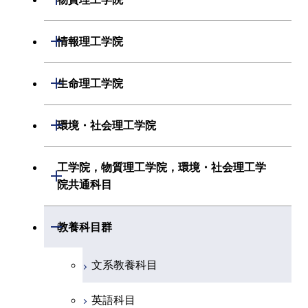
化学系
システム制御系
材料系
開閉
情報理工学院
地球惑星科学系
電気電子系
応用化学系
数理・計算科学系
開閉
生命理工学院
初年次専門科目
情報通信系
初年次専門科目
情報工学系
生命理工学系
開閉
環境・社会理工学院
創造プロセス科目
経営工学系
創造プロセス科目
初年次専門科目
初年次専門科目
共通専門科目
建築学系
工学院，物質理工学院，環境・社会理工学
初年次専門科目
開閉
共通専門科目
創造プロセス科目
院共通科目
創造プロセス科目
土木・環境工学系
創造プロセス科目
共通専門科目
工学院，物質理工学院，環境・社会
開閉
共通専門科目
教養科目群
融合理工学系
共通専門科目
理工学院共通科目
文系教養科目
初年次専門科目
英語科目
創造プロセス科目