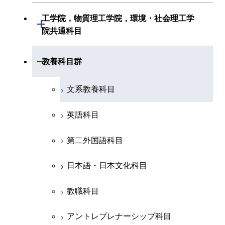
初年次専門科目
初年次専門科目
共通専門科目
建築学系
工学院，物質理工学院，環境・社会理工学
初年次専門科目
開閉
共通専門科目
創造プロセス科目
院共通科目
創造プロセス科目
土木・環境工学系
創造プロセス科目
共通専門科目
工学院，物質理工学院，環境・社会
開閉
共通専門科目
教養科目群
融合理工学系
共通専門科目
理工学院共通科目
文系教養科目
初年次専門科目
英語科目
創造プロセス科目
第二外国語科目
共通専門科目
日本語・日本文化科目
教職科目
アントレプレナーシップ科目