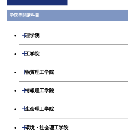
学院等開講科目
開閉
理学院
数学系
開閉
工学院
物理学系
機械系
開閉
物質理工学院
化学系
システム制御系
材料系
開閉
情報理工学院
地球惑星科学系
電気電子系
応用化学系
数理・計算科学系
開閉
生命理工学院
初年次専門科目
情報通信系
初年次専門科目
情報工学系
生命理工学系
開閉
環境・社会理工学院
創造プロセス科目
経営工学系
創造プロセス科目