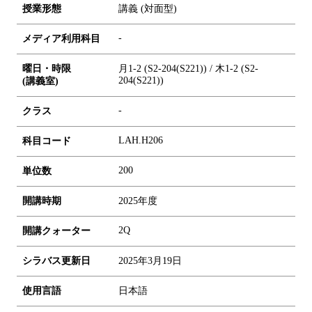
授業形態
講義 (対面型)
-
メディア利用科目
曜日・時限
月1-2 (S2-204(S221)) / 木1-2 (S2-
204(S221))
(講義室)
-
クラス
LAH.H206
科目コード
2
0
0
単位数
開講時期
2025年度
2Q
開講クォーター
シラバス更新日
2025年3月19日
使用言語
日本語