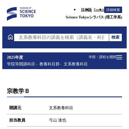
日本語
English
詳細検索
Science Tokyoシラバス (理工学系)
検索
文系教養科目の講義を検索（講義名・科目コード・担
学部・課程を開閉
2025年度
学院等開講科目
教養科目群
文系教養科目
宗教学Ｂ
開講元
文系教養科目
担当教員
弓山 達也