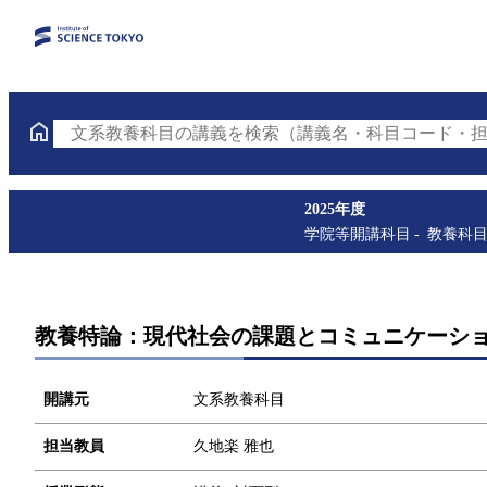
文系教養科目の講義を検索（講義名・科目コード・担
2025年度
学院等開講科目
教養科
教養特論：現代社会の課題とコミュニケーシ
開講元
文系教養科目
担当教員
久地楽 雅也