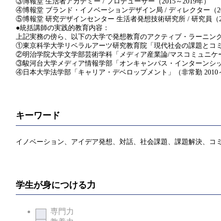
③博報堂 生活者アカデミー / プロデューサー（2015～2019年）
④博報堂 ブランド・イノベーションデザイン局 / ディレクター（202
⑤博報堂 研究デザインセンター 生活者発想技術研究所 / 研究員（2
●統括講師の実践的教育内容：
上記実務の傍ら、以下の大学で発想教育のアクティブ・ラーニン
①東京科学大学リベラルアーツ研究教育院「現代社会の課題とコミュ
②明治学院大学文学部芸術学科「メディア産業論/マスコミュニケーショ
③駿河台大学メディア情報学部「オンキャンパス・インターンシップ／
④日本大学法学部「キャリア・デベロップメント」（非常勤 2010～
キーワード
イノベーション、アイデア発想、対話、社会課題、課題解決、コ
学生が身につける力
専門力