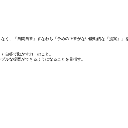
はなく、『自問自答』すなわち「予めの正答がない能動的な『提案』」
３）自答で動かす力 のこと。
ンプルな提案ができるようになることを目指す。