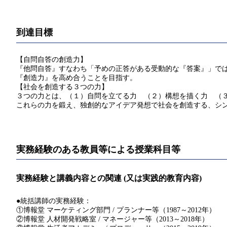
到達目標
【自問自答の創造力】
『他問自答』すなわち「予めの正答がある受動的な『答案』」で
『創造力』を高め合うことを目指す。
【社会を創造する３つの力】
３つの力とは、（１）自問を立てる力 （２）構想を描く力 （
これらの力を鍛え、独創的なアイデア発想で社会を創造する、シ
実務経験のある教員等による授業科目等
実務経験と講義内容との関連 (又は実践的教育内容)
●統括講師の実務経験：
①博報堂 マーケティング部門 / プランナー等（1987～2012年）
②博報堂 人材開発戦略室 / マネージャー等（2013～2018年）