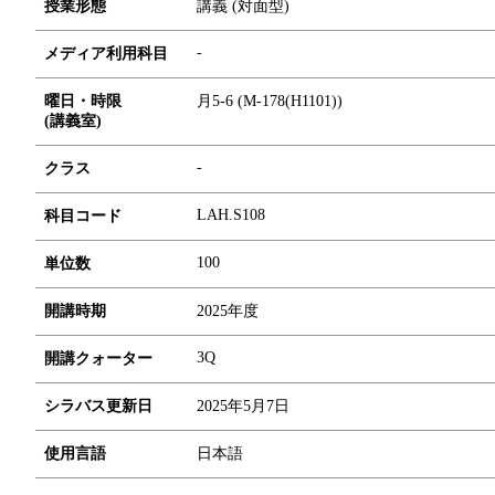
授業形態
講義 (対面型)
-
メディア利用科目
曜日・時限
月5-6 (M-178(H1101))
(講義室)
-
クラス
LAH.S108
科目コード
1
0
0
単位数
開講時期
2025年度
3Q
開講クォーター
シラバス更新日
2025年5月7日
使用言語
日本語