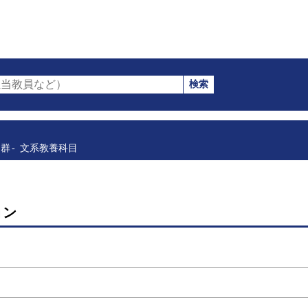
検索
当教員など）
目群
文系教養科目
ョン