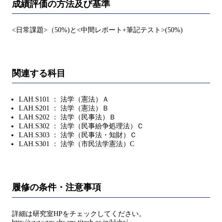
成績評価の方法及び基準
<日常課題>（50%)と<中間レポート+筆記テスト>(50%)
関連する科目
LAH.S101 ： 法学（憲法）Ａ
LAH.S201 ： 法学（憲法）Ｂ
LAH.S202 ： 法学（民事法）Ｂ
LAH.S302 ： 法学（民事紛争処理法）Ｃ
LAH.S303 ： 法学（民事法・知財）Ｃ
LAH.S301 ： 法学（市民法学憲法）C
履修の条件・注意事項
詳細は研究室HPをチェックしてください。