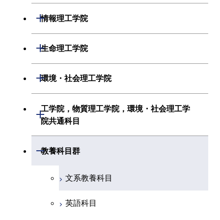
化学系
システム制御系
材料系
開閉
情報理工学院
地球惑星科学系
電気電子系
応用化学系
数理・計算科学系
開閉
生命理工学院
初年次専門科目
情報通信系
初年次専門科目
情報工学系
生命理工学系
開閉
環境・社会理工学院
創造プロセス科目
経営工学系
創造プロセス科目
初年次専門科目
初年次専門科目
共通専門科目
建築学系
工学院，物質理工学院，環境・社会理工学
初年次専門科目
開閉
共通専門科目
創造プロセス科目
院共通科目
創造プロセス科目
土木・環境工学系
創造プロセス科目
共通専門科目
工学院，物質理工学院，環境・社会
開閉
共通専門科目
教養科目群
融合理工学系
共通専門科目
理工学院共通科目
文系教養科目
初年次専門科目
英語科目
創造プロセス科目