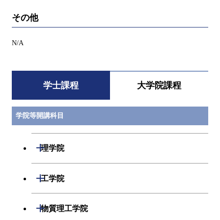
その他
N/A
学士課程
大学院課程
学院等開講科目
開閉
理学院
数学系
開閉
工学院
物理学系
機械系
開閉
物質理工学院