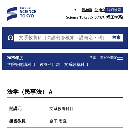
日本語
English
詳細検索
Science Tokyoシラバス (理工学系)
検索
文系教養科目の講義を検索（講義名・科目コード・担
学部・課程を開閉
2025年度
学院等開講科目
教養科目群
文系教養科目
法学（民事法）Ａ
開講元
文系教養科目
担当教員
金子 宏直