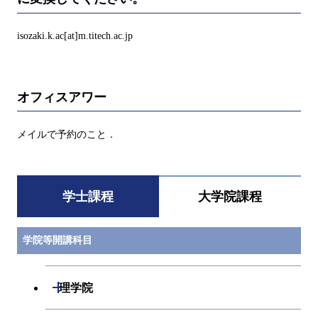
isozaki.k.ac[at]m.titech.ac.jp
オフィスアワー
メイルで予約のこと．
学士課程
大学院課程
学院等開講科目
開閉
理学院