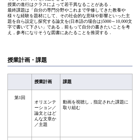
授業の進行はクラスによって若干異なることがある．
最終課題は「自分の専門分野やこれまで学修してきた教養や
様々な経験を題材にして、その社会的な意味や影響といった主
題を自ら設定し探究する論文を(日本語の場合は)5000～10,000文
字で書いて下さい」である．前もって自分の書きたいことを考
え，参考になりそうな図書にあたることを推奨する．
授業計画・課題
授業計画
課題
第1回
オリエンテ
動画を視聴し，指定された課題に
ーション／
取り組む
論文とはど
んな文章か
／主題