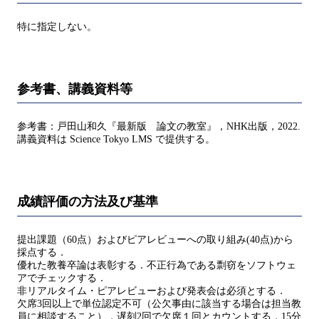
特に指定しない。
参考書、講義資料等
参考書：戸田山和久『最新版 論文の教室』，NHK出版，2022.
講義資料は Science Tokyo LMS で提供する。
成績評価の方法及び基準
提出課題（60点）およびピアレビューへの取り組み(40点)から
採点する．
優れた教養卒論は表彰する．不正行為である剽窃をソフトウェ
アでチェックする．
非リアルタイム・ピアレビューおよび発表会は必須とする．
欠席3回以上で単位認定不可（公欠事由に該当する場合は担当教
員に相談すること）．遅刻2回で欠席１回とカウントする．15分