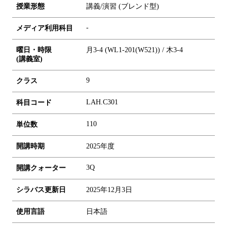
授業形態
講義/演習 (ブレンド型)
-
メディア利用科目
曜日・時限
月3-4 (WL1-201(W521)) / 木3-4
(講義室)
9
クラス
LAH.C301
科目コード
1
1
0
単位数
開講時期
2025年度
3Q
開講クォーター
シラバス更新日
2025年12月3日
使用言語
日本語