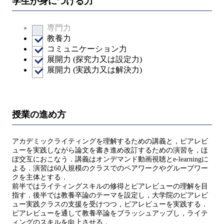
学生が身につける力
専門力
教養力
コミュニケーション力
展開力 (探究力又は設定力)
展開力 (実践力又は解決力)
授業の進め方
アカデミックライティングを理解するための講義と，ピアレビ
ューを実践しながら論文を書き進め改訂するための演習を，ほ
ぼ交互におこなう．講義はオンデマンド動画視聴とe-learningに
よる．演習は60人規模のクラスでのペアワークやグループワー
クを主体とする．
前半ではライティングスキルの修得とピアレビューの理解を目
指す．後半では教養卒論のテーマを設定し，大学院のピアレビ
ュー実践クラスの支援を受けつつ，ピアレビューを実践する．
ピアレビューを通して教養卒論をブラッシュアップし，ライテ
ィングのスキルを向上させる．