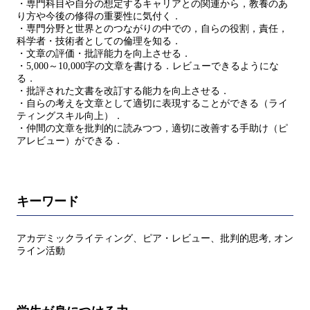
・専門科目や自分の想定するキャリアとの関連から，教養のあ
り方や今後の修得の重要性に気付く．
・専門分野と世界とのつながりの中での，自らの役割，責任，
科学者・技術者としての倫理を知る．
・文章の評価・批評能力を向上させる．
・5,000～10,000字の文章を書ける．レビューできるようにな
る．
・批評された文書を改訂する能力を向上させる．
・自らの考えを文章として適切に表現することができる（ライ
ティングスキル向上）．
・仲間の文章を批判的に読みつつ，適切に改善する手助け（ピ
アレビュー）ができる．
キーワード
アカデミックライティング、ピア・レビュー、批判的思考, オン
ライン活動