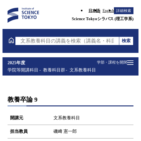
日本語
English
詳細検索
Science Tokyoシラバス (理工学系)
検索
文系教養科目の講義を検索（講義名・科目コード・担
学部・課程を開閉
2025年度
学院等開講科目
教養科目群
文系教養科目
教養卒論 9
開講元
文系教養科目
担当教員
磯﨑 憲一郎