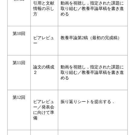
引用と文献
動画を視聴し，指定された課題に
情報の示し
取り組む／教養卒論草稿を書き進
方
める
第10回
ピアレビュ
教養卒論第2稿（最初の完成稿）
ー
第11回
論文の構成
動画を視聴し，指定された課題に
２
取り組む／教養卒論草稿を書き進
める
第12回
ピアレビュ
振り返りシートを提出する．
ー／発表会
に向けて準
備