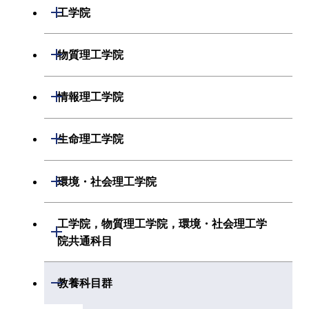
数学系
開閉
工学院
物理学系
機械系
開閉
物質理工学院
化学系
システム制御系
材料系
開閉
情報理工学院
地球惑星科学系
電気電子系
応用化学系
数理・計算科学系
開閉
生命理工学院
初年次専門科目
情報通信系
初年次専門科目
情報工学系
生命理工学系
開閉
環境・社会理工学院
創造プロセス科目
経営工学系
創造プロセス科目
初年次専門科目
初年次専門科目
共通専門科目
建築学系
工学院，物質理工学院，環境・社会理工学
初年次専門科目
開閉
共通専門科目
創造プロセス科目
院共通科目
創造プロセス科目
土木・環境工学系
創造プロセス科目
共通専門科目
工学院，物質理工学院，環境・社会
開閉
共通専門科目
教養科目群
融合理工学系
共通専門科目
理工学院共通科目